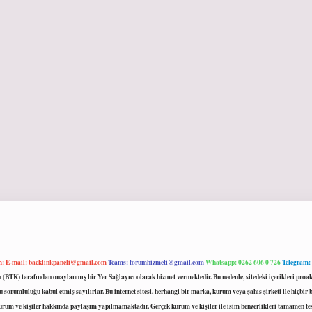
m:
E-mail:
backlinkpaneli@gmail.com
Teams:
forumhizmeti@gmail.com
Whatsapp: 0262 606 0 726
Telegram:
mu (BTK) tarafından onaylanmış bir Yer Sağlayıcı olarak hizmet vermektedir. Bu nedenle, sitedeki içerikleri 
 sorumluluğu kabul etmiş sayılırlar. Bu internet sitesi, herhangi bir marka, kurum veya şahıs şirketi ile hiçbi
kurum ve kişiler hakkında paylaşım yapılmamaktadır. Gerçek kurum ve kişiler ile isim benzerlikleri tamamen te