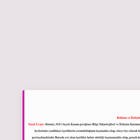
Reklam ve İletişi
Yasal Uyarı:
Sitemiz, 5651 Sayılı Kanun gereğince Bilgi Teknolojileri ve İletişim Kuru
üyelerimiz yazdıkları içeriklerin sorumluluğunu taşımakta olup, siteye üye olarak bu
paylaşılmaktadır. Burada yer alan içerikler haber niteliği taşımamakta olup, gerçek 