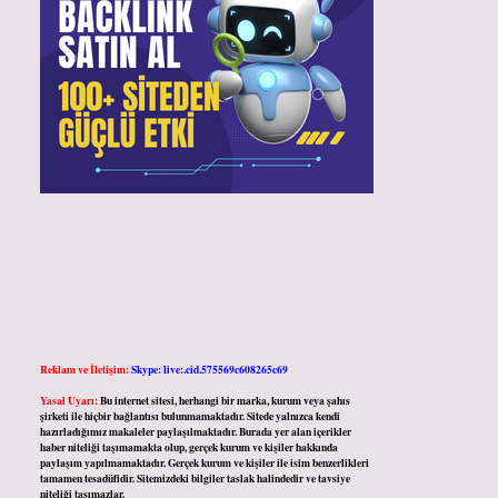
Reklam ve İletişim:
Skype: live:.cid.575569c608265c69
Yasal Uyarı:
Bu internet sitesi, herhangi bir marka, kurum veya şahıs
şirketi ile hiçbir bağlantısı bulunmamaktadır. Sitede yalnızca kendi
hazırladığımız makaleler paylaşılmaktadır. Burada yer alan içerikler
haber niteliği taşımamakta olup, gerçek kurum ve kişiler hakkında
paylaşım yapılmamaktadır. Gerçek kurum ve kişiler ile isim benzerlikleri
tamamen tesadüfidir. Sitemizdeki bilgiler taslak halindedir ve tavsiye
niteliği taşımazlar.