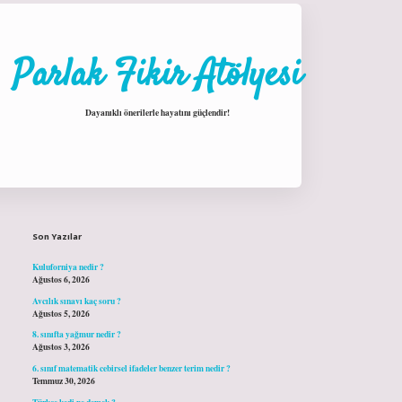
Parlak Fikir Atölyesi
Dayanıklı önerilerle hayatını güçlendir!
Sidebar
hiltonbet giriş
Son Yazılar
Kuluforniya nedir ?
Ağustos 6, 2026
Avcılık sınavı kaç soru ?
Ağustos 5, 2026
8. sınıfta yağmur nedir ?
Ağustos 3, 2026
6. sınıf matematik cebirsel ifadeler benzer terim nedir ?
Temmuz 30, 2026
Türkçe kedi ne demek ?