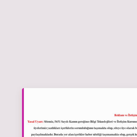
Reklam ve İletişi
Yasal Uyarı:
Sitemiz, 5651 Sayılı Kanun gereğince Bilgi Teknolojileri ve İletişim Kuru
üyelerimiz yazdıkları içeriklerin sorumluluğunu taşımakta olup, siteye üye olarak bu
paylaşılmaktadır. Burada yer alan içerikler haber niteliği taşımamakta olup, gerçek 