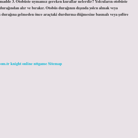
kz. madde 3. Otobüste uymamız gereken kurallar nelerdir? Yolcuların otobüste
 durağından alır ve bırakır. Otobüs durağının dışında yolcu almak veya
s durağına gelmeden önce araçtaki durdurma düğmesine basmalı veya şoföre
com.tr
knight online
nttgame
Sitemap