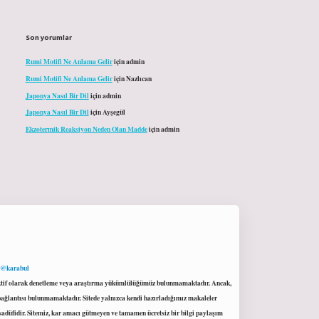
Son yorumlar
Rumi Motifi Ne Anlama Gelir
için
admin
Rumi Motifi Ne Anlama Gelir
için
Nazlıcan
Japonya Nasıl Bir Dil
için
admin
Japonya Nasıl Bir Dil
için
Ayşegül
Ekzotermik Reaksiyon Neden Olan Madde
için
admin
 @karabul
proaktif olarak denetleme veya araştırma yükümlülüğümüz bulunmamaktadır. Ancak,
r bağlantısı bulunmamaktadır. Sitede yalnızca kendi hazırladığımız makaleler
sadüfidir. Sitemiz, kar amacı gütmeyen ve tamamen ücretsiz bir bilgi paylaşım