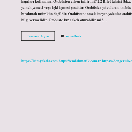
kapıları kullanınız. Otobüsten erken inilir mi? 2.2 Bilet tahsisi (b
yemek yemesi veya içki içmesi yasaktır. Otobüsler yolcularını otobüs
bırakmak mümkün değildir. Otobüsten inmek isteyen yolcular otobü
bilgi vermelidir. Otobüste kız erkek oturabilir mi?…
Otobüste
Devamını okuyun
Yorum Bırak
Ön
Kapıdan
Inilir
Mi
https://isimyakala.com
https://emlakmatik.com.tr
https://dengerulo.