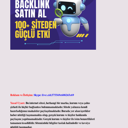
Reklam ve İletişim:
Skype: live:.cid.575569c608265c69
Yasal Uyarı:
Bu internet sitesi, herhangi bir marka, kurum veya şahıs
şirketi ile hiçbir bağlantısı bulunmamaktadır. Sitede yalnızca kendi
hazırladığımız makaleler paylaşılmaktadır. Burada yer alan içerikler
haber niteliği taşımamakta olup, gerçek kurum ve kişiler hakkında
paylaşım yapılmamaktadır. Gerçek kurum ve kişiler ile isim benzerlikleri
tamamen tesadüfidir. Sitemizdeki bilgiler taslak halindedir ve tavsiye
niteliği taşımazlar.