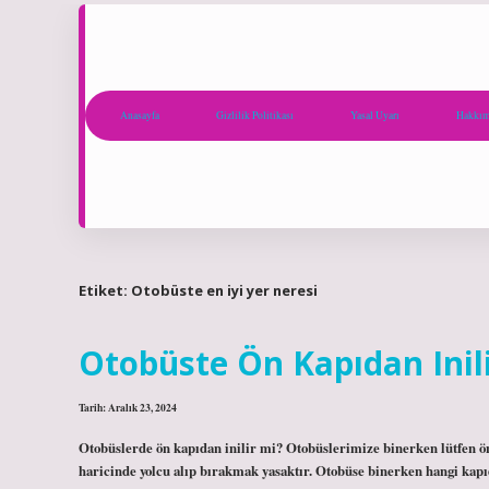
Anasayfa
Gizlilik Politikası
Yasal Uyarı
Hakkım
Etiket:
Otobüste en iyi yer neresi
Otobüste Ön Kapıdan Inil
Tarih: Aralık 23, 2024
Otobüslerde ön kapıdan inilir mi? Otobüslerimize binerken lütfen ön 
haricinde yolcu alıp bırakmak yasaktır. Otobüse binerken hangi kapıd