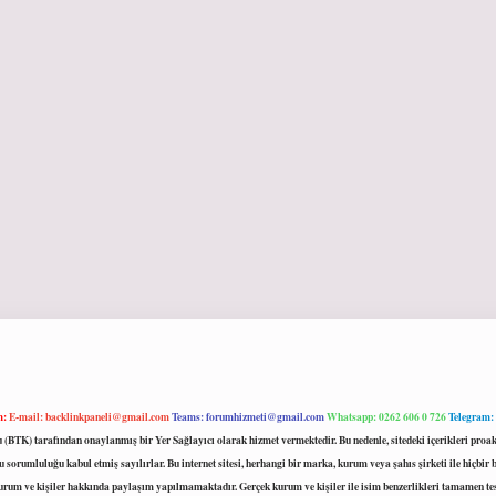
m:
E-mail:
backlinkpaneli@gmail.com
Teams:
forumhizmeti@gmail.com
Whatsapp: 0262 606 0 726
Telegram:
mu (BTK) tarafından onaylanmış bir Yer Sağlayıcı olarak hizmet vermektedir. Bu nedenle, sitedeki içerikleri 
 sorumluluğu kabul etmiş sayılırlar. Bu internet sitesi, herhangi bir marka, kurum veya şahıs şirketi ile hiçbi
kurum ve kişiler hakkında paylaşım yapılmamaktadır. Gerçek kurum ve kişiler ile isim benzerlikleri tamamen te