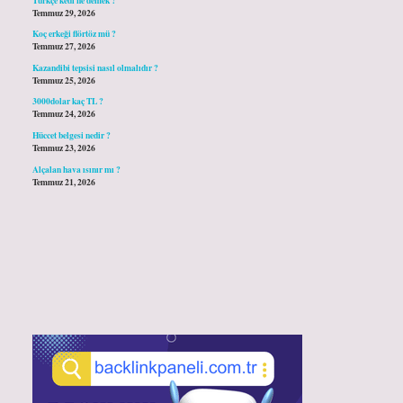
Temmuz 29, 2026
Koç erkeği flörtöz mü ?
Temmuz 27, 2026
Kazandibi tepsisi nasıl olmalıdır ?
Temmuz 25, 2026
3000dolar kaç TL ?
Temmuz 24, 2026
Hüccet belgesi nedir ?
Temmuz 23, 2026
Alçalan hava ısınır mı ?
Temmuz 21, 2026