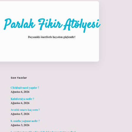
Parlak Fikir Atölyesi
Dayanıklı önerilerle hayatını güçlendir!
Sidebar
hiltonbet giriş
Son Yazılar
Clickbait nasıl yapılır ?
Ağustos 6, 2026
Kuluforniya nedir ?
Ağustos 6, 2026
Avcılık sınavı kaç soru ?
Ağustos 5, 2026
8. sınıfta yağmur nedir ?
Ağustos 3, 2026
6. sınıf matematik cebirsel ifadeler benzer terim nedir ?