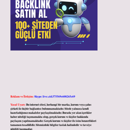
Reklam ve İletişim:
Skype: live:.cid.575569c608265c69
Yasal Uyarı:
Bu internet sitesi, herhangi bir marka, kurum veya şahıs
şirketi ile hiçbir bağlantısı bulunmamaktadır. Sitede yalnızca kendi
hazırladığımız makaleler paylaşılmaktadır. Burada yer alan içerikler
haber niteliği taşımamakta olup, gerçek kurum ve kişiler hakkında
paylaşım yapılmamaktadır. Gerçek kurum ve kişiler ile isim benzerlikleri
tamamen tesadüfidir. Sitemizdeki bilgiler taslak halindedir ve tavsiye
niteliği taşımazlar.