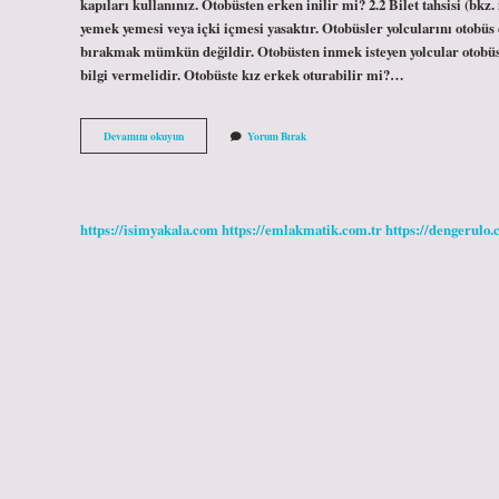
kapıları kullanınız. Otobüsten erken inilir mi? 2.2 Bilet tahsisi (b
yemek yemesi veya içki içmesi yasaktır. Otobüsler yolcularını otobüs
bırakmak mümkün değildir. Otobüsten inmek isteyen yolcular otobü
bilgi vermelidir. Otobüste kız erkek oturabilir mi?…
Otobüste
Devamını okuyun
Yorum Bırak
Ön
Kapıdan
Inilir
Mi
https://isimyakala.com
https://emlakmatik.com.tr
https://dengerulo.