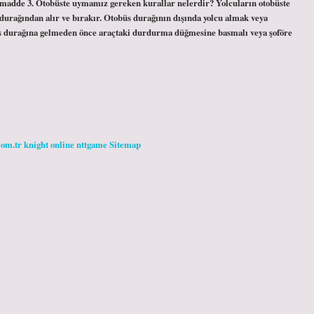
kz. madde 3. Otobüste uymamız gereken kurallar nelerdir? Yolcuların otobüste
 durağından alır ve bırakır. Otobüs durağının dışında yolcu almak veya
s durağına gelmeden önce araçtaki durdurma düğmesine basmalı veya şoföre
com.tr
knight online
nttgame
Sitemap