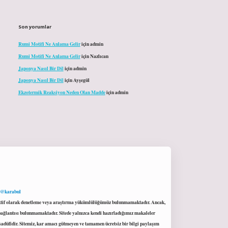
Son yorumlar
Rumi Motifi Ne Anlama Gelir
için
admin
Rumi Motifi Ne Anlama Gelir
için
Nazlıcan
Japonya Nasıl Bir Dil
için
admin
Japonya Nasıl Bir Dil
için
Ayşegül
Ekzotermik Reaksiyon Neden Olan Madde
için
admin
 @karabul
proaktif olarak denetleme veya araştırma yükümlülüğümüz bulunmamaktadır. Ancak,
r bağlantısı bulunmamaktadır. Sitede yalnızca kendi hazırladığımız makaleler
sadüfidir. Sitemiz, kar amacı gütmeyen ve tamamen ücretsiz bir bilgi paylaşım