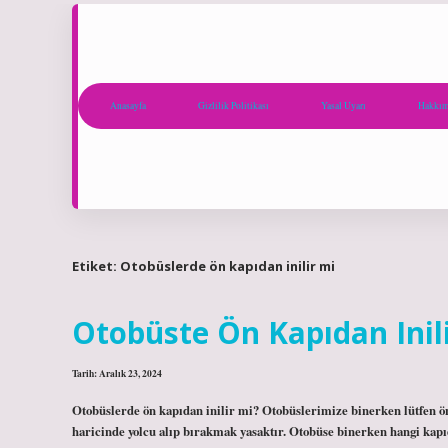
Anasayfa
Gizlilik Politikası
Yasal Uyarı
Hakkım
Etiket:
Otobüslerde ön kapıdan inilir mi
Otobüste Ön Kapıdan Inil
Tarih: Aralık 23, 2024
Otobüslerde ön kapıdan inilir mi? Otobüslerimize binerken lütfen ön 
haricinde yolcu alıp bırakmak yasaktır. Otobüse binerken hangi kapıd