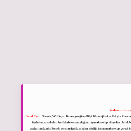
Reklam ve İletişi
Yasal Uyarı:
Sitemiz, 5651 Sayılı Kanun gereğince Bilgi Teknolojileri ve İletişim Kuru
üyelerimiz yazdıkları içeriklerin sorumluluğunu taşımakta olup, siteye üye olarak bu
paylaşılmaktadır. Burada yer alan içerikler haber niteliği taşımamakta olup, gerçek 