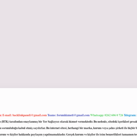
m:
E-mail:
backlinkpaneli@gmail.com
Teams:
forumhizmeti@gmail.com
Whatsapp: 0262 606 0 726
Telegram:
mu (BTK) tarafından onaylanmış bir Yer Sağlayıcı olarak hizmet vermektedir. Bu nedenle, sitedeki içerikleri 
 sorumluluğu kabul etmiş sayılırlar. Bu internet sitesi, herhangi bir marka, kurum veya şahıs şirketi ile hiçbi
kurum ve kişiler hakkında paylaşım yapılmamaktadır. Gerçek kurum ve kişiler ile isim benzerlikleri tamamen te