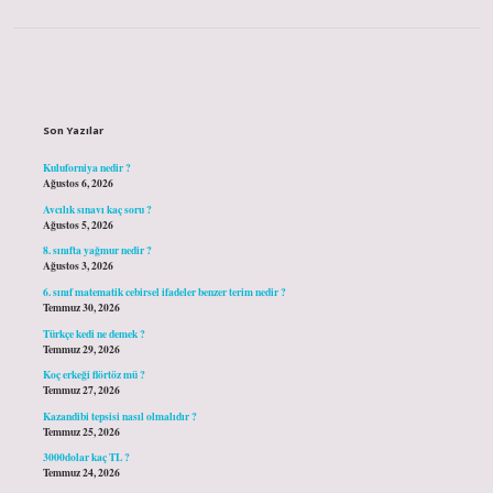
Sidebar
Son Yazılar
Kuluforniya nedir ?
Ağustos 6, 2026
Avcılık sınavı kaç soru ?
Ağustos 5, 2026
8. sınıfta yağmur nedir ?
Ağustos 3, 2026
6. sınıf matematik cebirsel ifadeler benzer terim nedir ?
Temmuz 30, 2026
Türkçe kedi ne demek ?
Temmuz 29, 2026
Koç erkeği flörtöz mü ?
Temmuz 27, 2026
Kazandibi tepsisi nasıl olmalıdır ?
Temmuz 25, 2026
3000dolar kaç TL ?
Temmuz 24, 2026