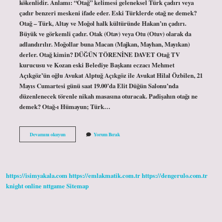
kökenlidir. Anlamı: “Otağ” kelimesi geleneksel Türk çadırı veya
çadır benzeri meskeni ifade eder. Eski Türklerde otağ ne demek?
Otağ – Türk, Altay ve Moğol halk kültüründe Hakan’ın çadırı.
Büyük ve görkemli çadır. Otak (Otav) veya Otu (Otuv) olarak da
adlandırılır. Moğollar buna Macan (Majkan, Mayhan, Mayıkan)
derler. Otağ kimin? DÜĞÜN TÖRENİNE DAVET Otağ TV
kurucusu ve Kozan eski Belediye Başkanı eczacı Mehmet
Açıkgöz’ün oğlu Avukat Alptuğ Açıkgöz ile Avukat Hilal Özbilen, 21
Mayıs Cumartesi günü saat 19.00’da Elit Düğün Salonu’nda
düzenlenecek törenle nikah masasına oturacak. Padişahın otağı ne
demek? Otağ-ı Hümayun; Türk…
Otağ
Devamını okuyun
Yorum Bırak
Türkçe
Mi
https://isimyakala.com
https://emlakmatik.com.tr
https://dengerulo.com.tr
knight online
nttgame
Sitemap