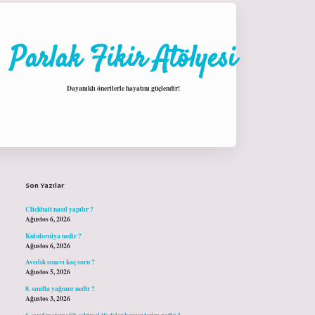
Parlak Fikir Atölyesi
Dayanıklı önerilerle hayatını güçlendir!
Sidebar
hiltonbet giriş
Son Yazılar
Clickbait nasıl yapılır ?
Ağustos 6, 2026
Kuluforniya nedir ?
Ağustos 6, 2026
Avcılık sınavı kaç soru ?
Ağustos 5, 2026
8. sınıfta yağmur nedir ?
Ağustos 3, 2026
6. sınıf matematik cebirsel ifadeler benzer terim nedir ?