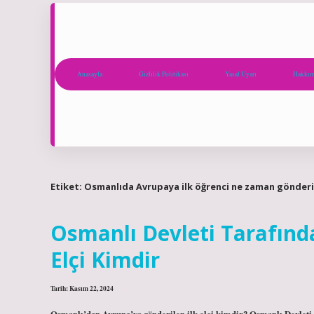
Anasayfa
Gizlilik Politikası
Yasal Uyarı
Hakkım
Etiket:
Osmanlıda Avrupaya ilk öğrenci ne zaman gönderi
Osmanlı Devleti Tarafınd
Elçi Kimdir
Tarih: Kasım 22, 2024
Osmanlı’dan Avrupa’ya gönderilen ilk elçi kimdir? Osmanlı Devleti,