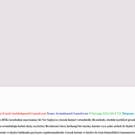
m:
E-mail:
backlinkpaneli@gmail.com
Teams:
forumhizmeti@gmail.com
Whatsapp: 0262 606 0 726
Telegram:
mu (BTK) tarafından onaylanmış bir Yer Sağlayıcı olarak hizmet vermektedir. Bu nedenle, sitedeki içerikleri 
 sorumluluğu kabul etmiş sayılırlar. Bu internet sitesi, herhangi bir marka, kurum veya şahıs şirketi ile hiçbi
kurum ve kişiler hakkında paylaşım yapılmamaktadır. Gerçek kurum ve kişiler ile isim benzerlikleri tamamen te