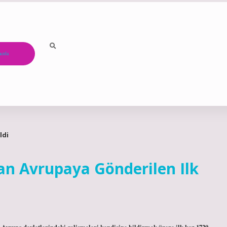
ızda
ldi
an Avrupaya Gönderilen Ilk
 Avrupa devletlerindeki gelişmeleri kendisine bildirmek üzere ilk kez 1720