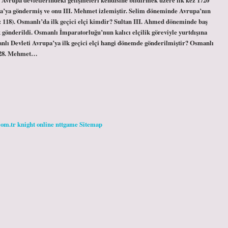
sa’ya göndermiş ve onu III. Mehmet izlemiştir. Selim döneminde Avrupa’nın
 118). Osmanlı’da ilk geçici elçi kimdir? Sultan III. Ahmed döneminde baş
 gönderildi. Osmanlı İmparatorluğu’nun kalıcı elçilik göreviyle yurtdışına
manlı Devleti Avrupa’ya ilk geçici elçi hangi dönemde gönderilmiştir? Osmanlı
n 28. Mehmet…
com.tr
knight online
nttgame
Sitemap