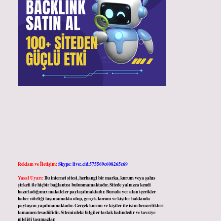
Reklam ve İletişim:
Skype: live:.cid.575569c608265c69
Yasal Uyarı:
Bu internet sitesi, herhangi bir marka, kurum veya şahıs
şirketi ile hiçbir bağlantısı bulunmamaktadır. Sitede yalnızca kendi
hazırladığımız makaleler paylaşılmaktadır. Burada yer alan içerikler
haber niteliği taşımamakta olup, gerçek kurum ve kişiler hakkında
paylaşım yapılmamaktadır. Gerçek kurum ve kişiler ile isim benzerlikleri
tamamen tesadüfidir. Sitemizdeki bilgiler taslak halindedir ve tavsiye
niteliği taşımazlar.