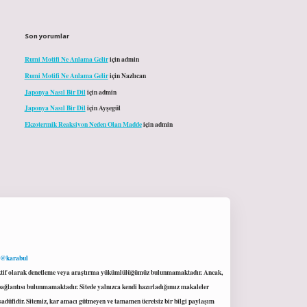
Son yorumlar
Rumi Motifi Ne Anlama Gelir
için
admin
Rumi Motifi Ne Anlama Gelir
için
Nazlıcan
Japonya Nasıl Bir Dil
için
admin
Japonya Nasıl Bir Dil
için
Ayşegül
Ekzotermik Reaksiyon Neden Olan Madde
için
admin
 @karabul
proaktif olarak denetleme veya araştırma yükümlülüğümüz bulunmamaktadır. Ancak,
r bağlantısı bulunmamaktadır. Sitede yalnızca kendi hazırladığımız makaleler
sadüfidir. Sitemiz, kar amacı gütmeyen ve tamamen ücretsiz bir bilgi paylaşım