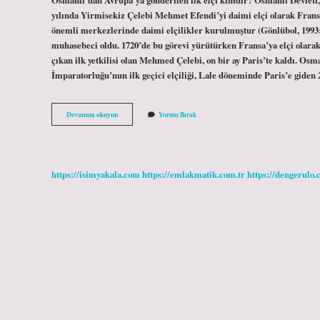
yılında Yirmisekiz Çelebi Mehmet Efendi’yi daimi elçi olarak Fran
önemli merkezlerinde daimi elçilikler kurulmuştur (Gönlübol, 1993:
muhasebeci oldu. 1720’de bu görevi yürütürken Fransa’ya elçi olarak
çıkan ilk yetkilisi olan Mehmed Çelebi, on bir ay Paris’te kaldı. Os
İmparatorluğu’nun ilk geçici elçiliği, Lale döneminde Paris’e gide
Osmanlı
Devamını okuyun
Yorum Bırak
Devleti
Tarafından
Avrupaya
Gönderilen
Ilk
https://isimyakala.com
https://emlakmatik.com.tr
https://dengerulo.
Elçi
Kimdir