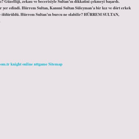
 Güzelliği, zekası ve becerisiyle Sultan’ın dikkatini çekmeyi başardı.
bir yer edindi. Hürrem Sultan, Kanuni Sultan Süleyman’a bir kız ve dört erkek
ce öldürüldü. Hürrem Sultan’ın burcu ne olabilir? HÜRREM SULTAN,
…
com.tr
knight online
nttgame
Sitemap