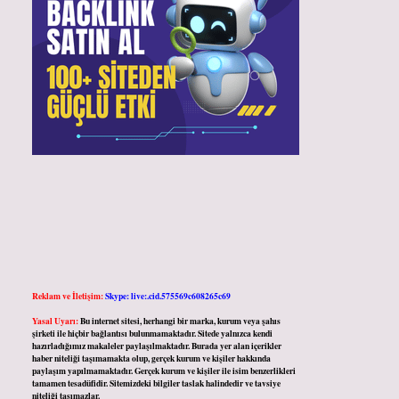
Reklam ve İletişim:
Skype: live:.cid.575569c608265c69
Yasal Uyarı:
Bu internet sitesi, herhangi bir marka, kurum veya şahıs
şirketi ile hiçbir bağlantısı bulunmamaktadır. Sitede yalnızca kendi
hazırladığımız makaleler paylaşılmaktadır. Burada yer alan içerikler
haber niteliği taşımamakta olup, gerçek kurum ve kişiler hakkında
paylaşım yapılmamaktadır. Gerçek kurum ve kişiler ile isim benzerlikleri
tamamen tesadüfidir. Sitemizdeki bilgiler taslak halindedir ve tavsiye
niteliği taşımazlar.