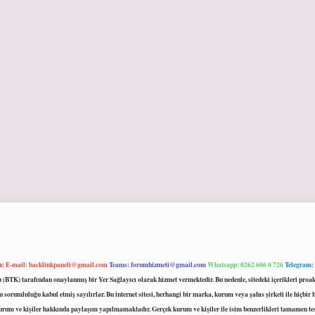
m:
E-mail:
backlinkpaneli@gmail.com
Teams:
forumhizmeti@gmail.com
Whatsapp: 0262 606 0 726
Telegram:
mu (BTK) tarafından onaylanmış bir Yer Sağlayıcı olarak hizmet vermektedir. Bu nedenle, sitedeki içerikleri 
 sorumluluğu kabul etmiş sayılırlar. Bu internet sitesi, herhangi bir marka, kurum veya şahıs şirketi ile hiçbi
kurum ve kişiler hakkında paylaşım yapılmamaktadır. Gerçek kurum ve kişiler ile isim benzerlikleri tamamen te