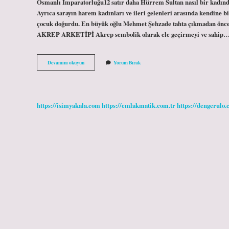
Osmanlı İmparatorluğu12 satır daha Hürrem Sultan nasıl bir kadındı?
Ayrıca sarayın harem kadınları ve ileri gelenleri arasında kendine 
çocuk doğurdu. En büyük oğlu Mehmet Şehzade tahta çıkmadan ön
AKREP ARKETİPİ Akrep sembolik olarak ele geçirmeyi ve sahip
Hürrem
Devamını okuyun
Yorum Bırak
Sultan
Nasıl
Görünüyordu
https://isimyakala.com
https://emlakmatik.com.tr
https://dengerulo.