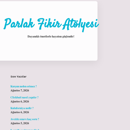
Parlak Fikir Atölyesi
Dayanıklı önerilerle hayatını güçlendir!
Sidebar
hiltonbet giriş
Son Yazılar
Kurşun neden erimez ?
Ağustos 7, 2026
Clickbait nasıl yapılır ?
Ağustos 6, 2026
Kuluforniya nedir ?
Ağustos 6, 2026
Avcılık sınavı kaç soru ?
Ağustos 5, 2026
8. sınıfta yağmur nedir ?