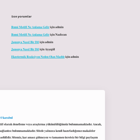
Son yorumlar
Rumi Motifi Ne Anlama Gelir
için
admin
Rumi Motifi Ne Anlama Gelir
için
Nazlıcan
Japonya Nasıl Bir Dil
için
admin
Japonya Nasıl Bir Dil
için
Ayşegül
Ekzotermik Reaksiyon Neden Olan Madde
için
admin
 @karabul
proaktif olarak denetleme veya araştırma yükümlülüğümüz bulunmamaktadır. Ancak,
r bağlantısı bulunmamaktadır. Sitede yalnızca kendi hazırladığımız makaleler
sadüfidir. Sitemiz, kar amacı gütmeyen ve tamamen ücretsiz bir bilgi paylaşım