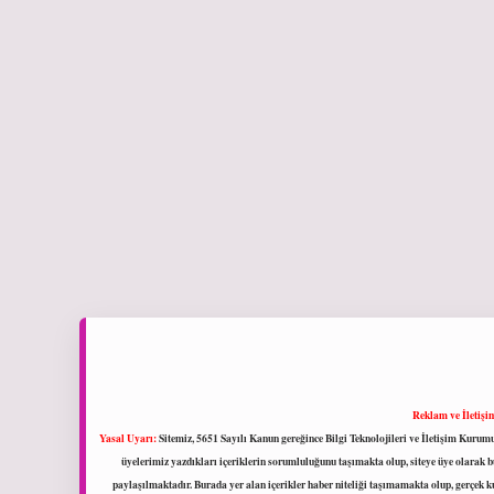
Reklam ve İletişi
Yasal Uyarı:
Sitemiz, 5651 Sayılı Kanun gereğince Bilgi Teknolojileri ve İletişim Kuru
üyelerimiz yazdıkları içeriklerin sorumluluğunu taşımakta olup, siteye üye olarak bu
paylaşılmaktadır. Burada yer alan içerikler haber niteliği taşımamakta olup, gerçek 