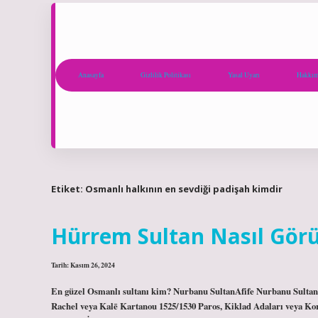
Anasayfa
Gizlilik Politikası
Yasal Uyarı
Hakkım
Etiket:
Osmanlı halkının en sevdiği padişah kimdir
Hürrem Sultan Nasıl Gör
Tarih: Kasım 26, 2024
En güzel Osmanlı sultanı kim? Nurbanu SultanAfife Nurbanu Sultan نور بانو سلطانValide SultanHalefi Safiye SultanDoğumCecilia Venier-Baff
Rachel veya Kalē Kartanou 1525/1530 Paros, Kiklad Adaları veya Ko