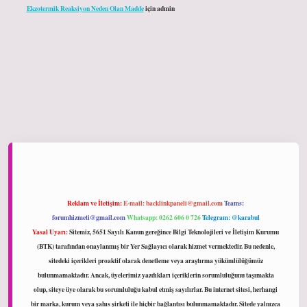
Ekzotermik Reaksiyon Neden Olan Madde
için
admin
hiltonbet giriş
Reklam ve İletişim:
E-mail:
backlinkpaneli@gmail.com
Teams:
forumhizmeti@gmail.com
Whatsapp: 0262 606 0 726
Telegram: @karabul
Yasal Uyarı:
Sitemiz, 5651 Sayılı Kanun gereğince Bilgi Teknolojileri ve İletişim Kurumu
(BTK) tarafından onaylanmış bir Yer Sağlayıcı olarak hizmet vermektedir. Bu nedenle,
sitedeki içerikleri proaktif olarak denetleme veya araştırma yükümlülüğümüz
bulunmamaktadır. Ancak, üyelerimiz yazdıkları içeriklerin sorumluluğunu taşımakta
olup, siteye üye olarak bu sorumluluğu kabul etmiş sayılırlar. Bu internet sitesi, herhangi
bir marka, kurum veya şahıs şirketi ile hiçbir bağlantısı bulunmamaktadır. Sitede yalnızca