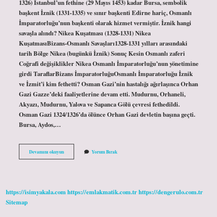
1326) İstanbul’un fethine (29 Mayıs 1453) kadar Bursa, sembolik
başkent İznik (1331-1335) ve sınır başkenti Edirne hariç, Osmanlı
İmparatorluğu’nun başkenti olarak hizmet vermiştir. İznik hangi
savaşla alındı? Nikea Kuşatması (1328-1331) Nikea
KuşatmasıBizans-Osmanlı Savaşları1328-1331 yılları arasındaki
tarih Bölge Nikea (bugünkü İznik) Sonuç Kesin Osmanlı zaferi
Coğrafi değişiklikler Nikea Osmanlı İmparatorluğu’nun yönetimine
girdi TaraflarBizans İmparatorluğuOsmanlı İmparatorluğu İznik
ve İzmit’i kim fethetti? Osman Gazi’nin hastalığı ağırlaşınca Orhan
Gazi Gazze’deki faaliyetlerine devam etti. Mudurnu, Orhaneli,
Akyazı, Mudurnu, Yalova ve Sapanca Gölü çevresi fethedildi.
Osman Gazi 1324/1326’da ölünce Orhan Gazi devletin başına geçti.
Bursa, Aydos,…
İZnik
Devamını okuyun
Yorum Bırak
Ne
Zaman
Fethedildi
https://isimyakala.com
https://emlakmatik.com.tr
https://dengerulo.com.tr
Sitemap