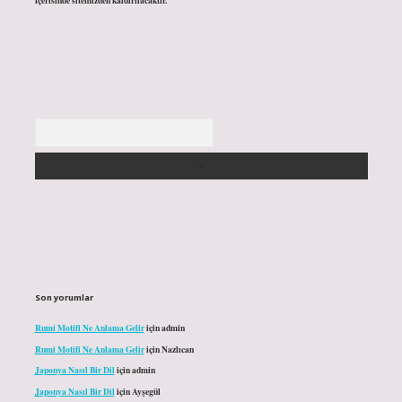
içerisinde sitemizden kaldırılacaktır.
Arama
Son yorumlar
Rumi Motifi Ne Anlama Gelir
için
admin
Rumi Motifi Ne Anlama Gelir
için
Nazlıcan
Japonya Nasıl Bir Dil
için
admin
Japonya Nasıl Bir Dil
için
Ayşegül