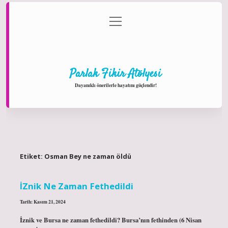
menüyü
Anasayfa
Gizlilik Politikası
Yasal Uyarı
aç
Hakkımızda
Parlak Fikir Atölyesi
Dayanıklı önerilerle hayatını güçlendir!
Etiket:
Osman Bey ne zaman öldü
İZnik Ne Zaman Fethedildi
Tarih: Kasım 21, 2024
İznik ve Bursa ne zaman fethedildi? Bursa’nın fethinden (6 Nisan