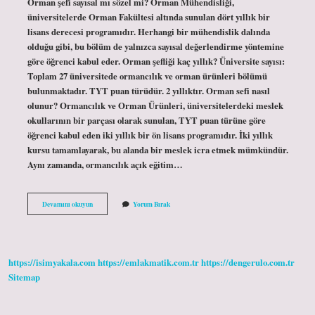
Orman şefi sayısal mı sözel mi? Orman Mühendisliği,
üniversitelerde Orman Fakültesi altında sunulan dört yıllık bir
lisans derecesi programıdır. Herhangi bir mühendislik dalında
olduğu gibi, bu bölüm de yalnızca sayısal değerlendirme yöntemine
göre öğrenci kabul eder. Orman şefliği kaç yıllık? Üniversite sayısı:
Toplam 27 üniversitede ormancılık ve orman ürünleri bölümü
bulunmaktadır. TYT puan türüdür. 2 yıllıktır. Orman sefi nasıl
olunur? Ormancılık ve Orman Ürünleri, üniversitelerdeki meslek
okullarının bir parçası olarak sunulan, TYT puan türüne göre
öğrenci kabul eden iki yıllık bir ön lisans programıdır. İki yıllık
kursu tamamlayarak, bu alanda bir meslek icra etmek mümkündür.
Aynı zamanda, ormancılık açık eğitim…
Orman
Devamını okuyun
Yorum Bırak
Şefi
Olmak
Için
Hangi
Bölüm
https://isimyakala.com
https://emlakmatik.com.tr
https://dengerulo.com.tr
Okunmalı
Sitemap