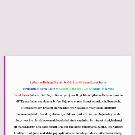
ltonbet giriş
Reklam ve İletişim:
E-mail:
backlinkpaneli@gmail.com
Teams:
forumhizmeti@gmail.com
Whatsapp: 0262 606 0 726
Telegram: @karabul
Yasal Uyarı:
Sitemiz, 5651 Sayılı Kanun gereğince Bilgi Teknolojileri ve İletişim Kurumu
(BTK) tarafından onaylanmış bir Yer Sağlayıcı olarak hizmet vermektedir. Bu nedenle,
sitedeki içerikleri proaktif olarak denetleme veya araştırma yükümlülüğümüz
bulunmamaktadır. Ancak, üyelerimiz yazdıkları içeriklerin sorumluluğunu taşımakta
olup, siteye üye olarak bu sorumluluğu kabul etmiş sayılırlar. Bu internet sitesi, herhangi
bir marka, kurum veya şahıs şirketi ile hiçbir bağlantısı bulunmamaktadır. Sitede yalnızca
kendi hazırladığımız makaleler paylaşılmaktadır. Burada yer alan içerikler haber niteliği