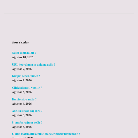
Sidebar
Son Yazılar
Nesâî sahih midir ?
Ağustos 10, 2026
URL kopyalama ne anlama gelir ?
Ağustos 9, 2026
Kurşun neden erimez ?
Ağustos 7, 2026
Clickbait nasıl yapılır ?
Ağustos 6, 2026
Kuluforniya nedir ?
Ağustos 6, 2026
Avcılık sınavı kaç soru ?
Ağustos 5, 2026
8. sınıfta yağmur nedir ?
Ağustos 3, 2026
6. sınıf matematik cebirsel ifadeler benzer terim nedir ?