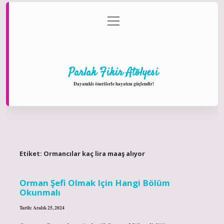
menüyü
Anasayfa
Gizlilik Politikası
Yasal Uyarı
aç
Hakkımızda
Parlak Fikir Atölyesi
Dayanıklı önerilerle hayatını güçlendir!
Etiket:
Ormancılar kaç lira maaş alıyor
Orman Şefi Olmak Için Hangi Bölüm
Okunmalı
Tarih: Aralık 25, 2024