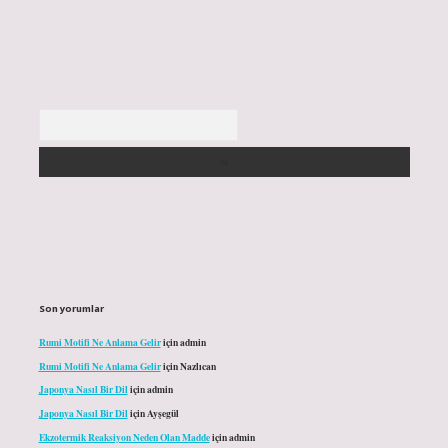
Arama
Son yorumlar
Rumi Motifi Ne Anlama Gelir
için
admin
Rumi Motifi Ne Anlama Gelir
için
Nazlıcan
Japonya Nasıl Bir Dil
için
admin
Japonya Nasıl Bir Dil
için
Ayşegül
Ekzotermik Reaksiyon Neden Olan Madde
için
admin