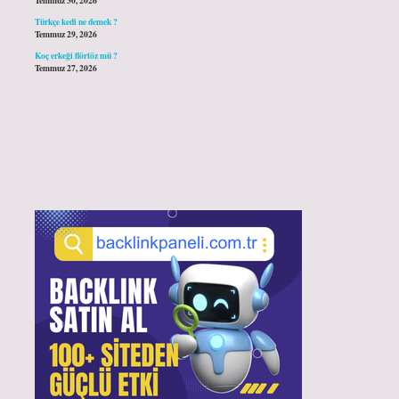
Temmuz 30, 2026
Türkçe kedi ne demek ?
Temmuz 29, 2026
Koç erkeği flörtöz mü ?
Temmuz 27, 2026