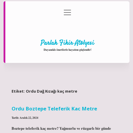
menüyü
Anasayfa
Gizlilik Politikası
Yasal Uyarı
aç
Hakkımızda
Parlak Fikir Atölyesi
Dayanıklı önerilerle hayatını güçlendir!
Etiket:
Ordu Dağ Kızağı kaç metre
Ordu Boztepe Teleferik Kac Metre
Tarih: Aralık 22, 2024
Boztepe teleferik kaç metre? Yağmurlu ve rüzgarlı bir günde