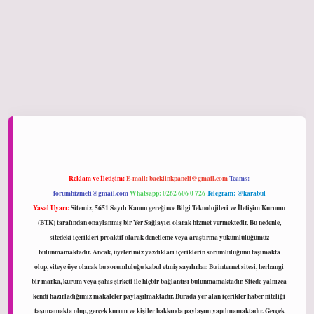
onbet giriş
Reklam ve İletişim:
E-mail:
backlinkpaneli@gmail.com
Teams:
forumhizmeti@gmail.com
Whatsapp: 0262 606 0 726
Telegram: @karabul
Yasal Uyarı:
Sitemiz, 5651 Sayılı Kanun gereğince Bilgi Teknolojileri ve İletişim Kurumu
(BTK) tarafından onaylanmış bir Yer Sağlayıcı olarak hizmet vermektedir. Bu nedenle,
sitedeki içerikleri proaktif olarak denetleme veya araştırma yükümlülüğümüz
bulunmamaktadır. Ancak, üyelerimiz yazdıkları içeriklerin sorumluluğunu taşımakta
olup, siteye üye olarak bu sorumluluğu kabul etmiş sayılırlar. Bu internet sitesi, herhangi
bir marka, kurum veya şahıs şirketi ile hiçbir bağlantısı bulunmamaktadır. Sitede yalnızca
kendi hazırladığımız makaleler paylaşılmaktadır. Burada yer alan içerikler haber niteliği
taşımamakta olup, gerçek kurum ve kişiler hakkında paylaşım yapılmamaktadır. Gerçek