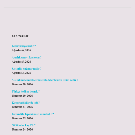
Sidebar
Son Yazılar
Kuluforniya nedir ?
Ağustos 6, 2026
Avcılık sınavı kaç soru ?
Ağustos 5, 2026
8. sınıfta yağmur nedir ?
Ağustos 3, 2026
6. sınıf matematik cebirsel ifadeler benzer terim nedir ?
Temmuz 30, 2026
Türkçe kedi ne demek ?
Temmuz 29, 2026
Koç erkeği flörtöz mü ?
Temmuz 27, 2026
Kazandibi tepsisi nasıl olmalıdır ?
Temmuz 25, 2026
3000dolar kaç TL ?
Temmuz 24, 2026