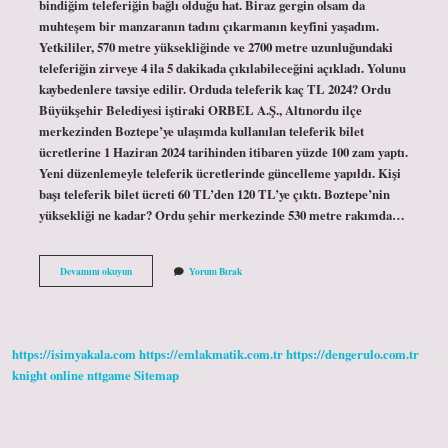
bindiğim teleferiğin bağlı olduğu hat. Biraz gergin olsam da
muhteşem bir manzaranın tadını çıkarmanın keyfini yaşadım.
Yetkililer, 570 metre yüksekliğinde ve 2700 metre uzunluğundaki
teleferiğin zirveye 4 ila 5 dakikada çıkılabileceğini açıkladı. Yolunu
kaybedenlere tavsiye edilir. Orduda teleferik kaç TL 2024? Ordu
Büyükşehir Belediyesi iştiraki ORBEL A.Ş., Altınordu ilçe
merkezinden Boztepe’ye ulaşımda kullanılan teleferik bilet
ücretlerine 1 Haziran 2024 tarihinden itibaren yüzde 100 zam yaptı.
Yeni düzenlemeyle teleferik ücretlerinde güncelleme yapıldı. Kişi
başı teleferik bilet ücreti 60 TL’den 120 TL’ye çıktı. Boztepe’nin
yüksekliği ne kadar? Ordu şehir merkezinde 530 metre rakımda…
Ordu
Devamını okuyun
Yorum Bırak
Boztepe
Teleferik
Kac
Metre
https://isimyakala.com
https://emlakmatik.com.tr
https://dengerulo.com.tr
knight online
nttgame
Sitemap