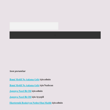
Arama
Son yorumlar
Rumi Motifi Ne Anlama Gelir
için
admin
Rumi Motifi Ne Anlama Gelir
için
Nazlıcan
Japonya Nasıl Bir Dil
için
admin
Japonya Nasıl Bir Dil
için
Ayşegül
Ekzotermik Reaksiyon Neden Olan Madde
için
admin