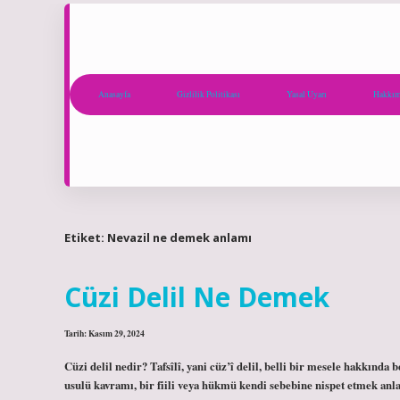
Anasayfa
Gizlilik Politikası
Yasal Uyarı
Hakkım
Etiket:
Nevazil ne demek anlamı
Cüzi Delil Ne Demek
Tarih: Kasım 29, 2024
Cüzi delil nedir? Tafsîlî, yani cüz’î delil, belli bir mesele hakkında 
usulü kavramı, bir fiili veya hükmü kendi sebebine nispet etmek an