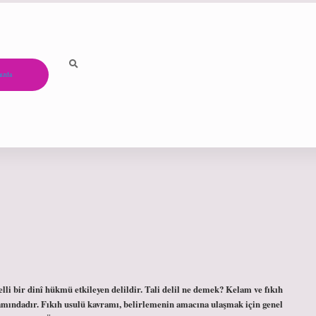
ızda
belli bir dinî hükmü etkileyen delildir. Tali delil ne demek? Kelam ve fıkıh
lamındadır. Fıkıh usulü kavramı, belirlemenin amacına ulaşmak için genel