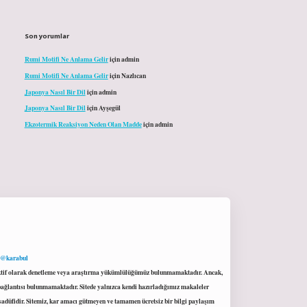
Son yorumlar
Rumi Motifi Ne Anlama Gelir
için
admin
Rumi Motifi Ne Anlama Gelir
için
Nazlıcan
Japonya Nasıl Bir Dil
için
admin
Japonya Nasıl Bir Dil
için
Ayşegül
Ekzotermik Reaksiyon Neden Olan Madde
için
admin
 @karabul
proaktif olarak denetleme veya araştırma yükümlülüğümüz bulunmamaktadır. Ancak,
r bağlantısı bulunmamaktadır. Sitede yalnızca kendi hazırladığımız makaleler
sadüfidir. Sitemiz, kar amacı gütmeyen ve tamamen ücretsiz bir bilgi paylaşım