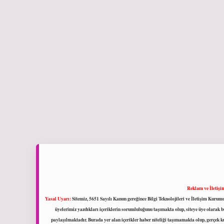
Reklam ve İletişi
Yasal Uyarı:
Sitemiz, 5651 Sayılı Kanun gereğince Bilgi Teknolojileri ve İletişim Kuru
üyelerimiz yazdıkları içeriklerin sorumluluğunu taşımakta olup, siteye üye olarak bu
paylaşılmaktadır. Burada yer alan içerikler haber niteliği taşımamakta olup, gerçek 