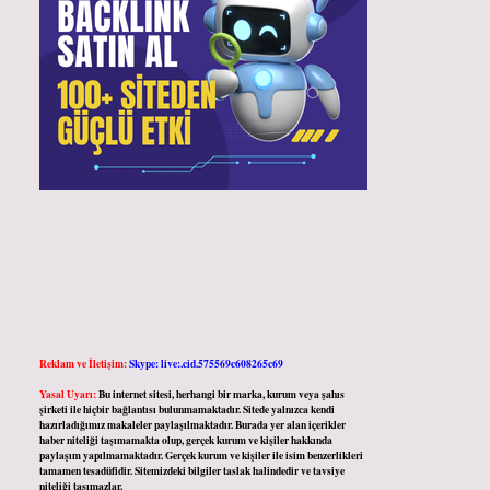
Reklam ve İletişim:
Skype: live:.cid.575569c608265c69
Yasal Uyarı:
Bu internet sitesi, herhangi bir marka, kurum veya şahıs
şirketi ile hiçbir bağlantısı bulunmamaktadır. Sitede yalnızca kendi
hazırladığımız makaleler paylaşılmaktadır. Burada yer alan içerikler
haber niteliği taşımamakta olup, gerçek kurum ve kişiler hakkında
paylaşım yapılmamaktadır. Gerçek kurum ve kişiler ile isim benzerlikleri
tamamen tesadüfidir. Sitemizdeki bilgiler taslak halindedir ve tavsiye
niteliği taşımazlar.