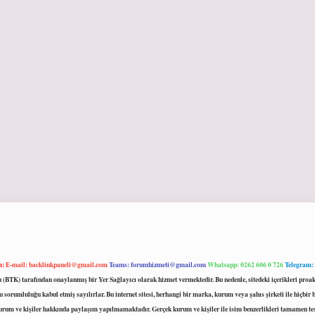
m:
E-mail:
backlinkpaneli@gmail.com
Teams:
forumhizmeti@gmail.com
Whatsapp: 0262 606 0 726
Telegram:
mu (BTK) tarafından onaylanmış bir Yer Sağlayıcı olarak hizmet vermektedir. Bu nedenle, sitedeki içerikleri 
 sorumluluğu kabul etmiş sayılırlar. Bu internet sitesi, herhangi bir marka, kurum veya şahıs şirketi ile hiçbi
kurum ve kişiler hakkında paylaşım yapılmamaktadır. Gerçek kurum ve kişiler ile isim benzerlikleri tamamen te