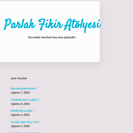
Parlak Fikir Atölyesi
Dayanıklı önerilerle hayatını güçlendir!
Sidebar
hiltonbet giriş
Son Yazılar
Kurşun neden erimez ?
Ağustos 7, 2026
Clickbait nasıl yapılır ?
Ağustos 6, 2026
Kuluforniya nedir ?
Ağustos 6, 2026
Avcılık sınavı kaç soru ?
Ağustos 5, 2026
8. sınıfta yağmur nedir ?