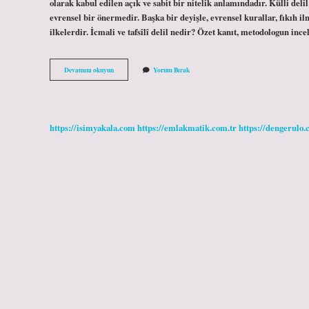
olarak kabul edilen açık ve sabit bir nitelik anlamındadır. Külli deli
evrensel bir önermedir. Başka bir deyişle, evrensel kurallar, fıkıh ilm
ilkelerdir. İcmali ve tafsîlî delil nedir? Özet kanıt, metodologun in
Cüzi
Devamını okuyun
Yorum Bırak
Delil
Ne
Demek
https://isimyakala.com
https://emlakmatik.com.tr
https://dengerulo.