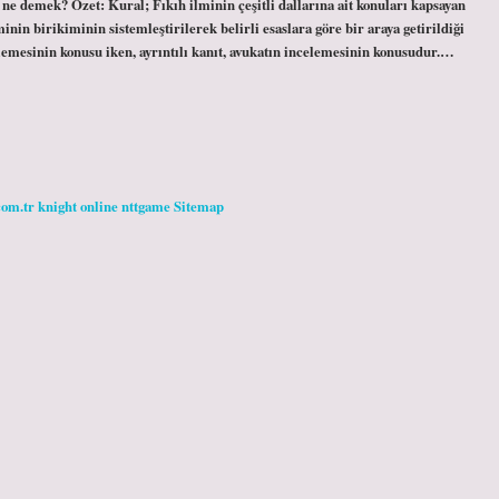
l ne demek? Özet: Kural; Fıkıh ilminin çeşitli dallarına ait konuları kapsayan
inin birikiminin sistemleştirilerek belirli esaslara göre bir araya getirildiği
celemesinin konusu iken, ayrıntılı kanıt, avukatın incelemesinin konusudur.…
com.tr
knight online
nttgame
Sitemap