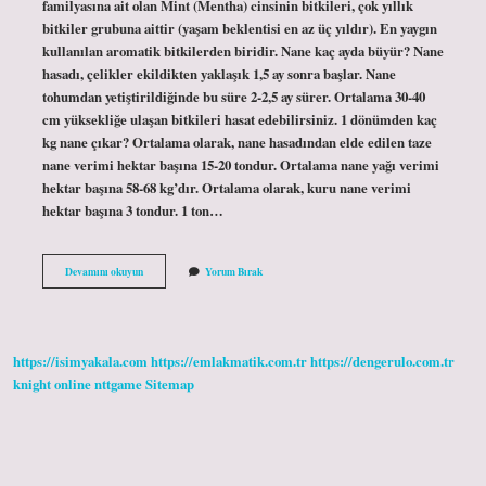
familyasına ait olan Mint (Mentha) cinsinin bitkileri, çok yıllık
bitkiler grubuna aittir (yaşam beklentisi en az üç yıldır). En yaygın
kullanılan aromatik bitkilerden biridir. Nane kaç ayda büyür? Nane
hasadı, çelikler ekildikten yaklaşık 1,5 ay sonra başlar. Nane
tohumdan yetiştirildiğinde bu süre 2-2,5 ay sürer. Ortalama 30-40
cm yüksekliğe ulaşan bitkileri hasat edebilirsiniz. 1 dönümden kaç
kg nane çıkar? Ortalama olarak, nane hasadından elde edilen taze
nane verimi hektar başına 15-20 tondur. Ortalama nane yağı verimi
hektar başına 58-68 kg’dır. Ortalama olarak, kuru nane verimi
hektar başına 3 tondur. 1 ton…
Nane
Devamını okuyun
Yorum Bırak
Kaç
Kez
Hasat
Edilir
https://isimyakala.com
https://emlakmatik.com.tr
https://dengerulo.com.tr
knight online
nttgame
Sitemap