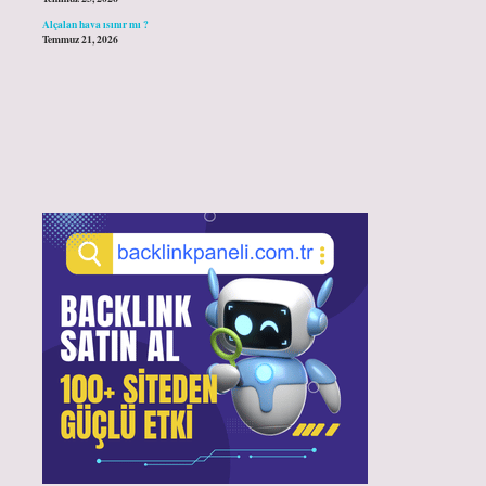
Alçalan hava ısınır mı ?
Temmuz 21, 2026