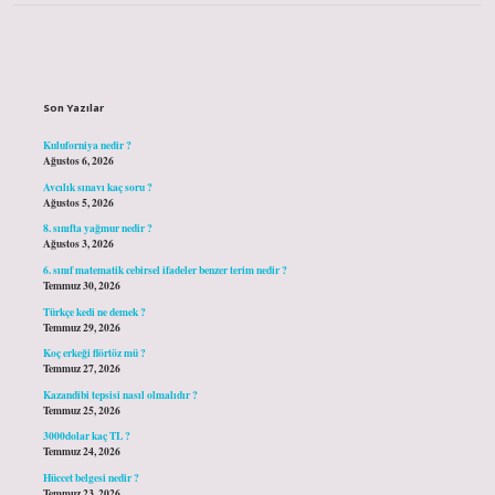
Sidebar
Son Yazılar
Kuluforniya nedir ?
Ağustos 6, 2026
Avcılık sınavı kaç soru ?
Ağustos 5, 2026
8. sınıfta yağmur nedir ?
Ağustos 3, 2026
6. sınıf matematik cebirsel ifadeler benzer terim nedir ?
Temmuz 30, 2026
Türkçe kedi ne demek ?
Temmuz 29, 2026
Koç erkeği flörtöz mü ?
Temmuz 27, 2026
Kazandibi tepsisi nasıl olmalıdır ?
Temmuz 25, 2026
3000dolar kaç TL ?
Temmuz 24, 2026
Hüccet belgesi nedir ?
Temmuz 23, 2026