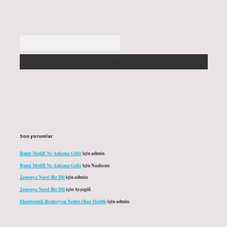
Arama
Son yorumlar
Rumi Motifi Ne Anlama Gelir
için
admin
Rumi Motifi Ne Anlama Gelir
için
Nazlıcan
Japonya Nasıl Bir Dil
için
admin
Japonya Nasıl Bir Dil
için
Ayşegül
Ekzotermik Reaksiyon Neden Olan Madde
için
admin