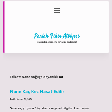
menüyü
Anasayfa
Gizlilik Politikası
Yasal Uyarı
aç
Hakkımızda
Parlak Fikir Atölyesi
Dayanıklı önerilerle hayatını güçlendir!
Etiket:
Nane soğuğa dayanıklı mı
Nane Kaç Kez Hasat Edilir
Tarih: Kasım 26, 2024
Nane kaç yıl yaşar? Açıklama ve genel bilgiler. Lamiaceae