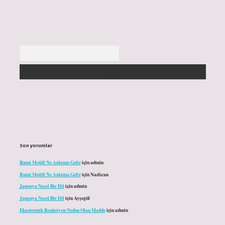
Arama
Son yorumlar
Rumi Motifi Ne Anlama Gelir
için
admin
Rumi Motifi Ne Anlama Gelir
için
Nazlıcan
Japonya Nasıl Bir Dil
için
admin
Japonya Nasıl Bir Dil
için
Ayşegül
Ekzotermik Reaksiyon Neden Olan Madde
için
admin