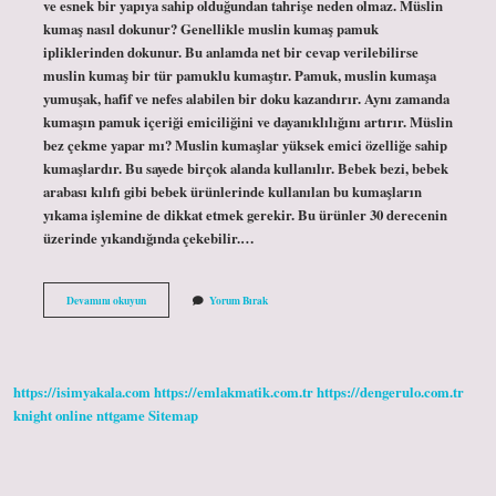
ve esnek bir yapıya sahip olduğundan tahrişe neden olmaz. Müslin
kumaş nasıl dokunur? Genellikle muslin kumaş pamuk
ipliklerinden dokunur. Bu anlamda net bir cevap verilebilirse
muslin kumaş bir tür pamuklu kumaştır. Pamuk, muslin kumaşa
yumuşak, hafif ve nefes alabilen bir doku kazandırır. Aynı zamanda
kumaşın pamuk içeriği emiciliğini ve dayanıklılığını artırır. Müslin
bez çekme yapar mı? Muslin kumaşlar yüksek emici özelliğe sahip
kumaşlardır. Bu sayede birçok alanda kullanılır. Bebek bezi, bebek
arabası kılıfı gibi bebek ürünlerinde kullanılan bu kumaşların
yıkama işlemine de dikkat etmek gerekir. Bu ürünler 30 derecenin
üzerinde yıkandığında çekebilir.…
Müslin
Devamını okuyun
Yorum Bırak
Kumaş
Esner
Mi
https://isimyakala.com
https://emlakmatik.com.tr
https://dengerulo.com.tr
knight online
nttgame
Sitemap