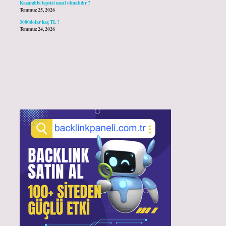
Kazandibi tepsisi nasıl olmalıdır ?
Temmuz 25, 2026
3000dolar kaç TL ?
Temmuz 24, 2026