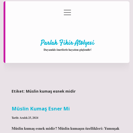
menüyü
Anasayfa
Gizlilik Politikası
Yasal Uyarı
aç
Hakkımızda
Parlak Fikir Atölyesi
Dayanıklı önerilerle hayatını güçlendir!
Etiket:
Müslin kumaş esnek midir
Müslin Kumaş Esner Mi
Tarih: Aralık 25, 2024
Müslin kumaş esnek midir? Müslin kumaşın özellikleri: Yumuşak