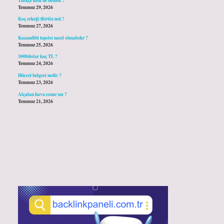
Temmuz 29, 2026
Koç erkeği flörtöz mü ?
Temmuz 27, 2026
Kazandibi tepsisi nasıl olmalıdır ?
Temmuz 25, 2026
3000dolar kaç TL ?
Temmuz 24, 2026
Hüccet belgesi nedir ?
Temmuz 23, 2026
Alçalan hava ısınır mı ?
Temmuz 21, 2026