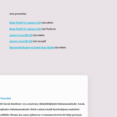
Son yorumlar
Rumi Motifi Ne Anlama Gelir
için
admin
Rumi Motifi Ne Anlama Gelir
için
Nazlıcan
Japonya Nasıl Bir Dil
için
admin
Japonya Nasıl Bir Dil
için
Ayşegül
Ekzotermik Reaksiyon Neden Olan Madde
için
admin
 @karabul
proaktif olarak denetleme veya araştırma yükümlülüğümüz bulunmamaktadır. Ancak,
r bağlantısı bulunmamaktadır. Sitede yalnızca kendi hazırladığımız makaleler
sadüfidir. Sitemiz, kar amacı gütmeyen ve tamamen ücretsiz bir bilgi paylaşım