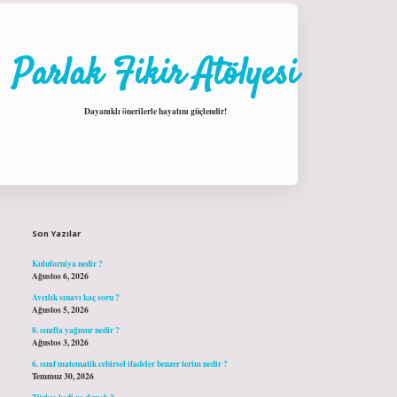
Parlak Fikir Atölyesi
Dayanıklı önerilerle hayatını güçlendir!
Sidebar
hiltonbet giriş
Son Yazılar
Kuluforniya nedir ?
Ağustos 6, 2026
Avcılık sınavı kaç soru ?
Ağustos 5, 2026
8. sınıfta yağmur nedir ?
Ağustos 3, 2026
6. sınıf matematik cebirsel ifadeler benzer terim nedir ?
Temmuz 30, 2026
Türkçe kedi ne demek ?