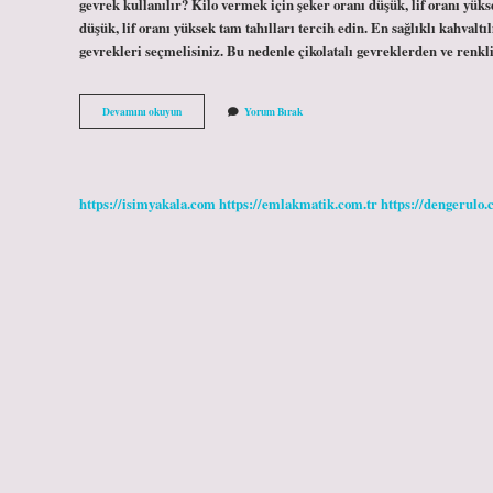
gevrek kullanılır? Kilo vermek için şeker oranı düşük, lif oranı yük
düşük, lif oranı yüksek tam tahılları tercih edin. En sağlıklı kahva
gevrekleri seçmelisiniz. Bu nedenle çikolatalı gevreklerden ve renkl
Diyette
Devamını okuyun
Yorum Bırak
Hangi
Kahvaltılık
Gevrek
Yenir
https://isimyakala.com
https://emlakmatik.com.tr
https://dengerulo.