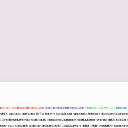
m:
E-mail:
backlinkpaneli@gmail.com
Teams:
forumhizmeti@gmail.com
Whatsapp: 0262 606 0 726
Telegram:
mu (BTK) tarafından onaylanmış bir Yer Sağlayıcı olarak hizmet vermektedir. Bu nedenle, sitedeki içerikleri 
 sorumluluğu kabul etmiş sayılırlar. Bu internet sitesi, herhangi bir marka, kurum veya şahıs şirketi ile hiçbi
kurum ve kişiler hakkında paylaşım yapılmamaktadır. Gerçek kurum ve kişiler ile isim benzerlikleri tamamen te