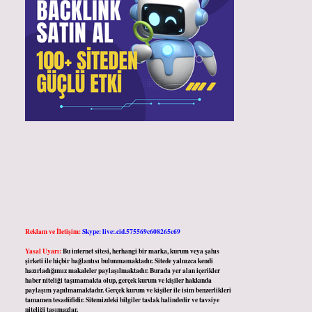
Reklam ve İletişim:
Skype: live:.cid.575569c608265c69
Yasal Uyarı:
Bu internet sitesi, herhangi bir marka, kurum veya şahıs
şirketi ile hiçbir bağlantısı bulunmamaktadır. Sitede yalnızca kendi
hazırladığımız makaleler paylaşılmaktadır. Burada yer alan içerikler
haber niteliği taşımamakta olup, gerçek kurum ve kişiler hakkında
paylaşım yapılmamaktadır. Gerçek kurum ve kişiler ile isim benzerlikleri
tamamen tesadüfidir. Sitemizdeki bilgiler taslak halindedir ve tavsiye
niteliği taşımazlar.