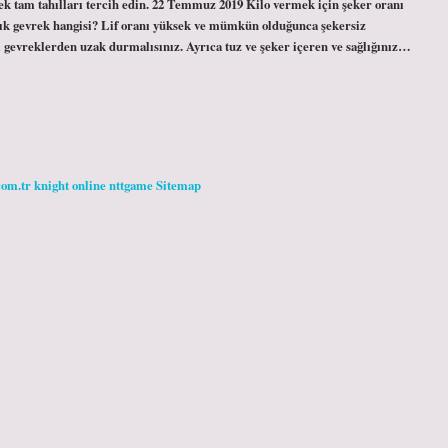
sek tam tahılları tercih edin. 22 Temmuz 2019 Kilo vermek için şeker oranı
ltılık gevrek hangisi? Lif oranı yüksek ve mümkün olduğunca şekersiz
i gevreklerden uzak durmalısınız. Ayrıca tuz ve şeker içeren ve sağlığınız…
com.tr
knight online
nttgame
Sitemap