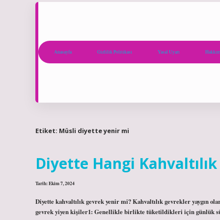
Anasayfa
Gizlilik Politikası
Yasal Uyarı
Hakkım
Etiket:
Müsli diyette yenir mi
Diyette Hangi Kahvaltılık
Tarih: Ekim 7, 2024
Diyette kahvaltılık gevrek yenir mi? Kahvaltılık gevrekler yaygın ola
gevrek yiyen kişiler1: Genellikle birlikte tüketildikleri için günlük s