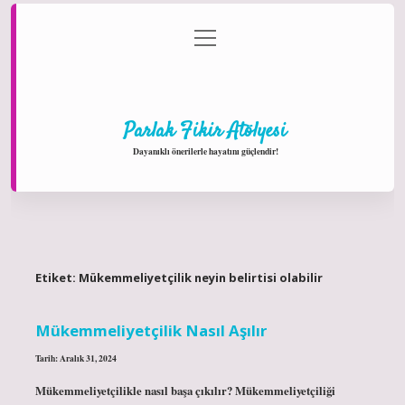
menüyü
Anasayfa
Gizlilik Politikası
Yasal Uyarı
aç
Hakkımızda
Parlak Fikir Atölyesi
Dayanıklı önerilerle hayatını güçlendir!
Etiket:
Mükemmeliyetçilik neyin belirtisi olabilir
Mükemmeliyetçilik Nasıl Aşılır
Tarih: Aralık 31, 2024
Mükemmeliyetçilikle nasıl başa çıkılır? Mükemmeliyetçiliği