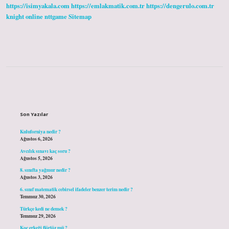
https://isimyakala.com
https://emlakmatik.com.tr
https://dengerulo.com.tr
knight online
nttgame
Sitemap
Sidebar
Son Yazılar
Kuluforniya nedir ?
Ağustos 6, 2026
Avcılık sınavı kaç soru ?
Ağustos 5, 2026
8. sınıfta yağmur nedir ?
Ağustos 3, 2026
6. sınıf matematik cebirsel ifadeler benzer terim nedir ?
Temmuz 30, 2026
Türkçe kedi ne demek ?
Temmuz 29, 2026
Koç erkeği flörtöz mü ?