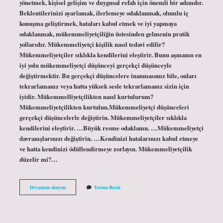
yönetmek, kişisel gelişim ve duygusal refah için önemli bir adımdır.
Beklentilerinizi ayarlamak, ilerlemeye odaklanmak, olumlu iç
konuşma geliştirmek, hataları kabul etmek ve iyi yapmaya
odaklanmak, mükemmeliyetçiliğin üstesinden gelmenin pratik
yollarıdır. Mükemmeliyetçi kişilik nasıl tedavi edilir?
Mükemmeliyetçiler sıklıkla kendilerini eleştirir. Bunu aşmanın en
iyi yolu mükemmeliyetçi düşünceyi gerçekçi düşünceyle
değiştirmektir. Bu gerçekçi düşüncelere inanmasanız bile, onları
tekrarlamanız veya hatta yüksek sesle tekrarlamanız sizin için
iyidir. Mükemmelliyetçilikten nasıl kurtulurum?
Mükemmeliyetçilikten kurtulun.Mükemmeliyetçi düşünceleri
gerçekçi düşüncelerle değiştirin. Mükemmeliyetçiler sıklıkla
kendilerini eleştirir. …Büyük resme odaklanın. …Mükemmeliyetçi
davranışlarınızı değiştirin. …Kendinizi hatalarınızı kabul etmeye
ve hatta kendinizi ödüllendirmeye zorlayın. Mükemmeliyetçilik
düzelir mi?…
Mükemmeliyetçilik
Devamını okuyun
Yorum Bırak
Nasıl
Aşılır