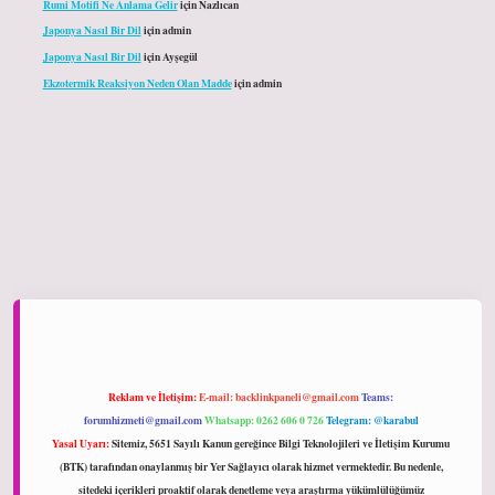
Rumi Motifi Ne Anlama Gelir
için
Nazlıcan
Japonya Nasıl Bir Dil
için
admin
Japonya Nasıl Bir Dil
için
Ayşegül
Ekzotermik Reaksiyon Neden Olan Madde
için
admin
ltonbet giriş
Reklam ve İletişim:
E-mail:
backlinkpaneli@gmail.com
Teams:
forumhizmeti@gmail.com
Whatsapp: 0262 606 0 726
Telegram: @karabul
Yasal Uyarı:
Sitemiz, 5651 Sayılı Kanun gereğince Bilgi Teknolojileri ve İletişim Kurumu
(BTK) tarafından onaylanmış bir Yer Sağlayıcı olarak hizmet vermektedir. Bu nedenle,
sitedeki içerikleri proaktif olarak denetleme veya araştırma yükümlülüğümüz