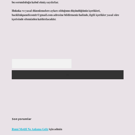
bu sorumluluğu kabul etmiş sayılırlar.
Hukuka ve yasal düzenlemelere aykırı olduğunu düşündüğünüz içerikleri,
backlinkpanelicomtr@gmail.com
adresine bildirmeniz halinde, ilgili içerikler yasal süre
içerisinde sitemizden kaldırılacaktır.
Arama
Son yorumlar
Rumi Motifi Ne Anlama Gelir
için
admin