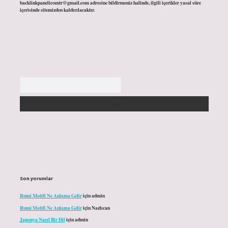
backlinkpanelicomtr@gmail.com
adresine bildirmeniz halinde, ilgili içerikler yasal süre
içerisinde sitemizden kaldırılacaktır.
Arama
Son yorumlar
Rumi Motifi Ne Anlama Gelir
için
admin
Rumi Motifi Ne Anlama Gelir
için
Nazlıcan
Japonya Nasıl Bir Dil
için
admin