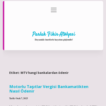
menüyü
Anasayfa
Gizlilik Politikası
Yasal Uyarı
aç
Hakkımızda
Parlak Fikir Atölyesi
Dayanıklı önerilerle hayatını güçlendir!
Etiket:
MTV hangi bankalardan ödenir
Motorlu Taşıtlar Vergisi Bankamatikten
Nasıl Ödenir
Tarih: Ocak 7, 2025