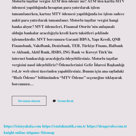
Motorlu taşıtlar vergisi ATM’den ödenir mi? ATM’den kartla MTV
ödemesi yapıldığında hesaptan para yatırılarak işlem
tamamlanırken, kartsız MTV ödemesi yapıldığında ise işlem sadece
nakit para yatırılarak tamamlanır. Motorlu taşıtlar vergisi hangi
banka alıyor? MVT ödemeleri, Finansal Otorite’nin anlaşmalı
olduğu bankalar aracılığıyla kredi kartı taksitleri şeklinde
işlenmektedir. MVT borcunuzu Garanti BBVA, Yapı Kredi, QNB
Finansbank, Vakıfbank, Denizbank, TEB, Türkiye Finans, Halbank
ve Akbank, Aktif Bank, HSBS, ING Bank ve Kuveyt Türk’ün
internet bankacılığı aracılığıyla ödeyebilirsiniz. Motorlu taşıtlar
vergisini nasıl ödeyebiliriz? Ödemelerinizi Gelir İdaresi Başkanlığı
ivd..tr web sitesi üzerinden yapabilirsiniz. Bunun için ana sayfadaki
“Hızlı Ödeme” bölümünden “MTV Ödeme” seçeneğine tıklayarak
borcunuzu…
Motorlu
Devamını okuyun
Yorum Bırak
Taşıtlar
Vergisi
Bankamatikten
Nasıl
Ödenir
https://isimyakala.com
https://emlakmatik.com.tr
https://dengerulo.com.tr
knight online
nttgame
Sitemap