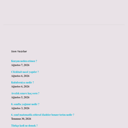
Sidebar
Son Yazılar
Kurşun neden erimez ?
Ağustos 7, 2026
Clickbait nasıl yapılır ?
Ağustos 6, 2026
Kuluforniya nedir ?
Ağustos 6, 2026
Avcılık sınavı kaç soru ?
Ağustos 5, 2026
8. sınıfta yağmur nedir ?
Ağustos 3, 2026
6. sınıf matematik cebirsel ifadeler benzer terim nedir ?
Temmuz 30, 2026
Türkçe kedi ne demek ?