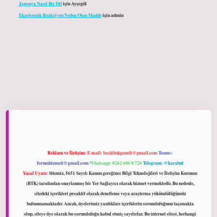
Japonya Nasıl Bir Dil
için
Ayşegül
Ekzotermik Reaksiyon Neden Olan Madde
için
admin
ltonbet giriş
Reklam ve İletişim:
E-mail:
backlinkpaneli@gmail.com
Teams:
forumhizmeti@gmail.com
Whatsapp: 0262 606 0 726
Telegram: @karabul
Yasal Uyarı:
Sitemiz, 5651 Sayılı Kanun gereğince Bilgi Teknolojileri ve İletişim Kurumu
(BTK) tarafından onaylanmış bir Yer Sağlayıcı olarak hizmet vermektedir. Bu nedenle,
sitedeki içerikleri proaktif olarak denetleme veya araştırma yükümlülüğümüz
bulunmamaktadır. Ancak, üyelerimiz yazdıkları içeriklerin sorumluluğunu taşımakta
olup, siteye üye olarak bu sorumluluğu kabul etmiş sayılırlar. Bu internet sitesi, herhangi