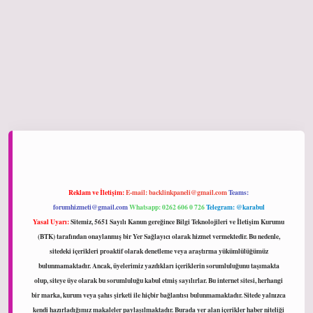
iltonbet giriş
Reklam ve İletişim:
E-mail:
backlinkpaneli@gmail.com
Teams:
forumhizmeti@gmail.com
Whatsapp: 0262 606 0 726
Telegram: @karabul
Yasal Uyarı:
Sitemiz, 5651 Sayılı Kanun gereğince Bilgi Teknolojileri ve İletişim Kurumu
(BTK) tarafından onaylanmış bir Yer Sağlayıcı olarak hizmet vermektedir. Bu nedenle,
sitedeki içerikleri proaktif olarak denetleme veya araştırma yükümlülüğümüz
bulunmamaktadır. Ancak, üyelerimiz yazdıkları içeriklerin sorumluluğunu taşımakta
olup, siteye üye olarak bu sorumluluğu kabul etmiş sayılırlar. Bu internet sitesi, herhangi
bir marka, kurum veya şahıs şirketi ile hiçbir bağlantısı bulunmamaktadır. Sitede yalnızca
kendi hazırladığımız makaleler paylaşılmaktadır. Burada yer alan içerikler haber niteliği