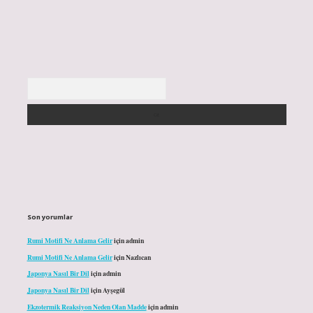
Arama
Son yorumlar
Rumi Motifi Ne Anlama Gelir
için
admin
Rumi Motifi Ne Anlama Gelir
için
Nazlıcan
Japonya Nasıl Bir Dil
için
admin
Japonya Nasıl Bir Dil
için
Ayşegül
Ekzotermik Reaksiyon Neden Olan Madde
için
admin