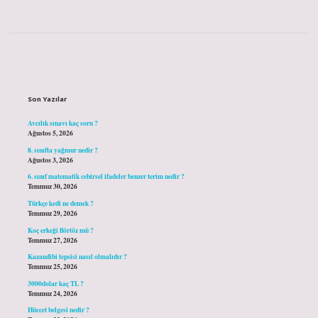
Sidebar
Son Yazılar
Avcılık sınavı kaç soru ?
Ağustos 5, 2026
8. sınıfta yağmur nedir ?
Ağustos 3, 2026
6. sınıf matematik cebirsel ifadeler benzer terim nedir ?
Temmuz 30, 2026
Türkçe kedi ne demek ?
Temmuz 29, 2026
Koç erkeği flörtöz mü ?
Temmuz 27, 2026
Kazandibi tepsisi nasıl olmalıdır ?
Temmuz 25, 2026
3000dolar kaç TL ?
Temmuz 24, 2026
Hüccet belgesi nedir ?