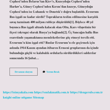
Cephesi’nden Belarus’tan Kiev’e, Kuzeydoğu Cephesi’nden
Harkov’a, Güney Cephesi’nden Kırım’dan kuzeye, Güneydoğu
Cephesi’nden ise Luhansk ve Donetsk’e doğru başlatıldı. Erzurum
Rus işgali ne kadar sürdü? Toprakların teslim edilmesine karşılık
savaş tazminatı 400 milyon rubleye düşürüldü[1]. Böylece 40 yıl
boyunca Rus işgali altında kalacak olan Oltu, Kars vilayetinin bir
ilçesi (okrugu) olarak Rusya’ya bağlandı[2]. Üç Sancağın halkı Rus
esaretinde yaşamaktansa memleketlerine göç etmeyi tercih etti.
Erzurum’u kim işgal etti? Ruslar Erzurum’u ele geçirmek için
aslında 1914 Kasım ayından itibaren Ermeni gruplarının da içinde
bulunduğu güçlü ve kalabalık ordularla sürdürdükleri saldırılar
sonucunda 16 Şubat…
Ruslar
Devamını okuyun
Yorum Bırak
Erzurumu
Işgal
Etti
Mi
https://isimyakala.com
https://emlakmatik.com.tr
https://dengerulo.com.tr
knight online
nttgame
Sitemap