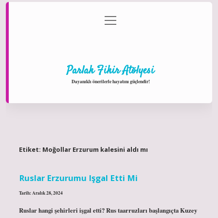
menüyü
Anasayfa
Gizlilik Politikası
Yasal Uyarı
aç
Hakkımızda
Parlak Fikir Atölyesi
Dayanıklı önerilerle hayatını güçlendir!
Etiket:
Moğollar Erzurum kalesini aldı mı
Ruslar Erzurumu Işgal Etti Mi
Tarih: Aralık 28, 2024
Ruslar hangi şehirleri işgal etti? Rus taarruzları başlangıçta Kuzey