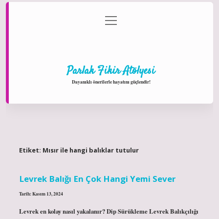
menüyü
Anasayfa
Gizlilik Politikası
Yasal Uyarı
aç
Hakkımızda
Parlak Fikir Atölyesi
Dayanıklı önerilerle hayatını güçlendir!
Etiket:
Mısır ile hangi balıklar tutulur
Levrek Balığı En Çok Hangi Yemi Sever
Tarih: Kasım 13, 2024
Levrek en kolay nasıl yakalanır? Dip Sürükleme Levrek Balıkçılığı