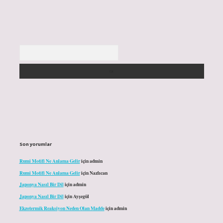
Arama
Son yorumlar
Rumi Motifi Ne Anlama Gelir
için
admin
Rumi Motifi Ne Anlama Gelir
için
Nazlıcan
Japonya Nasıl Bir Dil
için
admin
Japonya Nasıl Bir Dil
için
Ayşegül
Ekzotermik Reaksiyon Neden Olan Madde
için
admin