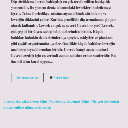
Dip sürükleme levrek balıkçılığı en çok tercih edilen balıkçılık
yöntemidir. Bu yöntem deniz tabanındaki levrekleri hedeflemeyi
içerir. Tekne ilerledikçe, misina suyun dibinde sürüklenir ve
levreğin dikkatini çeker. Karides genellikle dip tırmalama için yem
olarak kullanılır. Levrek en çok ne sever? Levrek ne yer? Levrek,
çok çeşitli bir diyete sahip balık türlerinden biridir. Küçük
balıklar, kabuklu deniz ürünleri, yengeçler, midyeler ve plankton
gibi çeşitli organizmaları yerler. Özellikle küçük balıklar, levreğin
ana besin kaynaklarından biridir. Levrek hangi saatte tutulur?
Levrek avcılığı için en verimli zaman sabahın erken saatleridir. En
önemli altın kural uygun…
Levrek
Devamını okuyun
Yorum Bırak
Balığı
En
Çok
Hangi
Yemi
https://isimyakala.com
https://emlakmatik.com.tr
https://dengerulo.com.tr
Sever
knight online
nttgame
Sitemap