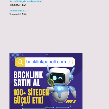
Kazandibi tepsisi nasıl olmalıdır ?
Temmuz 25, 2026
3000dolar kaç TL ?
Temmuz 24, 2026