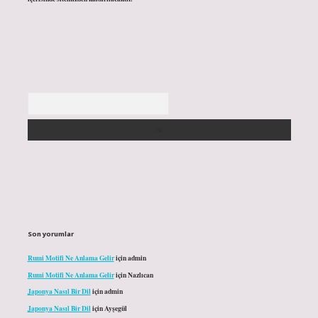
Arama
Son yorumlar
Rumi Motifi Ne Anlama Gelir
için
admin
Rumi Motifi Ne Anlama Gelir
için
Nazlıcan
Japonya Nasıl Bir Dil
için
admin
Japonya Nasıl Bir Dil
için
Ayşegül