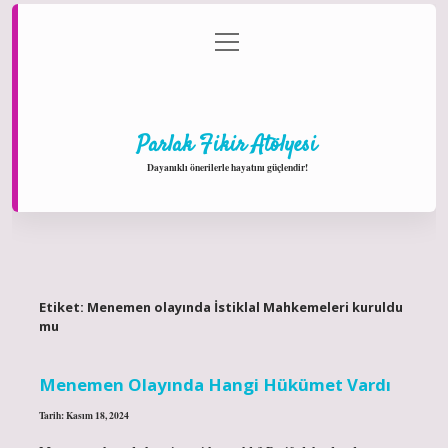
menüyü
Anasayfa
Gizlilik Politikası
Yasal Uyarı
aç
Hakkımızda
Parlak Fikir Atölyesi
Dayanıklı önerilerle hayatını güçlendir!
Etiket:
Menemen olayında İstiklal Mahkemeleri kuruldu
mu
Menemen Olayında Hangi Hükümet Vardı
Tarih: Kasım 18, 2024