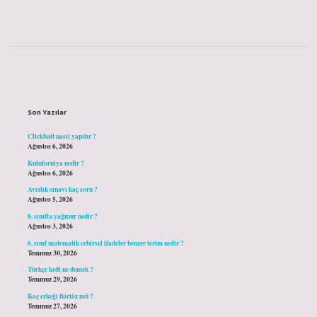
Sidebar
Son Yazılar
Clickbait nasıl yapılır ?
Ağustos 6, 2026
Kuluforniya nedir ?
Ağustos 6, 2026
Avcılık sınavı kaç soru ?
Ağustos 5, 2026
8. sınıfta yağmur nedir ?
Ağustos 3, 2026
6. sınıf matematik cebirsel ifadeler benzer terim nedir ?
Temmuz 30, 2026
Türkçe kedi ne demek ?
Temmuz 29, 2026
Koç erkeği flörtöz mü ?
Temmuz 27, 2026