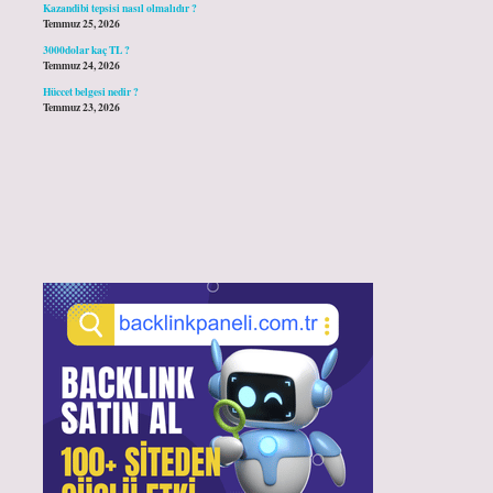
Kazandibi tepsisi nasıl olmalıdır ?
Temmuz 25, 2026
3000dolar kaç TL ?
Temmuz 24, 2026
Hüccet belgesi nedir ?
Temmuz 23, 2026