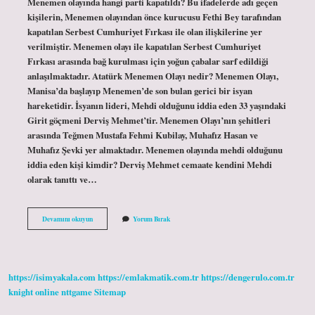
Menemen olayında hangi parti kapatıldı? Bu ifadelerde adı geçen
kişilerin, Menemen olayından önce kurucusu Fethi Bey tarafından
kapatılan Serbest Cumhuriyet Fırkası ile olan ilişkilerine yer
verilmiştir. Menemen olayı ile kapatılan Serbest Cumhuriyet
Fırkası arasında bağ kurulması için yoğun çabalar sarf edildiği
anlaşılmaktadır. Atatürk Menemen Olayı nedir? Menemen Olayı,
Manisa’da başlayıp Menemen’de son bulan gerici bir isyan
hareketidir. İsyanın lideri, Mehdi olduğunu iddia eden 33 yaşındaki
Girit göçmeni Derviş Mehmet’tir. Menemen Olayı’nın şehitleri
arasında Teğmen Mustafa Fehmi Kubilay, Muhafız Hasan ve
Muhafız Şevki yer almaktadır. Menemen olayında mehdi olduğunu
iddia eden kişi kimdir? Derviş Mehmet cemaate kendini Mehdi
olarak tanıttı ve…
Menemen
Devamını okuyun
Yorum Bırak
Olayında
Hangi
Hükümet
Vardı
https://isimyakala.com
https://emlakmatik.com.tr
https://dengerulo.com.tr
knight online
nttgame
Sitemap