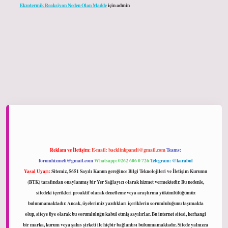
Ekzotermik Reaksiyon Neden Olan Madde
için
admin
iltonbet giriş
Reklam ve İletişim:
E-mail:
backlinkpaneli@gmail.com
Teams:
forumhizmeti@gmail.com
Whatsapp: 0262 606 0 726
Telegram: @karabul
Yasal Uyarı:
Sitemiz, 5651 Sayılı Kanun gereğince Bilgi Teknolojileri ve İletişim Kurumu
(BTK) tarafından onaylanmış bir Yer Sağlayıcı olarak hizmet vermektedir. Bu nedenle,
sitedeki içerikleri proaktif olarak denetleme veya araştırma yükümlülüğümüz
bulunmamaktadır. Ancak, üyelerimiz yazdıkları içeriklerin sorumluluğunu taşımakta
olup, siteye üye olarak bu sorumluluğu kabul etmiş sayılırlar. Bu internet sitesi, herhangi
bir marka, kurum veya şahıs şirketi ile hiçbir bağlantısı bulunmamaktadır. Sitede yalnızca