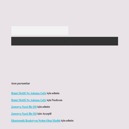
Arama
Son yorumlar
Rumi Motifi Ne Anlama Gelir
için
admin
Rumi Motifi Ne Anlama Gelir
için
Nazlıcan
Japonya Nasıl Bir Dil
için
admin
Japonya Nasıl Bir Dil
için
Ayşegül
Ekzotermik Reaksiyon Neden Olan Madde
için
admin