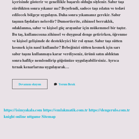
içerisinde gösterir ve genellikle başarılı olduğu söylenir. Sabır taşı
sürdükten sonra yıkanır mı? Beyefendi, sadece taşı ıslatın ve tedavi
edilecek bölgeye uygulayın. Daha sonra yıkamanız gerekir. Sabır
taşının faydaları nelerdir? Dumortierite, zihinsel berraklık,
odaklanma, sabır ve kişisel güç arayanlar için mükemmel bir taştır.
Bu taş, kullanıcısına zihinsel ve duygusal denge getirirken, öğrenme
ve kişisel gelişimde de destekleyici bir rol oynar. Sabır taşı sütten
kesmek için nasıl kullanılır? Bebeğinizi sütten kesmek için sarı
sabır taşını kullanmaya karar verdiyseniz, ürünü satın aldıktan
sonra hafifçe nemlendirip göğsünüze uygulayabilirsiniz. Ayrıca
tırnak kenarlarına uygulayarak…
Sabır
Devamını okuyun
Yorum Bırak
Taşı
Nedir
Nasıl
Kullanılır
https://isimyakala.com
https://emlakmatik.com.tr
https://dengerulo.com.tr
knight online
nttgame
Sitemap