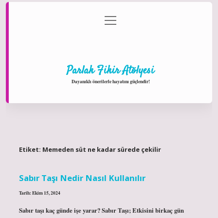
menüyü
Anasayfa
Gizlilik Politikası
Yasal Uyarı
aç
Hakkımızda
Parlak Fikir Atölyesi
Dayanıklı önerilerle hayatını güçlendir!
Etiket:
Memeden süt ne kadar sürede çekilir
Sabır Taşı Nedir Nasıl Kullanılır
Tarih: Ekim 15, 2024
Sabır taşı kaç günde işe yarar? Sabır Taşı; Etkisini birkaç gün