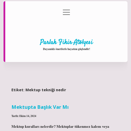
menüyü
Anasayfa
Gizlilik Politikası
Yasal Uyarı
aç
Hakkımızda
Parlak Fikir Atölyesi
Dayanıklı önerilerle hayatını güçlendir!
Etiket:
Mektup tekniği nedir
Mektupta Başlık Var Mı
Tarih: Ekim 14, 2024
Mektup kuralları nelerdir? Mektuplar tükenmez kalem veya