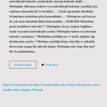
mürekkepli kalemle yazılmalıdır, kurşun kalemle değil. …
Mektuplar tükenmez kalem veya mürekkepli kalemle yazıldığı için
sayfanın arkasında bir iz bırakılır. … Tarih sağ tarafta olmalıdır.
Selamlama mektubun giriş kısmındadır. … Mektup ne çok kısa ne
de çok uzun olmalıdır.Daha fazla makale…•15.08.2023 Mektubun
genel özellikleri nelerdir? * Mektuplar, beyaz çizgisiz kağıtlara
siyah veya mavi mürekkeple yazılır. Mektuplar kalem veya kurşun
kalemle yazılamaz. * Mektubun yazıldığı yer ve tarih, kağıdın sağ
üst köşesine yazılır. * Mektup, yazıldığı kişiye olan ilgi ve yakınlık
derecesine uygun bir adresle başlar. Mektupta satır başı olur mu?
Bir iş mektubunda…
Mektupta
Devamını okuyun
Yorum Bırak
Başlık
Var
Mı
https://isimyakala.com
https://emlakmatik.com.tr
https://dengerulo.com.tr
knight online
nttgame
Sitemap