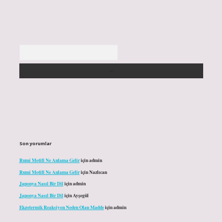
Arama
Son yorumlar
Rumi Motifi Ne Anlama Gelir
için
admin
Rumi Motifi Ne Anlama Gelir
için
Nazlıcan
Japonya Nasıl Bir Dil
için
admin
Japonya Nasıl Bir Dil
için
Ayşegül
Ekzotermik Reaksiyon Neden Olan Madde
için
admin