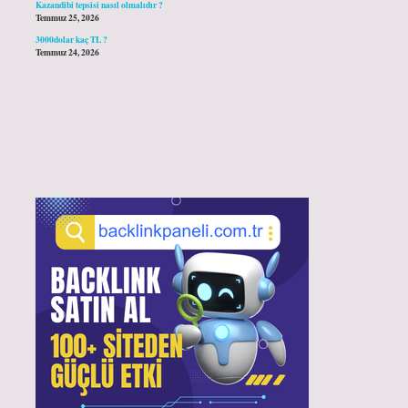
Kazandibi tepsisi nasıl olmalıdır ?
Temmuz 25, 2026
3000dolar kaç TL ?
Temmuz 24, 2026