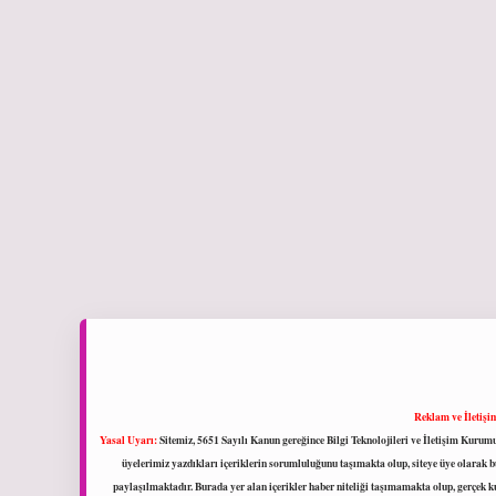
Reklam ve İletişi
Yasal Uyarı:
Sitemiz, 5651 Sayılı Kanun gereğince Bilgi Teknolojileri ve İletişim Kuru
üyelerimiz yazdıkları içeriklerin sorumluluğunu taşımakta olup, siteye üye olarak bu
paylaşılmaktadır. Burada yer alan içerikler haber niteliği taşımamakta olup, gerçek 