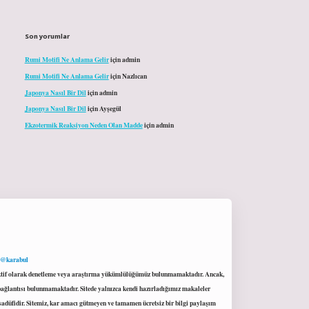
Son yorumlar
Rumi Motifi Ne Anlama Gelir
için
admin
Rumi Motifi Ne Anlama Gelir
için
Nazlıcan
Japonya Nasıl Bir Dil
için
admin
Japonya Nasıl Bir Dil
için
Ayşegül
Ekzotermik Reaksiyon Neden Olan Madde
için
admin
 @karabul
proaktif olarak denetleme veya araştırma yükümlülüğümüz bulunmamaktadır. Ancak,
r bağlantısı bulunmamaktadır. Sitede yalnızca kendi hazırladığımız makaleler
sadüfidir. Sitemiz, kar amacı gütmeyen ve tamamen ücretsiz bir bilgi paylaşım