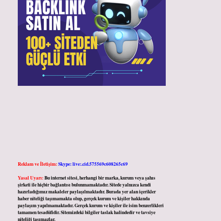
Reklam ve İletişim:
Skype: live:.cid.575569c608265c69
Yasal Uyarı:
Bu internet sitesi, herhangi bir marka, kurum veya şahıs
şirketi ile hiçbir bağlantısı bulunmamaktadır. Sitede yalnızca kendi
hazırladığımız makaleler paylaşılmaktadır. Burada yer alan içerikler
haber niteliği taşımamakta olup, gerçek kurum ve kişiler hakkında
paylaşım yapılmamaktadır. Gerçek kurum ve kişiler ile isim benzerlikleri
tamamen tesadüfidir. Sitemizdeki bilgiler taslak halindedir ve tavsiye
niteliği taşımazlar.