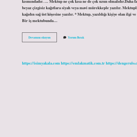
kısmındadır. … Mektup ne çok kısa ne de çok uzun olmalıdır.Daha f
beyaz çizgisiz kağıtlara siyah veya mavi mürekkeple yazılır. Mektup
kağıdın sağ üst köşesine yazılır. * Mektup, yazıldığı kişiye olan ilgi 
Bir iş mektubunda…
Mektupta
Devamını okuyun
Yorum Bırak
Başlık
Var
Mı
https://isimyakala.com
https://emlakmatik.com.tr
https://dengerulo.