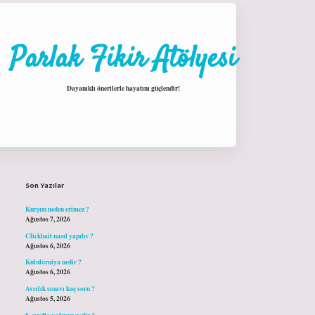
Parlak Fikir Atölyesi
Dayanıklı önerilerle hayatını güçlendir!
Sidebar
hiltonbet giriş
Son Yazılar
Kurşun neden erimez ?
Ağustos 7, 2026
Clickbait nasıl yapılır ?
Ağustos 6, 2026
Kuluforniya nedir ?
Ağustos 6, 2026
Avcılık sınavı kaç soru ?
Ağustos 5, 2026
8. sınıfta yağmur nedir ?