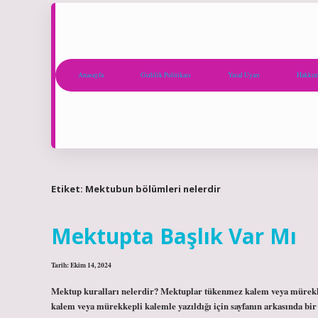
Anasayfa
Gizlilik Politikası
Yasal Uyarı
Hakkım
Etiket:
Mektubun bölümleri nelerdir
Mektupta Başlık Var Mı
Tarih: Ekim 14, 2024
Mektup kuralları nelerdir? Mektuplar tükenmez kalem veya mürekk
kalem veya mürekkepli kalemle yazıldığı için sayfanın arkasında bir 