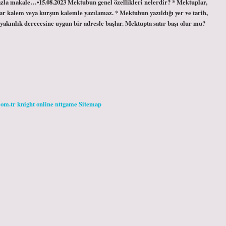
azla makale…•15.08.2023 Mektubun genel özellikleri nelerdir? * Mektuplar,
lar kalem veya kurşun kalemle yazılamaz. * Mektubun yazıldığı yer ve tarih,
ve yakınlık derecesine uygun bir adresle başlar. Mektupta satır başı olur mu?
com.tr
knight online
nttgame
Sitemap