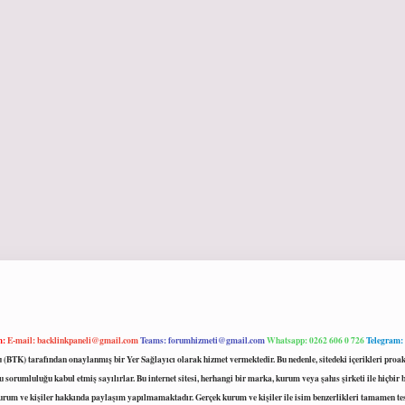
m:
E-mail:
backlinkpaneli@gmail.com
Teams:
forumhizmeti@gmail.com
Whatsapp: 0262 606 0 726
Telegram:
mu (BTK) tarafından onaylanmış bir Yer Sağlayıcı olarak hizmet vermektedir. Bu nedenle, sitedeki içerikleri 
 sorumluluğu kabul etmiş sayılırlar. Bu internet sitesi, herhangi bir marka, kurum veya şahıs şirketi ile hiçbi
kurum ve kişiler hakkında paylaşım yapılmamaktadır. Gerçek kurum ve kişiler ile isim benzerlikleri tamamen te