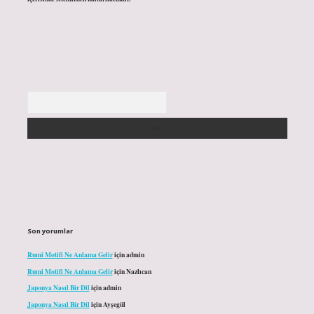
Arama
Son yorumlar
Rumi Motifi Ne Anlama Gelir
için
admin
Rumi Motifi Ne Anlama Gelir
için
Nazlıcan
Japonya Nasıl Bir Dil
için
admin
Japonya Nasıl Bir Dil
için
Ayşegül