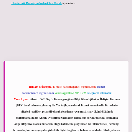
Ekzotermik Reaksiyon Neden Olan Madde
için
admin
hiltonbet giriş
Reklam ve İletişim:
E-mail:
backlinkpaneli@gmail.com
Teams:
forumhizmeti@gmail.com
Whatsapp: 0262 606 0 726
Telegram: @karabul
Yasal Uyarı:
Sitemiz, 5651 Sayılı Kanun gereğince Bilgi Teknolojileri ve İletişim Kurumu
(BTK) tarafından onaylanmış bir Yer Sağlayıcı olarak hizmet vermektedir. Bu nedenle,
sitedeki içerikleri proaktif olarak denetleme veya araştırma yükümlülüğümüz
bulunmamaktadır. Ancak, üyelerimiz yazdıkları içeriklerin sorumluluğunu taşımakta
olup, siteye üye olarak bu sorumluluğu kabul etmiş sayılırlar. Bu internet sitesi, herhangi
bir marka, kurum veya şahıs şirketi ile hiçbir bağlantısı bulunmamaktadır. Sitede yalnızca