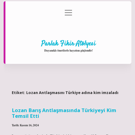
menüyü
Anasayfa
Gizlilik Politikası
Yasal Uyarı
aç
Hakkımızda
Parlak Fikir Atölyesi
Dayanıklı önerilerle hayatını güçlendir!
Etiket:
Lozan Antlaşmasını Türkiye adına kim imzaladı
Lozan Barış Antlaşmasında Türkiyeyi Kim
Temsil Etti
Tarih: Kasım 16, 2024