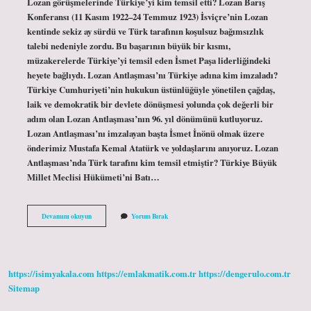
Lozan görüşmelerinde Türkiye’yi kim temsil etti? Lozan Barış
Konferansı (11 Kasım 1922–24 Temmuz 1923) İsviçre’nin Lozan
kentinde sekiz ay sürdü ve Türk tarafının koşulsuz bağımsızlık
talebi nedeniyle zordu. Bu başarının büyük bir kısmı,
müzakerelerde Türkiye’yi temsil eden İsmet Paşa liderliğindeki
heyete bağlıydı. Lozan Antlaşması’nı Türkiye adına kim imzaladı?
Türkiye Cumhuriyeti’nin hukukun üstünlüğüyle yönetilen çağdaş,
laik ve demokratik bir devlete dönüşmesi yolunda çok değerli bir
adım olan Lozan Antlaşması’nın 96. yıl dönümünü kutluyoruz.
Lozan Antlaşması’nı imzalayan başta İsmet İnönü olmak üzere
önderimiz Mustafa Kemal Atatürk ve yoldaşlarını anıyoruz. Lozan
Antlaşması’nda Türk tarafını kim temsil etmiştir? Türkiye Büyük
Millet Meclisi Hükümeti’ni Batı…
Lozan
Devamını okuyun
Yorum Bırak
Barış
Antlaşmasında
Türkiyeyi
Kim
Temsil
https://isimyakala.com
https://emlakmatik.com.tr
https://dengerulo.com.tr
Etti
Sitemap