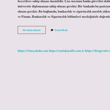
becerilere sahip olması önemlidir. Lise mezunu banko görevlisi ola
üniversite diplomasına sahip olması gerekir. Bir bankada bu pozisyon
olması gerekir. Bu bağlamda, bankacılık ve sigortacılık meslek yük
ve Finans, Bankacılık ve Sigortacılık bölümleri mesleğinizle doğrud
Lise
Devamını okuyun
Yorum Bırak
Mezunu
Bankaci
Olur
Mu
https://isimyakala.com
https://emlakmatik.com.tr
https://dengerulo.