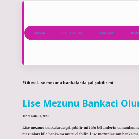
Anasayfa
Gizlilik Politikası
Yasal Uyarı
Hakkım
Etiket:
Lise mezunu bankalarda çalışabilir mi
Lise Mezunu Bankaci Olu
Tarih: Ekim 14, 2024
Lise mezunu bankalarda çalışabilir mi? Bu bölümlerin tamamlanması dö
mezunları bile banka memuru olabilir. Lise mezunlarının banka memur