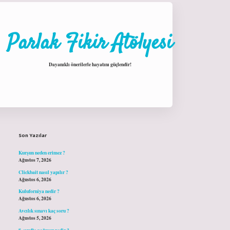
Parlak Fikir Atölyesi
Dayanıklı önerilerle hayatını güçlendir!
Sidebar
Son Yazılar
Kurşun neden erimez ?
Ağustos 7, 2026
Clickbait nasıl yapılır ?
Ağustos 6, 2026
Kuluforniya nedir ?
Ağustos 6, 2026
Avcılık sınavı kaç soru ?
Ağustos 5, 2026
8. sınıfta yağmur nedir ?