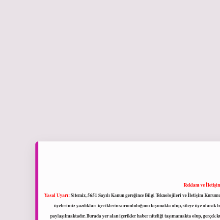
Reklam ve İletişi
Yasal Uyarı:
Sitemiz, 5651 Sayılı Kanun gereğince Bilgi Teknolojileri ve İletişim Kuru
üyelerimiz yazdıkları içeriklerin sorumluluğunu taşımakta olup, siteye üye olarak bu
paylaşılmaktadır. Burada yer alan içerikler haber niteliği taşımamakta olup, gerçek 