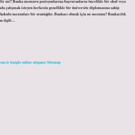
bilir mi? Banka memuru pozisyonlarına başvuranların öncelikle bir okul veya
da çalışmak isteyen herkesin genellikle bir üniversite diplomasına sahip
sekokulu mezunları bir avantajdır. Bankacı olmak için ne mezunu? Bankacılık
an ilgili…
com.tr
knight online
nttgame
Sitemap