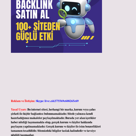
Reklam ve İletişim:
Skype: live:.cid.575569c608265c69
Yasal Uyarı:
Bu internet sitesi, herhangi bir marka, kurum veya şahıs
şirketi ile hiçbir bağlantısı bulunmamaktadır. Sitede yalnızca kendi
hazırladığımız makaleler paylaşılmaktadır. Burada yer alan içerikler
haber niteliği taşımamakta olup, gerçek kurum ve kişiler hakkında
paylaşım yapılmamaktadır. Gerçek kurum ve kişiler ile isim benzerlikleri
tamamen tesadüfidir. Sitemizdeki bilgiler taslak halindedir ve tavsiye
niteliği taşımazlar.