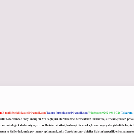
m:
E-mail:
backlinkpaneli@gmail.com
Teams:
forumhizmeti@gmail.com
Whatsapp: 0262 606 0 726
Telegram:
mu (BTK) tarafından onaylanmış bir Yer Sağlayıcı olarak hizmet vermektedir. Bu nedenle, sitedeki içerikleri 
 sorumluluğu kabul etmiş sayılırlar. Bu internet sitesi, herhangi bir marka, kurum veya şahıs şirketi ile hiçbi
kurum ve kişiler hakkında paylaşım yapılmamaktadır. Gerçek kurum ve kişiler ile isim benzerlikleri tamamen te