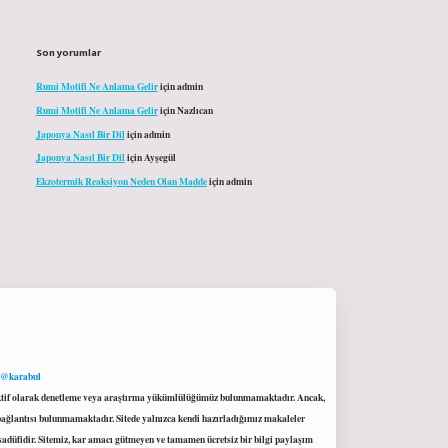
Son yorumlar
Rumi Motifi Ne Anlama Gelir
için
admin
Rumi Motifi Ne Anlama Gelir
için
Nazlıcan
Japonya Nasıl Bir Dil
için
admin
Japonya Nasıl Bir Dil
için
Ayşegül
Ekzotermik Reaksiyon Neden Olan Madde
için
admin
 @karabul
proaktif olarak denetleme veya araştırma yükümlülüğümüz bulunmamaktadır. Ancak,
r bağlantısı bulunmamaktadır. Sitede yalnızca kendi hazırladığımız makaleler
sadüfidir. Sitemiz, kar amacı gütmeyen ve tamamen ücretsiz bir bilgi paylaşım