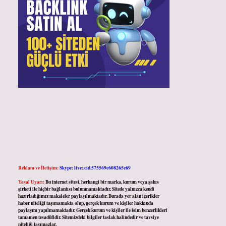
Reklam ve İletişim:
Skype: live:.cid.575569c608265c69
Yasal Uyarı:
Bu internet sitesi, herhangi bir marka, kurum veya şahıs
şirketi ile hiçbir bağlantısı bulunmamaktadır. Sitede yalnızca kendi
hazırladığımız makaleler paylaşılmaktadır. Burada yer alan içerikler
haber niteliği taşımamakta olup, gerçek kurum ve kişiler hakkında
paylaşım yapılmamaktadır. Gerçek kurum ve kişiler ile isim benzerlikleri
tamamen tesadüfidir. Sitemizdeki bilgiler taslak halindedir ve tavsiye
niteliği taşımazlar.