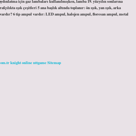
dınlatma için gaz lambaları kullanılmışken, lamba 19. yüzyılın sonlarına
fçılıkta ışık çeşitleri 5 ana başlık altında toplanır: ön ışık, yan ışık, arka
ri vardır? 6 tip ampul vardır: LED ampul, halojen ampul, floresan ampul, metal
com.tr
knight online
nttgame
Sitemap