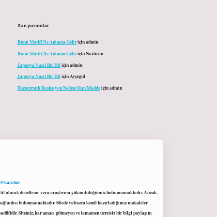
Son yorumlar
Rumi Motifi Ne Anlama Gelir
için
admin
Rumi Motifi Ne Anlama Gelir
için
Nazlıcan
Japonya Nasıl Bir Dil
için
admin
Japonya Nasıl Bir Dil
için
Ayşegül
Ekzotermik Reaksiyon Neden Olan Madde
için
admin
 @karabul
proaktif olarak denetleme veya araştırma yükümlülüğümüz bulunmamaktadır. Ancak,
r bağlantısı bulunmamaktadır. Sitede yalnızca kendi hazırladığımız makaleler
sadüfidir. Sitemiz, kar amacı gütmeyen ve tamamen ücretsiz bir bilgi paylaşım