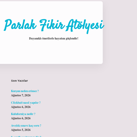
Parlak Fikir Atölyesi
Dayanıklı önerilerle hayatını güçlendir!
Sidebar
hiltonbet giriş
Son Yazılar
Kurşun neden erimez ?
Ağustos 7, 2026
Clickbait nasıl yapılır ?
Ağustos 6, 2026
Kuluforniya nedir ?
Ağustos 6, 2026
Avcılık sınavı kaç soru ?
Ağustos 5, 2026
8. sınıfta yağmur nedir ?