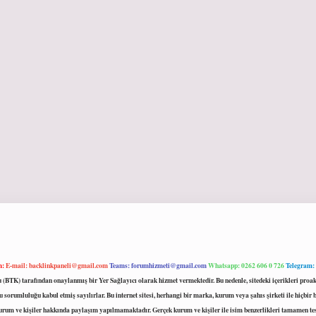
m:
E-mail:
backlinkpaneli@gmail.com
Teams:
forumhizmeti@gmail.com
Whatsapp: 0262 606 0 726
Telegram:
mu (BTK) tarafından onaylanmış bir Yer Sağlayıcı olarak hizmet vermektedir. Bu nedenle, sitedeki içerikleri 
 sorumluluğu kabul etmiş sayılırlar. Bu internet sitesi, herhangi bir marka, kurum veya şahıs şirketi ile hiçbi
kurum ve kişiler hakkında paylaşım yapılmamaktadır. Gerçek kurum ve kişiler ile isim benzerlikleri tamamen te