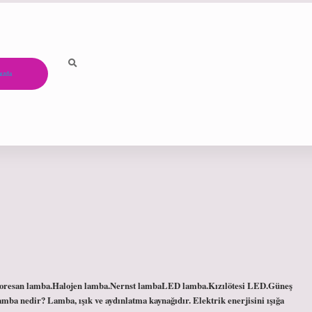
ızda
floresan lamba.Halojen lamba.Nernst lambaLED lamba.Kızılötesi LED.Güneş
a nedir? Lamba, ışık ve aydınlatma kaynağıdır. Elektrik enerjisini ışığa