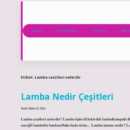
Anasayfa
Gizlilik Politikası
Yasal Uyarı
Hakkım
Etiket:
Lamba cesitleri nelerdir
Lamba Nedir Çeşitleri
Tarih: Ekim 15, 2024
Lamba çeşitleri nelerdir? Lamba tipleriElektrikli lambaKompakt 
enerjili lambaSis lambasıDaha fazla ürün… Lamba tanımı nedir? Lamb