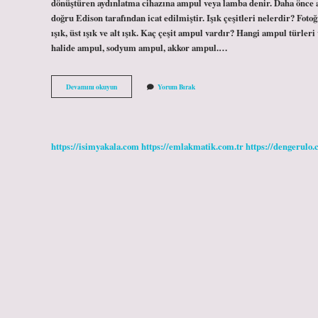
dönüştüren aydınlatma cihazına ampul veya lamba denir. Daha önce ay
doğru Edison tarafından icat edilmiştir. Işık çeşitleri nelerdir? Fotoğra
ışık, üst ışık ve alt ışık. Kaç çeşit ampul vardır? Hangi ampul türle
halide ampul, sodyum ampul, akkor ampul.…
Lamba
Devamını okuyun
Yorum Bırak
Nedir
Çeşitleri
https://isimyakala.com
https://emlakmatik.com.tr
https://dengerulo.