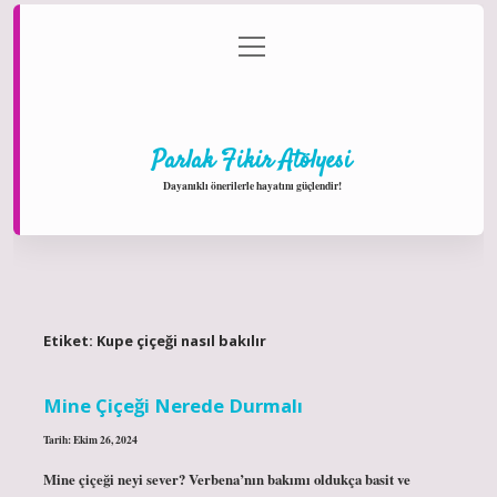
menüyü
Anasayfa
Gizlilik Politikası
Yasal Uyarı
aç
Hakkımızda
Parlak Fikir Atölyesi
Dayanıklı önerilerle hayatını güçlendir!
Etiket:
Kupe çiçeği nasıl bakılır
Mine Çiçeği Nerede Durmalı
Tarih: Ekim 26, 2024
Mine çiçeği neyi sever? Verbena’nın bakımı oldukça basit ve