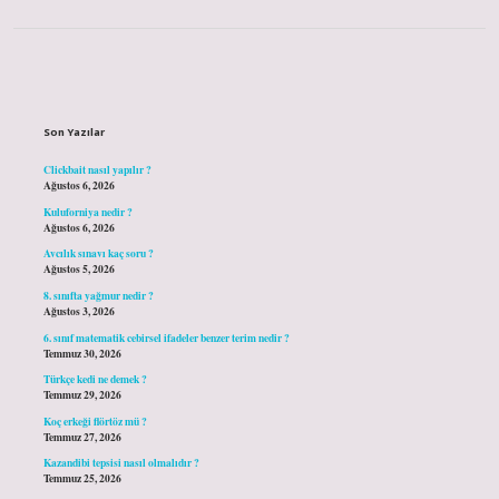
Sidebar
Son Yazılar
Clickbait nasıl yapılır ?
Ağustos 6, 2026
Kuluforniya nedir ?
Ağustos 6, 2026
Avcılık sınavı kaç soru ?
Ağustos 5, 2026
8. sınıfta yağmur nedir ?
Ağustos 3, 2026
6. sınıf matematik cebirsel ifadeler benzer terim nedir ?
Temmuz 30, 2026
Türkçe kedi ne demek ?
Temmuz 29, 2026
Koç erkeği flörtöz mü ?
Temmuz 27, 2026
Kazandibi tepsisi nasıl olmalıdır ?
Temmuz 25, 2026