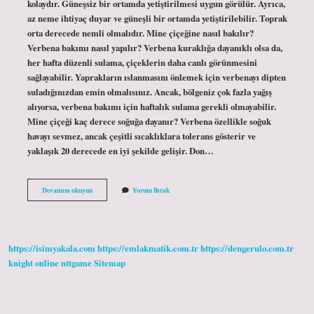
kolaydır. Güneşsiz bir ortamda yetiştirilmesi uygun görülür. Ayrıca,
az neme ihtiyaç duyar ve güneşli bir ortamda yetiştirilebilir. Toprak
orta derecede nemli olmalıdır. Mine çiçeğine nasıl bakılır?
Verbena bakımı nasıl yapılır? Verbena kuraklığa dayanıklı olsa da,
her hafta düzenli sulama, çiçeklerin daha canlı görünmesini
sağlayabilir. Yaprakların ıslanmasını önlemek için verbenayı dipten
suladığınızdan emin olmalısınız. Ancak, bölgeniz çok fazla yağış
alıyorsa, verbena bakımı için haftalık sulama gerekli olmayabilir.
Mine çiçeği kaç derece soğuğa dayanır? Verbena özellikle soğuk
havayı sevmez, ancak çeşitli sıcaklıklara tolerans gösterir ve
yaklaşık 20 derecede en iyi şekilde gelişir. Don…
Mine
Devamını okuyun
Yorum Bırak
Çiçeği
Nerede
Durmalı
https://isimyakala.com
https://emlakmatik.com.tr
https://dengerulo.com.tr
knight online
nttgame
Sitemap