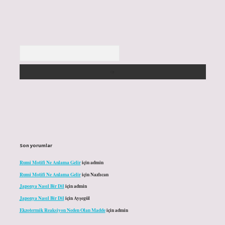
Arama
Son yorumlar
Rumi Motifi Ne Anlama Gelir
için
admin
Rumi Motifi Ne Anlama Gelir
için
Nazlıcan
Japonya Nasıl Bir Dil
için
admin
Japonya Nasıl Bir Dil
için
Ayşegül
Ekzotermik Reaksiyon Neden Olan Madde
için
admin