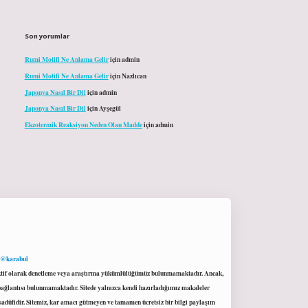
Son yorumlar
Rumi Motifi Ne Anlama Gelir
için
admin
Rumi Motifi Ne Anlama Gelir
için
Nazlıcan
Japonya Nasıl Bir Dil
için
admin
Japonya Nasıl Bir Dil
için
Ayşegül
Ekzotermik Reaksiyon Neden Olan Madde
için
admin
 @karabul
proaktif olarak denetleme veya araştırma yükümlülüğümüz bulunmamaktadır. Ancak,
r bağlantısı bulunmamaktadır. Sitede yalnızca kendi hazırladığımız makaleler
sadüfidir. Sitemiz, kar amacı gütmeyen ve tamamen ücretsiz bir bilgi paylaşım