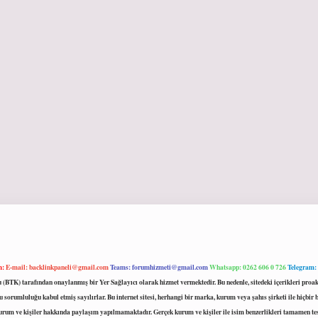
m:
E-mail:
backlinkpaneli@gmail.com
Teams:
forumhizmeti@gmail.com
Whatsapp: 0262 606 0 726
Telegram:
mu (BTK) tarafından onaylanmış bir Yer Sağlayıcı olarak hizmet vermektedir. Bu nedenle, sitedeki içerikleri 
 sorumluluğu kabul etmiş sayılırlar. Bu internet sitesi, herhangi bir marka, kurum veya şahıs şirketi ile hiçbi
kurum ve kişiler hakkında paylaşım yapılmamaktadır. Gerçek kurum ve kişiler ile isim benzerlikleri tamamen te