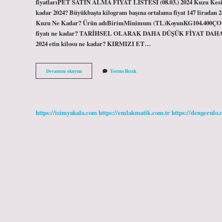
fiyatlarıPET SATIN ALMA FİYAT LİSTESİ (08.03.) 2024 Kuzu Kesim Fi
kadar 2024? Büyükbaşta kilogram başına ortalama fiyat 147 liradan 24
Kuzu Ne Kadar? Ürün adıBirimMinimum (TL)KoyunKG104.40
fiyatı ne kadar? TARİHSEL OLARAK DAHA DÜŞÜK FİYAT DAHA YÜ
2024 etin kilosu ne kadar? KIRMIZI ET…
Canlı
Devamını okuyun
Yorum Bırak
Kuzu
Baskül
Fiyatları
Ne
Kadar
https://isimyakala.com
https://emlakmatik.com.tr
https://dengerulo.