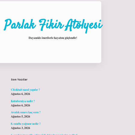
Parlak Fikir Atölyesi
Dayanıklı önerilerle hayatını güçlendir!
Sidebar
hiltonbet giriş
Son Yazılar
Clickbait nasıl yapılır ?
Ağustos 6, 2026
Kuluforniya nedir ?
Ağustos 6, 2026
Avcılık sınavı kaç soru ?
Ağustos 5, 2026
8. sınıfta yağmur nedir ?
Ağustos 3, 2026
6. sınıf matematik cebirsel ifadeler benzer terim nedir ?