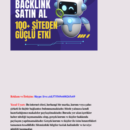
Reklam ve İletişim:
Skype: live:.cid.575569c608265c69
Yasal Uyarı:
Bu internet sitesi, herhangi bir marka, kurum veya şahıs
şirketi ile hiçbir bağlantısı bulunmamaktadır. Sitede yalnızca kendi
hazırladığımız makaleler paylaşılmaktadır. Burada yer alan içerikler
haber niteliği taşımamakta olup, gerçek kurum ve kişiler hakkında
paylaşım yapılmamaktadır. Gerçek kurum ve kişiler ile isim benzerlikleri
tamamen tesadüfidir. Sitemizdeki bilgiler taslak halindedir ve tavsiye
niteliği taşımazlar.