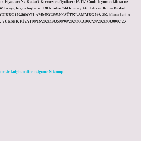
yatları Ne Kadar? Kırmızı et fiyatları (16.11.) Canlı koyunun kilosu ne
8 liraya, küçükbaşta ise 130 liradan 244 liraya çıktı. Edirne Borsa Baskül
0ÇOCUKKG129.800OTLAMMKG235.200SÜTKLAMMKG249. 2024 dana kesim
KSEK FİYAT08/16/20243503508/09/202430031007/24/202430030007/23
com.tr
knight online
nttgame
Sitemap