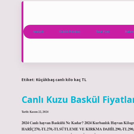
Anasayfa
Gizlilik Politikası
Yasal Uyarı
Hakkım
Etiket:
Küçükbaş canlı kilo kaç TL
Canlı Kuzu Baskül Fiyatla
Tarih: Kasım 22, 2024
2024 Canlı hayvan Baskülü Ne Kadar? 2024 Kurbanlık Hayvan 
HARİÇ270,-TL270,-TLSÜTLEME VE KIRKMA DAHİL290,-TL290,-TL8 M