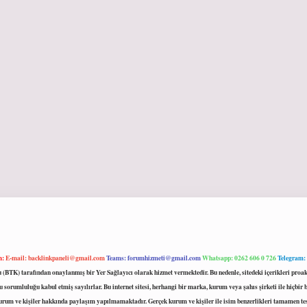
m:
E-mail:
backlinkpaneli@gmail.com
Teams:
forumhizmeti@gmail.com
Whatsapp: 0262 606 0 726
Telegram:
mu (BTK) tarafından onaylanmış bir Yer Sağlayıcı olarak hizmet vermektedir. Bu nedenle, sitedeki içerikleri 
 sorumluluğu kabul etmiş sayılırlar. Bu internet sitesi, herhangi bir marka, kurum veya şahıs şirketi ile hiçbi
kurum ve kişiler hakkında paylaşım yapılmamaktadır. Gerçek kurum ve kişiler ile isim benzerlikleri tamamen te