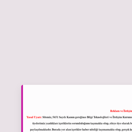
Reklam ve İletişi
Yasal Uyarı:
Sitemiz, 5651 Sayılı Kanun gereğince Bilgi Teknolojileri ve İletişim Kuru
üyelerimiz yazdıkları içeriklerin sorumluluğunu taşımakta olup, siteye üye olarak bu
paylaşılmaktadır. Burada yer alan içerikler haber niteliği taşımamakta olup, gerçek 