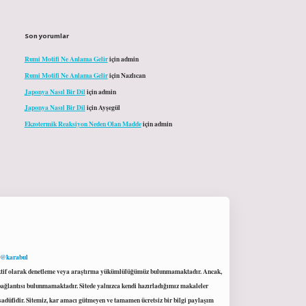
Son yorumlar
Rumi Motifi Ne Anlama Gelir
için
admin
Rumi Motifi Ne Anlama Gelir
için
Nazlıcan
Japonya Nasıl Bir Dil
için
admin
Japonya Nasıl Bir Dil
için
Ayşegül
Ekzotermik Reaksiyon Neden Olan Madde
için
admin
 @karabul
proaktif olarak denetleme veya araştırma yükümlülüğümüz bulunmamaktadır. Ancak,
r bağlantısı bulunmamaktadır. Sitede yalnızca kendi hazırladığımız makaleler
sadüfidir. Sitemiz, kar amacı gütmeyen ve tamamen ücretsiz bir bilgi paylaşım