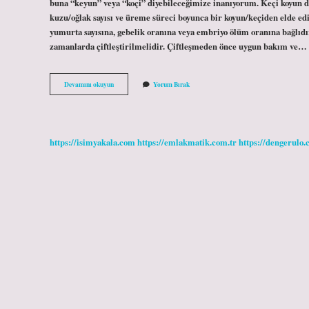
buna “keyun” veya “koçi” diyebileceğimize inanıyorum. Keçi koyun d
kuzu/oğlak sayısı ve üreme süreci boyunca bir koyun/keçiden elde edi
yumurta sayısına, gebelik oranına veya embriyo ölüm oranına bağlıd
zamanlarda çiftleştirilmelidir. Çiftleşmeden önce uygun bakım ve…
Koyun
Devamını okuyun
Yorum Bırak
Ve
Keçi
Çiftleşir
Mi
https://isimyakala.com
https://emlakmatik.com.tr
https://dengerulo.