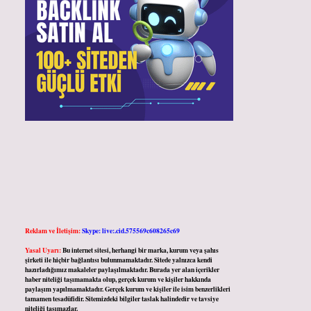
Reklam ve İletişim:
Skype: live:.cid.575569c608265c69
Yasal Uyarı:
Bu internet sitesi, herhangi bir marka, kurum veya şahıs
şirketi ile hiçbir bağlantısı bulunmamaktadır. Sitede yalnızca kendi
hazırladığımız makaleler paylaşılmaktadır. Burada yer alan içerikler
haber niteliği taşımamakta olup, gerçek kurum ve kişiler hakkında
paylaşım yapılmamaktadır. Gerçek kurum ve kişiler ile isim benzerlikleri
tamamen tesadüfidir. Sitemizdeki bilgiler taslak halindedir ve tavsiye
niteliği taşımazlar.