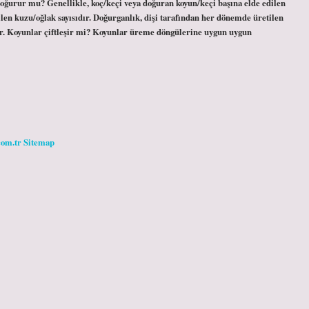
oğurur mu? Genellikle, koç/keçi veya doğuran koyun/keçi başına elde edilen
len kuzu/oğlak sayısıdır. Doğurganlık, dişi tarafından her dönemde üretilen
ır. Koyunlar çiftleşir mi? Koyunlar üreme döngülerine uygun uygun
com.tr
Sitemap