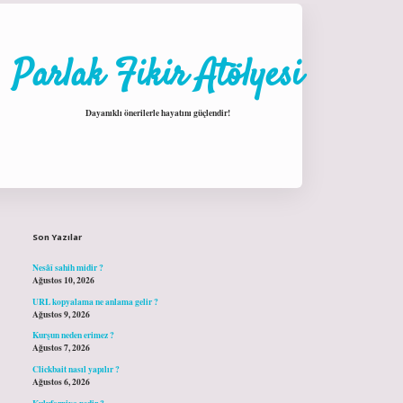
Parlak Fikir Atölyesi
Dayanıklı önerilerle hayatını güçlendir!
Sidebar
hiltonbet giriş
Son Yazılar
Nesâî sahih midir ?
Ağustos 10, 2026
URL kopyalama ne anlama gelir ?
Ağustos 9, 2026
Kurşun neden erimez ?
Ağustos 7, 2026
Clickbait nasıl yapılır ?
Ağustos 6, 2026
Kuluforniya nedir ?