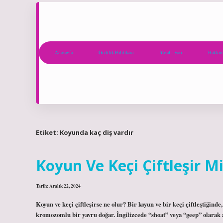
Anasayfa
Gizlilik Politikası
Yasal Uyarı
Hakkım
Etiket:
Koyunda kaç diş vardır
Koyun Ve Keçi Çiftleşir M
Tarih: Aralık 22, 2024
Koyun ve keçi çiftleşirse ne olur? Bir koyun ve bir keçi çiftleştiğinde
kromozomlu bir yavru doğar. İngilizcede “shoat” veya “geep” olarak 