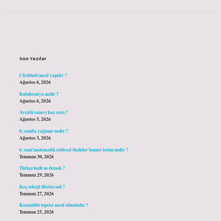
Sidebar
Son Yazılar
Clickbait nasıl yapılır ?
Ağustos 6, 2026
Kuluforniya nedir ?
Ağustos 6, 2026
Avcılık sınavı kaç soru ?
Ağustos 5, 2026
8. sınıfta yağmur nedir ?
Ağustos 3, 2026
6. sınıf matematik cebirsel ifadeler benzer terim nedir ?
Temmuz 30, 2026
Türkçe kedi ne demek ?
Temmuz 29, 2026
Koç erkeği flörtöz mü ?
Temmuz 27, 2026
Kazandibi tepsisi nasıl olmalıdır ?
Temmuz 25, 2026