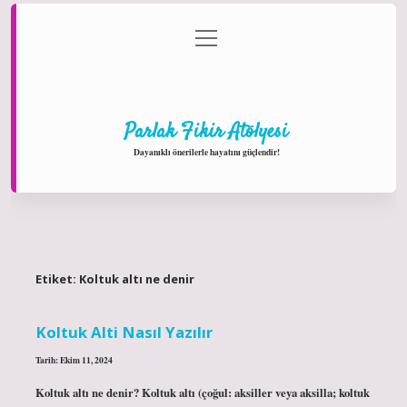
menüyü
Anasayfa
Gizlilik Politikası
Yasal Uyarı
aç
Hakkımızda
Parlak Fikir Atölyesi
Dayanıklı önerilerle hayatını güçlendir!
Etiket:
Koltuk altı ne denir
Koltuk Alti Nasıl Yazılır
Tarih: Ekim 11, 2024
Koltuk altı ne denir? Koltuk altı (çoğul: aksiller veya aksilla; koltuk