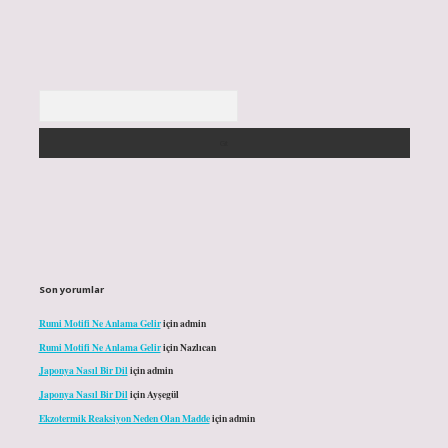
Arama
Son yorumlar
Rumi Motifi Ne Anlama Gelir
için
admin
Rumi Motifi Ne Anlama Gelir
için
Nazlıcan
Japonya Nasıl Bir Dil
için
admin
Japonya Nasıl Bir Dil
için
Ayşegül
Ekzotermik Reaksiyon Neden Olan Madde
için
admin