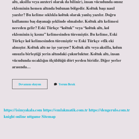
altı, aksilla veya auxteri olarak da bilinir), insan vücudunda omuz
ekleminin hemen altında bulunan bölgedir. Koltuk başı nasıl
yazılır? Bu kelime sıklıkla koltuk olarak yanlış yazılır. Doğru
kullanımı baş dayanağı şeklinde olmalıdır. Koltuk altı kelimesi
nereden gelir? Eski Türkçe “koltuk” veya “koltuk altı, kol
ekleminin iç kısmı” kelimesinden türemiştir. Bu kelime, Eski
Türkçe kol kelimesinden türemiştir ve Eski Türkçe +tIk eki
almıştır. Koltuk altı ne işe yarıyor? Koltuk altı veya aksilla, kolun
omuzla birleştiği yerin altındaki çukurluktur. Koltuk altı, insan
vücudunda sıcaklığın ölçüldüğü dört yerden biridir. Diğer yerler
arasında…
Koltuk
Devamını okuyun
Yorum Bırak
Alti
Nasıl
Yazılır
https://isimyakala.com
https://emlakmatik.com.tr
https://dengerulo.com.tr
knight online
nttgame
Sitemap