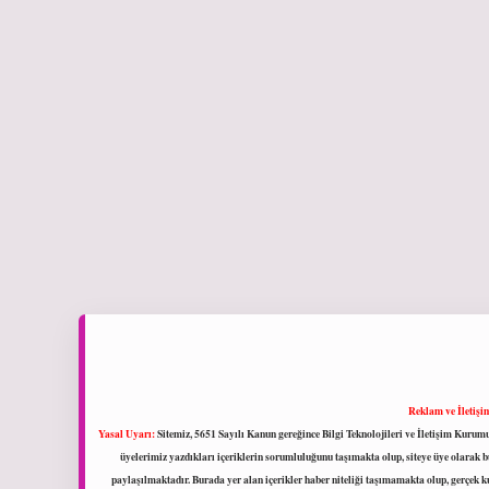
Reklam ve İletişi
Yasal Uyarı:
Sitemiz, 5651 Sayılı Kanun gereğince Bilgi Teknolojileri ve İletişim Kuru
üyelerimiz yazdıkları içeriklerin sorumluluğunu taşımakta olup, siteye üye olarak bu
paylaşılmaktadır. Burada yer alan içerikler haber niteliği taşımamakta olup, gerçek 