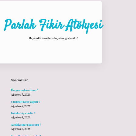
Parlak Fikir Atölyesi
Dayanıklı önerilerle hayatını güçlendir!
Sidebar
hiltonbet giriş
Son Yazılar
Kurşun neden erimez ?
Ağustos 7, 2026
Clickbait nasıl yapılır ?
Ağustos 6, 2026
Kuluforniya nedir ?
Ağustos 6, 2026
Avcılık sınavı kaç soru ?
Ağustos 5, 2026
8. sınıfta yağmur nedir ?