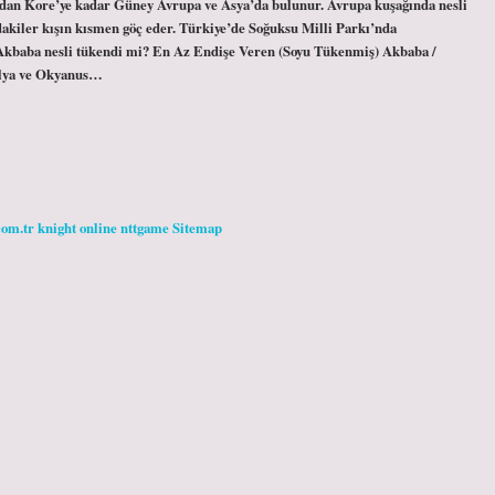
’dan Kore’ye kadar Güney Avrupa ve Asya’da bulunur. Avrupa kuşağında nesli
ındakiler kışın kısmen göç eder. Türkiye’de Soğuksu Milli Parkı’nda
Akbaba nesli tükendi mi? En Az Endişe Veren (Soyu Tükenmiş) Akbaba /
alya ve Okyanus…
com.tr
knight online
nttgame
Sitemap