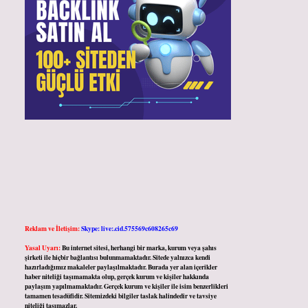
Reklam ve İletişim:
Skype: live:.cid.575569c608265c69
Yasal Uyarı:
Bu internet sitesi, herhangi bir marka, kurum veya şahıs
şirketi ile hiçbir bağlantısı bulunmamaktadır. Sitede yalnızca kendi
hazırladığımız makaleler paylaşılmaktadır. Burada yer alan içerikler
haber niteliği taşımamakta olup, gerçek kurum ve kişiler hakkında
paylaşım yapılmamaktadır. Gerçek kurum ve kişiler ile isim benzerlikleri
tamamen tesadüfidir. Sitemizdeki bilgiler taslak halindedir ve tavsiye
niteliği taşımazlar.