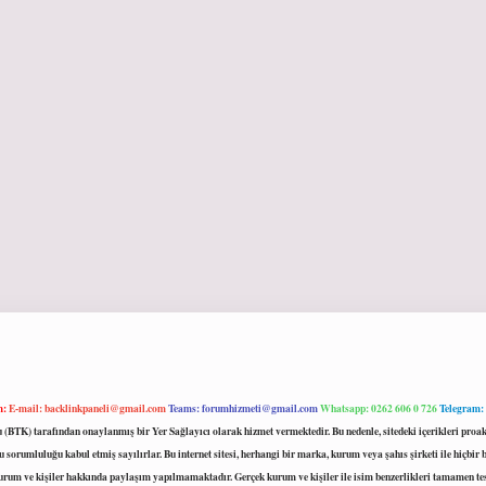
m:
E-mail:
backlinkpaneli@gmail.com
Teams:
forumhizmeti@gmail.com
Whatsapp: 0262 606 0 726
Telegram:
mu (BTK) tarafından onaylanmış bir Yer Sağlayıcı olarak hizmet vermektedir. Bu nedenle, sitedeki içerikleri 
 sorumluluğu kabul etmiş sayılırlar. Bu internet sitesi, herhangi bir marka, kurum veya şahıs şirketi ile hiçbi
kurum ve kişiler hakkında paylaşım yapılmamaktadır. Gerçek kurum ve kişiler ile isim benzerlikleri tamamen te