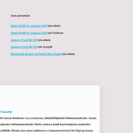
Son yorumlar
Rumi Motifi Ne Anlama Gelir
için
admin
Rumi Motifi Ne Anlama Gelir
için
Nazlıcan
Japonya Nasıl Bir Dil
için
admin
Japonya Nasıl Bir Dil
için
Ayşegül
Ekzotermik Reaksiyon Neden Olan Madde
için
admin
 @karabul
proaktif olarak denetleme veya araştırma yükümlülüğümüz bulunmamaktadır. Ancak,
r bağlantısı bulunmamaktadır. Sitede yalnızca kendi hazırladığımız makaleler
sadüfidir. Sitemiz, kar amacı gütmeyen ve tamamen ücretsiz bir bilgi paylaşım