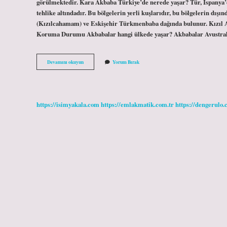
görülmektedir. Kara Akbaba Türkiye’de nerede yaşar? Tür, İspanya
tehlike altındadır. Bu bölgelerin yerli kuşlarıdır, bu bölgelerin dış
(Kızılcahamam) ve Eskişehir Türkmenbaba dağında bulunur. Kızıl 
Koruma Durumu Akbabalar hangi ülkede yaşar? Akbabalar Avustr
Kızıl
Devamını okuyun
Yorum Bırak
Akbaba
Nerede
Yaşar
https://isimyakala.com
https://emlakmatik.com.tr
https://dengerulo.