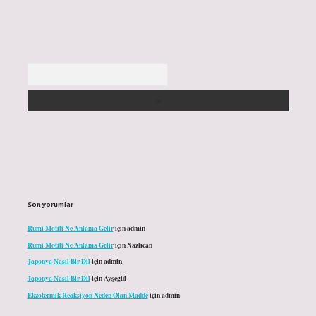
Arama
Son yorumlar
Rumi Motifi Ne Anlama Gelir
için
admin
Rumi Motifi Ne Anlama Gelir
için
Nazlıcan
Japonya Nasıl Bir Dil
için
admin
Japonya Nasıl Bir Dil
için
Ayşegül
Ekzotermik Reaksiyon Neden Olan Madde
için
admin