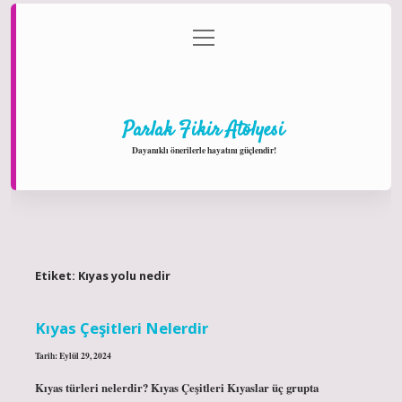
menüyü
Anasayfa
Gizlilik Politikası
Yasal Uyarı
aç
Hakkımızda
Parlak Fikir Atölyesi
Dayanıklı önerilerle hayatını güçlendir!
Etiket:
Kıyas yolu nedir
Kıyas Çeşitleri Nelerdir
Tarih: Eylül 29, 2024
Kıyas türleri nelerdir? Kıyas Çeşitleri Kıyaslar üç grupta