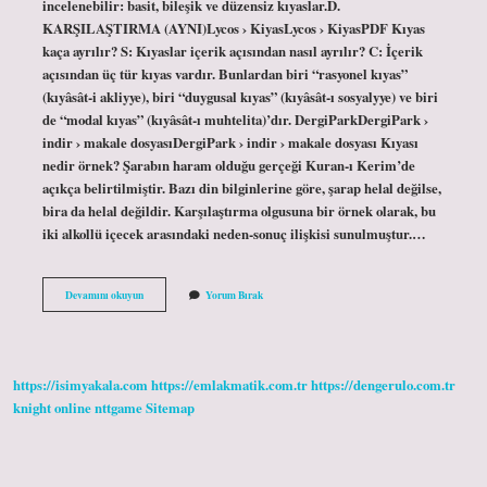
incelenebilir: basit, bileşik ve düzensiz kıyaslar.D.
KARŞILAŞTIRMA (AYNI)Lycos › KiyasLycos › KiyasPDF Kıyas
kaça ayrılır? S: Kıyaslar içerik açısından nasıl ayrılır? C: İçerik
açısından üç tür kıyas vardır. Bunlardan biri “rasyonel kıyas”
(kıyâsât-i akliyye), biri “duygusal kıyas” (kıyâsât-ı sosyalyye) ve biri
de “modal kıyas” (kıyâsât-ı muhtelita)’dır. DergiParkDergiPark ›
indir › makale dosyasıDergiPark › indir › makale dosyası Kıyası
nedir örnek? Şarabın haram olduğu gerçeği Kuran-ı Kerim’de
açıkça belirtilmiştir. Bazı din bilginlerine göre, şarap helal değilse,
bira da helal değildir. Karşılaştırma olgusuna bir örnek olarak, bu
iki alkollü içecek arasındaki neden-sonuç ilişkisi sunulmuştur.…
Kıyas
Devamını okuyun
Yorum Bırak
Çeşitleri
Nelerdir
https://isimyakala.com
https://emlakmatik.com.tr
https://dengerulo.com.tr
knight online
nttgame
Sitemap