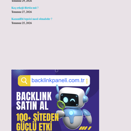
Temmuz 29, 2026
Koç erkeği flörtöz mü ?
Temmuz 27, 2026
Kazandibi tepsisi nasıl olmalıdır ?
Temmuz 25, 2026