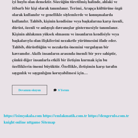
iyi huylu olan demektir. Sözcüğün türetilmiş halinde, ahlaki ve
itibarlı bir kişi olarak tanımlanır. Terimi, Arapça kültürüne özgü
olarak kullanılır ve genellikle söylemlerde ve konuşmalarda
kullanılır. Tahbib, kişinin kendisine veya başkalarına karşı özenli,
dürüst, özenli ve anlayışlı davranışlar göstermesiyle tanımlanır.
Kişinin ahlakının yüksek olmasını ve insanların kendisiyle veya
başkalarıyla olan ilişkilerini nezaketle yürütmesini ifade eder.
Tahbib, dürüstlüğün ve nezaketin önemini vurgulayan bir
kavramdır. Akıllı insanların arasında önemli bir yere sahiptir,
çünkü diğer insanlarla etkili bir iletişim kurmak için bu
özelliklerin önemi büyüktür. Özellikle, iletişimin karşı tarafın
saygınlık ve saygınlığını koruyabilmesi için…
Tahbib
Devamını okuyun
8 Yorum
ne
demek
https://isimyakala.com
https://emlakmatik.com.tr
https://dengerulo.com.tr
knight online
nttgame
Sitemap