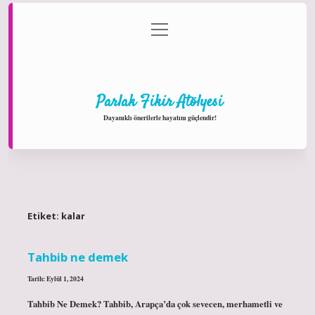
menüyü
Anasayfa
Gizlilik Politikası
Yasal Uyarı
aç
Hakkımızda
Parlak Fikir Atölyesi
Dayanıklı önerilerle hayatını güçlendir!
Etiket:
kalar
Tahbib ne demek
Tarih: Eylül 1, 2024
Tahbib Ne Demek? Tahbib, Arapça’da çok sevecen, merhametli ve