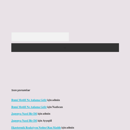
Arama
Son yorumlar
Rumi Motifi Ne Anlama Gelir
için
admin
Rumi Motifi Ne Anlama Gelir
için
Nazlıcan
Japonya Nasıl Bir Dil
için
admin
Japonya Nasıl Bir Dil
için
Ayşegül
Ekzotermik Reaksiyon Neden Olan Madde
için
admin