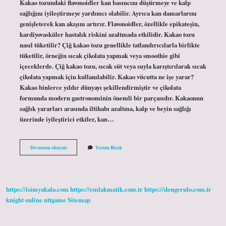
Kakao tozundaki flavonoidler kan basıncını düşürmeye ve kalp
sağlığını iyileştirmeye yardımcı olabilir. Ayrıca kan damarlarını
genişleterek kan akışını artırır. Flavonoidler, özellikle epikateşin,
kardiyovasküler hastalık riskini azaltmada etkilidir. Kakao tozu
nasıl tüketilir? Çiğ kakao tozu genellikle tatlandırıcılarla birlikte
tüketilir, örneğin sıcak çikolata yapmak veya smoothie gibi
içeceklerde. Çiğ kakao tozu, sıcak süt veya suyla karıştırılarak sıcak
çikolata yapmak için kullanılabilir. Kakao vücutta ne işe yarar?
Kakao binlerce yıldır dünyayı şekillendirmiştir ve çikolata
formunda modern gastronominin önemli bir parçasıdır. Kakaonun
sağlık yararları arasında iltihabı azaltma, kalp ve beyin sağlığı
üzerinde iyileştirici etkiler, kan…
Toz
Devamını okuyun
Yorum Bırak
Kakaonun
Faydaları
Nelerdir
https://isimyakala.com
https://emlakmatik.com.tr
https://dengerulo.com.tr
knight online
nttgame
Sitemap