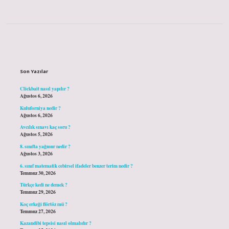
Sidebar
Son Yazılar
Clickbait nasıl yapılır ?
Ağustos 6, 2026
Kuluforniya nedir ?
Ağustos 6, 2026
Avcılık sınavı kaç soru ?
Ağustos 5, 2026
8. sınıfta yağmur nedir ?
Ağustos 3, 2026
6. sınıf matematik cebirsel ifadeler benzer terim nedir ?
Temmuz 30, 2026
Türkçe kedi ne demek ?
Temmuz 29, 2026
Koç erkeği flörtöz mü ?
Temmuz 27, 2026
Kazandibi tepsisi nasıl olmalıdır ?