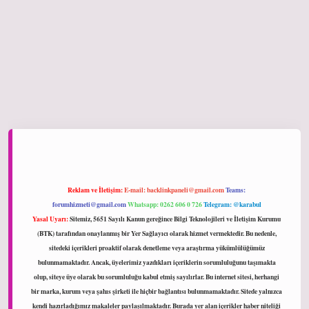
hiltonbet giriş
Reklam ve İletişim:
E-mail:
backlinkpaneli@gmail.com
Teams:
forumhizmeti@gmail.com
Whatsapp: 0262 606 0 726
Telegram: @karabul
Yasal Uyarı:
Sitemiz, 5651 Sayılı Kanun gereğince Bilgi Teknolojileri ve İletişim Kurumu
(BTK) tarafından onaylanmış bir Yer Sağlayıcı olarak hizmet vermektedir. Bu nedenle,
sitedeki içerikleri proaktif olarak denetleme veya araştırma yükümlülüğümüz
bulunmamaktadır. Ancak, üyelerimiz yazdıkları içeriklerin sorumluluğunu taşımakta
olup, siteye üye olarak bu sorumluluğu kabul etmiş sayılırlar. Bu internet sitesi, herhangi
bir marka, kurum veya şahıs şirketi ile hiçbir bağlantısı bulunmamaktadır. Sitede yalnızca
kendi hazırladığımız makaleler paylaşılmaktadır. Burada yer alan içerikler haber niteliği