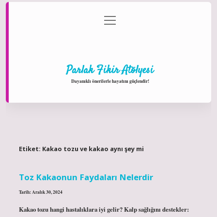
menüyü
Anasayfa
Gizlilik Politikası
Yasal Uyarı
aç
Hakkımızda
Parlak Fikir Atölyesi
Dayanıklı önerilerle hayatını güçlendir!
Etiket:
Kakao tozu ve kakao aynı şey mi
Toz Kakaonun Faydaları Nelerdir
Tarih: Aralık 30, 2024
Kakao tozu hangi hastalıklara iyi gelir? Kalp sağlığını destekler: