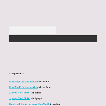
Arama
Son yorumlar
Rumi Motifi Ne Anlama Gelir
için
admin
Rumi Motifi Ne Anlama Gelir
için
Nazlıcan
Japonya Nasıl Bir Dil
için
admin
Japonya Nasıl Bir Dil
için
Ayşegül
Ekzotermik Reaksiyon Neden Olan Madde
için
admin