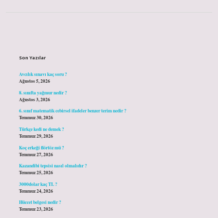
Sidebar
Son Yazılar
Avcılık sınavı kaç soru ?
Ağustos 5, 2026
8. sınıfta yağmur nedir ?
Ağustos 3, 2026
6. sınıf matematik cebirsel ifadeler benzer terim nedir ?
Temmuz 30, 2026
Türkçe kedi ne demek ?
Temmuz 29, 2026
Koç erkeği flörtöz mü ?
Temmuz 27, 2026
Kazandibi tepsisi nasıl olmalıdır ?
Temmuz 25, 2026
3000dolar kaç TL ?
Temmuz 24, 2026
Hüccet belgesi nedir ?
Temmuz 23, 2026