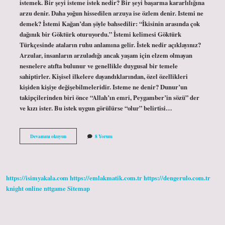
istemek. Bir şeyi isteme istek nedir? Bir şeyi başarma kararlılığına
arzu denir. Daha yoğun hissedilen arzuya ise özlem denir. Istemi ne
demek? İstemi Kağan’dan şöyle bahsedilir: “İkisinin arasında çok
dağınık bir Göktürk oturuyordu.” İstemi kelimesi Göktürk
Türkçesinde ataların ruhu anlamına gelir. İstek nedir açıklayınız?
Arzular, insanların arzuladığı ancak yaşam için elzem olmayan
nesnelere atıfta bulunur ve genellikle duygusal bir temele
sahiptirler. Kişisel ilkelere dayandıklarından, özel özellikleri
kişiden kişiye değişebilmeleridir. Isteme ne denir? Dunur’un
takipçilerinden biri önce “Allah’ın emri, Peygamber’in sözü” der
ve kızı ister. Bu istek uygun görülürse “olur” belirtisi…
İStek
Devamını okuyun
8 Yorum
Isteme
Istem
Nedir
https://isimyakala.com
https://emlakmatik.com.tr
https://dengerulo.com.tr
knight online
nttgame
Sitemap