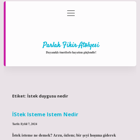
menüyü
Anasayfa
Gizlilik Politikası
Yasal Uyarı
aç
Hakkımızda
Parlak Fikir Atölyesi
Dayanıklı önerilerle hayatını güçlendir!
Etiket:
İstek duygusu nedir
İStek Isteme Istem Nedir
Tarih: Eylül 7, 2024
İstek isteme ne demek? Arzu, özlem; bir şeyi hoşuna giderek