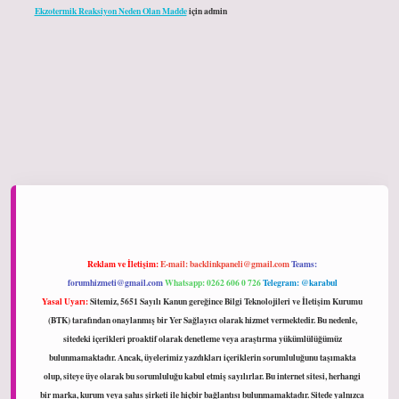
Ekzotermik Reaksiyon Neden Olan Madde
için
admin
ltonbet giriş
Reklam ve İletişim:
E-mail:
backlinkpaneli@gmail.com
Teams:
forumhizmeti@gmail.com
Whatsapp: 0262 606 0 726
Telegram: @karabul
Yasal Uyarı:
Sitemiz, 5651 Sayılı Kanun gereğince Bilgi Teknolojileri ve İletişim Kurumu
(BTK) tarafından onaylanmış bir Yer Sağlayıcı olarak hizmet vermektedir. Bu nedenle,
sitedeki içerikleri proaktif olarak denetleme veya araştırma yükümlülüğümüz
bulunmamaktadır. Ancak, üyelerimiz yazdıkları içeriklerin sorumluluğunu taşımakta
olup, siteye üye olarak bu sorumluluğu kabul etmiş sayılırlar. Bu internet sitesi, herhangi
bir marka, kurum veya şahıs şirketi ile hiçbir bağlantısı bulunmamaktadır. Sitede yalnızca