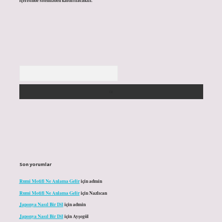
içerisinde sitemizden kaldırılacaktır.
Arama
Son yorumlar
Rumi Motifi Ne Anlama Gelir
için
admin
Rumi Motifi Ne Anlama Gelir
için
Nazlıcan
Japonya Nasıl Bir Dil
için
admin
Japonya Nasıl Bir Dil
için
Ayşegül