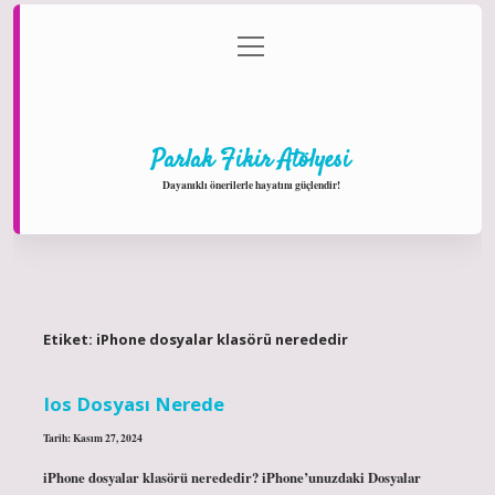
menüyü
Anasayfa
Gizlilik Politikası
Yasal Uyarı
aç
Hakkımızda
Parlak Fikir Atölyesi
Dayanıklı önerilerle hayatını güçlendir!
Etiket:
iPhone dosyalar klasörü nerededir
Ios Dosyası Nerede
Tarih: Kasım 27, 2024
iPhone dosyalar klasörü nerededir? iPhone’unuzdaki Dosyalar