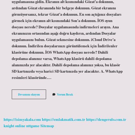
uygulamasına gidin. Ekranın alt kısmındaki Gözat’a dokunun,
ardından Gözat ekranında bir belgeye dokunun. Gözat ekranını
görmüyorsanız, tekrar Gözat’a dokunun. En son açtığınız dosyaları
görmek için ekranın alt kısmındaki Son’a dokunun. İOS oyun
dosyası nerede? Dosyalar uygulamasında indirmeleri arayın. Ana
ekranınızın ortasından aşağı doğru kaydırın, ardından Dosyalar
uygulamasını bulun. Gözat sekmesine dokunun. iCloud Drive’a
dokunun. İndirilen dosyalarınızı görüntülemek için İndirilenler
klasörüne dokunun. İOS WhatsApp dosyası nerede? Dahili
depolama alanınız varsa, WhatsApp klasörü dahili depolama
alanınızda yer alacaktır. Dahili depolama alanınız yoksa, bu klasör
SD kartınızda veya harici SD kartınızda yer alacaktır. A. WhatsApp
resimleri klasöründe.…
Ios
Devamını okuyun
Yorum Bırak
Dosyası
Nerede
https://isimyakala.com
https://emlakmatik.com.tr
https://dengerulo.com.tr
knight online
nttgame
Sitemap