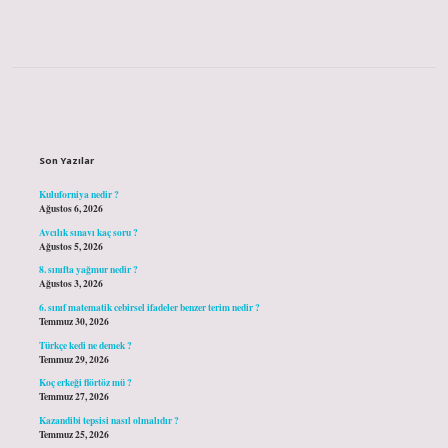
Sidebar
Son Yazılar
Kuluforniya nedir ?
Ağustos 6, 2026
Avcılık sınavı kaç soru ?
Ağustos 5, 2026
8. sınıfta yağmur nedir ?
Ağustos 3, 2026
6. sınıf matematik cebirsel ifadeler benzer terim nedir ?
Temmuz 30, 2026
Türkçe kedi ne demek ?
Temmuz 29, 2026
Koç erkeği flörtöz mü ?
Temmuz 27, 2026
Kazandibi tepsisi nasıl olmalıdır ?
Temmuz 25, 2026