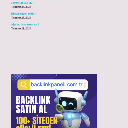
3000dolar kaç TL ?
Temmuz 24, 2026
Hüccet belgesi nedir ?
Temmuz 23, 2026
Alçalan hava ısınır mı ?
Temmuz 21, 2026