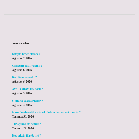
Sidebar
Son Yazılar
Kurşun neden erimez ?
Ağustos 7, 2026
Clickbait nasıl yapılır ?
Ağustos 6, 2026
Kuluforniya nedir ?
Ağustos 6, 2026
Avcılık sınavı kaç soru ?
Ağustos 5, 2026
8. sınıfta yağmur nedir ?
Ağustos 3, 2026
6. sınıf matematik cebirsel ifadeler benzer terim nedir ?
Temmuz 30, 2026
Türkçe kedi ne demek ?
Temmuz 29, 2026
Koç erkeği flörtöz mü ?