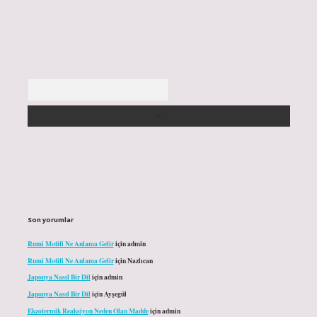
Arama
Son yorumlar
Rumi Motifi Ne Anlama Gelir
için
admin
Rumi Motifi Ne Anlama Gelir
için
Nazlıcan
Japonya Nasıl Bir Dil
için
admin
Japonya Nasıl Bir Dil
için
Ayşegül
Ekzotermik Reaksiyon Neden Olan Madde
için
admin