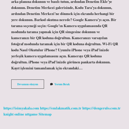
arka planına dokunun ve basılı tutun, ardından Denetim Ekle’ye
dokunun. Denetim Merkezi galerisinde, Kodu Tara’ya dokunun,
ardından Denetim Merkezi’ne dönmek için ekranda herhangi bir
yere dokunun. Barkod okutma nerede? Google Kamera’yı açın. Bir
tarama seçeneği seçin: Google’ın Kamera uygulamasında QR
modunda tarama yapmak için QR simgesine dokunun ve
kameranızı bir QR koduna doğrultun. Kameranızı varsayılan
fotoğraf modunda taramak için bir QR koduna doğrultun. Wi-Fi QR
kodu Nasıl Okutulur iPhone? Uyumlu iPhone veya iPad’inizde
yerleşik kamera uygulamasını açın. Kamerayı QR koduna
doğrultun. iPhone veya iPad’inizde görünen pankarta dokunun.
Kayıt işlemini tamamlamak için ekrandaki…
Iphone
Devamını okuyun
Yorum Bırak
Barkod
Okuyucu
Nerede
https://isimyakala.com
https://emlakmatik.com.tr
https://dengerulo.com.tr
knight online
nttgame
Sitemap