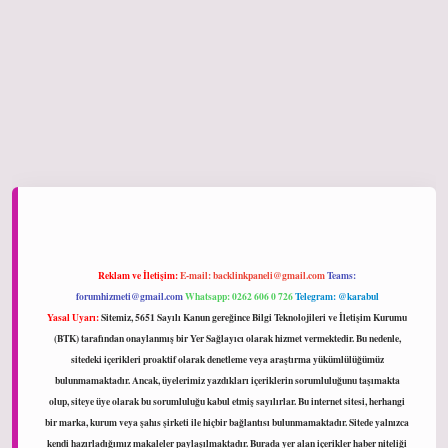
hiltonbet giriş
Reklam ve İletişim:
E-mail:
backlinkpaneli@gmail.com
Teams:
forumhizmeti@gmail.com
Whatsapp: 0262 606 0 726
Telegram: @karabul
Yasal Uyarı:
Sitemiz, 5651 Sayılı Kanun gereğince Bilgi Teknolojileri ve İletişim Kurumu
(BTK) tarafından onaylanmış bir Yer Sağlayıcı olarak hizmet vermektedir. Bu nedenle,
sitedeki içerikleri proaktif olarak denetleme veya araştırma yükümlülüğümüz
bulunmamaktadır. Ancak, üyelerimiz yazdıkları içeriklerin sorumluluğunu taşımakta
olup, siteye üye olarak bu sorumluluğu kabul etmiş sayılırlar. Bu internet sitesi, herhangi
bir marka, kurum veya şahıs şirketi ile hiçbir bağlantısı bulunmamaktadır. Sitede yalnızca
kendi hazırladığımız makaleler paylaşılmaktadır. Burada yer alan içerikler haber niteliği