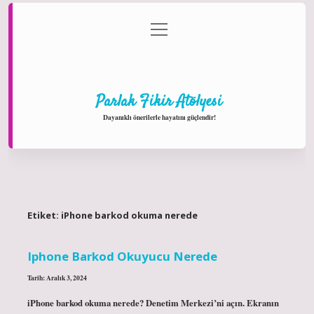
menüyü
Anasayfa
Gizlilik Politikası
Yasal Uyarı
aç
Hakkımızda
Parlak Fikir Atölyesi
Dayanıklı önerilerle hayatını güçlendir!
Etiket:
iPhone barkod okuma nerede
Iphone Barkod Okuyucu Nerede
Tarih: Aralık 3, 2024
iPhone barkod okuma nerede? Denetim Merkezi’ni açın. Ekranın