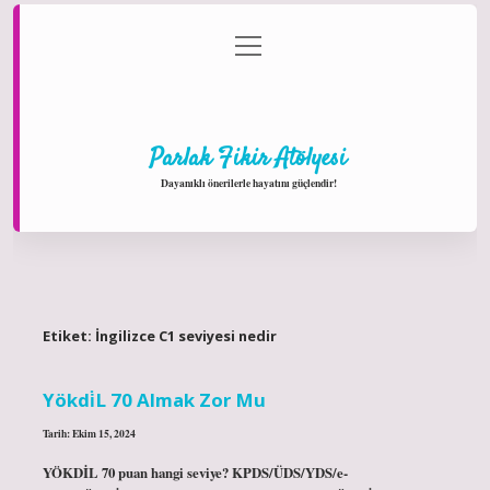
menüyü
Anasayfa
Gizlilik Politikası
Yasal Uyarı
aç
Hakkımızda
Parlak Fikir Atölyesi
Dayanıklı önerilerle hayatını güçlendir!
Etiket:
İngilizce C1 seviyesi nedir
Yökdi̇L 70 Almak Zor Mu
Tarih: Ekim 15, 2024
YÖKDİL 70 puan hangi seviye? KPDS/ÜDS/YDS/e-