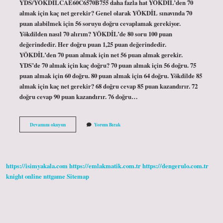
YDS/YÖKDİLCAE60C6570B755 daha fazla hat YÖKDİL’den 70
almak için kaç net gerekir? Genel olarak YÖKDİL sınavında 70
puan alabilmek için 56 soruyu doğru cevaplamak gerekiyor.
Yökdilden nasıl 70 alırım? YÖKDİL’de 80 soru 100 puan
değerindedir. Her doğru puan 1,25 puan değerindedir.
YÖKDİL’den 70 puan almak için net 56 puan almak gerekir.
YDS’de 70 almak için kaç doğru? 70 puan almak için 56 doğru. 75
puan almak için 60 doğru. 80 puan almak için 64 doğru. Yökdilde 85
almak için kaç net gerekir? 68 doğru cevap 85 puan kazandırır. 72
doğru cevap 90 puan kazandırır. 76 doğru…
Yökdi̇L
Devamını okuyun
Yorum Bırak
70
Almak
Zor
Mu
https://isimyakala.com
https://emlakmatik.com.tr
https://dengerulo.com.tr
knight online
nttgame
Sitemap