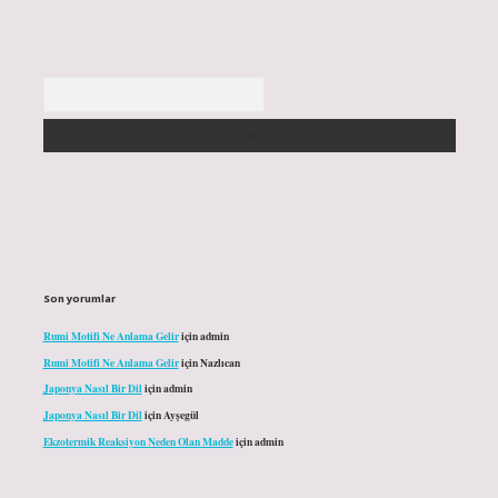
Arama
Son yorumlar
Rumi Motifi Ne Anlama Gelir
için
admin
Rumi Motifi Ne Anlama Gelir
için
Nazlıcan
Japonya Nasıl Bir Dil
için
admin
Japonya Nasıl Bir Dil
için
Ayşegül
Ekzotermik Reaksiyon Neden Olan Madde
için
admin