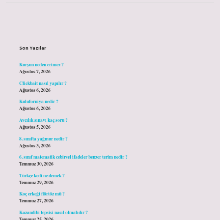
Sidebar
Son Yazılar
Kurşun neden erimez ?
Ağustos 7, 2026
Clickbait nasıl yapılır ?
Ağustos 6, 2026
Kuluforniya nedir ?
Ağustos 6, 2026
Avcılık sınavı kaç soru ?
Ağustos 5, 2026
8. sınıfta yağmur nedir ?
Ağustos 3, 2026
6. sınıf matematik cebirsel ifadeler benzer terim nedir ?
Temmuz 30, 2026
Türkçe kedi ne demek ?
Temmuz 29, 2026
Koç erkeği flörtöz mü ?
Temmuz 27, 2026
Kazandibi tepsisi nasıl olmalıdır ?
Temmuz 25, 2026