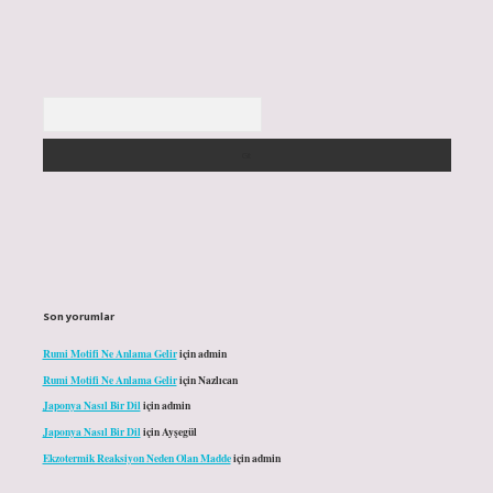
Arama
Son yorumlar
Rumi Motifi Ne Anlama Gelir
için
admin
Rumi Motifi Ne Anlama Gelir
için
Nazlıcan
Japonya Nasıl Bir Dil
için
admin
Japonya Nasıl Bir Dil
için
Ayşegül
Ekzotermik Reaksiyon Neden Olan Madde
için
admin