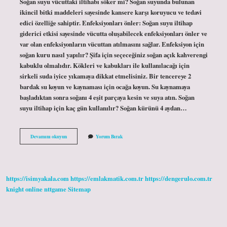
Soğan suyu vücuttaki iltihabı söker mi? Soğan suyunda bulunan
ikincil bitki maddeleri sayesinde kansere karşı koruyucu ve tedavi
edici özelliğe sahiptir. Enfeksiyonları önler: Soğan suyu iltihap
giderici etkisi sayesinde vücutta oluşabilecek enfeksiyonları önler ve
var olan enfeksiyonların vücuttan atılmasını sağlar. Enfeksiyon için
soğan kuru nasıl yapılır? Şifa için seçeceğiniz soğan açık kahverengi
kabuklu olmalıdır. Kökleri ve kabukları ile kullanılacağı için
sirkeli suda iyice yıkamaya dikkat etmelisiniz. Bir tencereye 2
bardak su koyun ve kaynaması için ocağa koyun. Su kaynamaya
başladıktan sonra soğanı 4 eşit parçaya kesin ve suya atın. Soğan
suyu iltihap için kaç gün kullanılır? Soğan kürünü 4 aydan…
Vücuttaki
Devamını okuyun
Yorum Bırak
Iltihap
Için
Soğan
Kürü
Nasıl
https://isimyakala.com
https://emlakmatik.com.tr
https://dengerulo.com.tr
Yapılır
knight online
nttgame
Sitemap