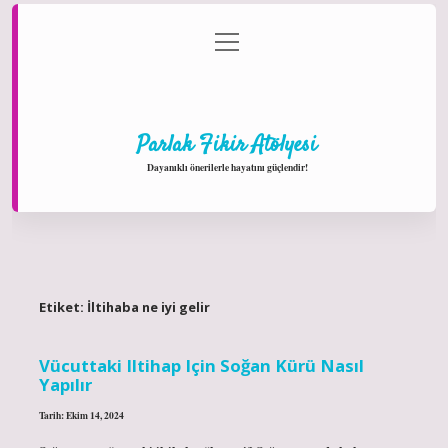
menüyü
Anasayfa
Gizlilik Politikası
Yasal Uyarı
aç
Hakkımızda
Parlak Fikir Atölyesi
Dayanıklı önerilerle hayatını güçlendir!
Etiket:
İltihaba ne iyi gelir
Vücuttaki Iltihap Için Soğan Kürü Nasıl
Yapılır
Tarih: Ekim 14, 2024