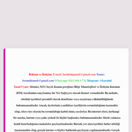
hiltonbet giriş
Reklam ve İletişim:
E-mail:
backlinkpaneli@gmail.com
Teams:
forumhizmeti@gmail.com
Whatsapp: 0262 606 0 726
Telegram: @karabul
Yasal Uyarı:
Sitemiz, 5651 Sayılı Kanun gereğince Bilgi Teknolojileri ve İletişim Kurumu
(BTK) tarafından onaylanmış bir Yer Sağlayıcı olarak hizmet vermektedir. Bu nedenle,
sitedeki içerikleri proaktif olarak denetleme veya araştırma yükümlülüğümüz
bulunmamaktadır. Ancak, üyelerimiz yazdıkları içeriklerin sorumluluğunu taşımakta
olup, siteye üye olarak bu sorumluluğu kabul etmiş sayılırlar. Bu internet sitesi, herhangi
bir marka, kurum veya şahıs şirketi ile hiçbir bağlantısı bulunmamaktadır. Sitede yalnızca
kendi hazırladığımız makaleler paylaşılmaktadır. Burada yer alan içerikler haber niteliği
taşımamakta olup, gerçek kurum ve kişiler hakkında paylaşım yapılmamaktadır. Gerçek