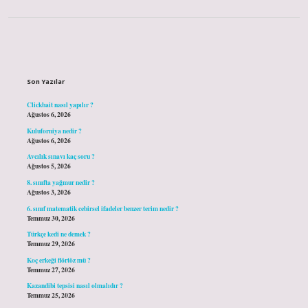
Sidebar
Son Yazılar
Clickbait nasıl yapılır ?
Ağustos 6, 2026
Kuluforniya nedir ?
Ağustos 6, 2026
Avcılık sınavı kaç soru ?
Ağustos 5, 2026
8. sınıfta yağmur nedir ?
Ağustos 3, 2026
6. sınıf matematik cebirsel ifadeler benzer terim nedir ?
Temmuz 30, 2026
Türkçe kedi ne demek ?
Temmuz 29, 2026
Koç erkeği flörtöz mü ?
Temmuz 27, 2026
Kazandibi tepsisi nasıl olmalıdır ?
Temmuz 25, 2026