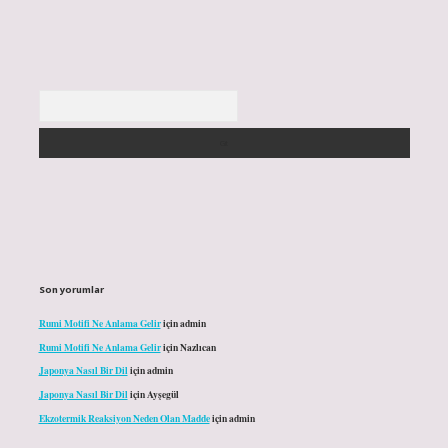
Arama
Son yorumlar
Rumi Motifi Ne Anlama Gelir
için
admin
Rumi Motifi Ne Anlama Gelir
için
Nazlıcan
Japonya Nasıl Bir Dil
için
admin
Japonya Nasıl Bir Dil
için
Ayşegül
Ekzotermik Reaksiyon Neden Olan Madde
için
admin