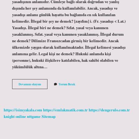
yasadışının anlamıdır. Cümleye bağlı olarak doğrudan ve yanlış
dışında her şey anlamında da kullanılabilir. Ancak, yasadışı ve
yasadışı anlamı günlük hayatta bu bağlamda en sık kullanılan
kelimedir. İllegal bir şey ne demek? [zayıfım] i. (Fr. yasadışı < Lat.)
Yasadışı. İllegal biri ne demek? Sıfat. yasal veya kanunen
yasaklanmış. Sıfat. yasal veya kanunen yasaklanmış. İllegal durum
ne demek? Dilimize Fransızcadan girmiş bir kelimedir. Ancak
ülkemizde yaygın olarak kullanılmaktadır. İllegal kelimesi yasadışı
anlamına gelir. Legal kişi ne demek? Hukuki anlamda kişi
(personne), hukuki ilişkilere katılabilen, hak sahibi olabilen ve
yükümlülük altına…
Legal
Devamını okuyun
Yorum Bırak
Ve
Illegal
Nedir
https://isimyakala.com
https://emlakmatik.com.tr
https://dengerulo.com.tr
knight online
nttgame
Sitemap