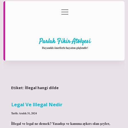
menüyü
Anasayfa
Gizlilik Politikası
Yasal Uyarı
aç
Hakkımızda
Parlak Fikir Atölyesi
Dayanıklı önerilerle hayatını güçlendir!
Etiket:
İllegal hangi dilde
Legal Ve Illegal Nedir
Tarih: Aralık 31, 2024
İllegal ve legal ne demek? Yasadışı ve kanuna aykırı olan şeyler,