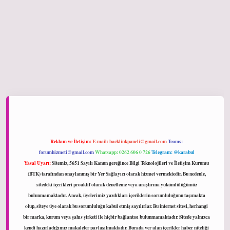
iltonbet giriş
Reklam ve İletişim:
E-mail:
backlinkpaneli@gmail.com
Teams:
forumhizmeti@gmail.com
Whatsapp: 0262 606 0 726
Telegram: @karabul
Yasal Uyarı:
Sitemiz, 5651 Sayılı Kanun gereğince Bilgi Teknolojileri ve İletişim Kurumu
(BTK) tarafından onaylanmış bir Yer Sağlayıcı olarak hizmet vermektedir. Bu nedenle,
sitedeki içerikleri proaktif olarak denetleme veya araştırma yükümlülüğümüz
bulunmamaktadır. Ancak, üyelerimiz yazdıkları içeriklerin sorumluluğunu taşımakta
olup, siteye üye olarak bu sorumluluğu kabul etmiş sayılırlar. Bu internet sitesi, herhangi
bir marka, kurum veya şahıs şirketi ile hiçbir bağlantısı bulunmamaktadır. Sitede yalnızca
kendi hazırladığımız makaleler paylaşılmaktadır. Burada yer alan içerikler haber niteliği