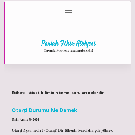
menüyü
Anasayfa
Gizlilik Politikası
Yasal Uyarı
aç
Hakkımızda
Parlak Fikir Atölyesi
Dayanıklı önerilerle hayatını güçlendir!
Etiket:
İktisat biliminin temel soruları nelerdir
Otarşi Durumu Ne Demek
Tarih: Aralık 30, 2024
Otarşi fiyatı nedir? (Otarşi) Bir ülkenin kendisini çok yüksek