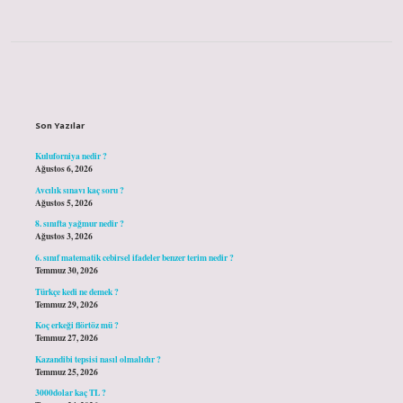
Sidebar
Son Yazılar
Kuluforniya nedir ?
Ağustos 6, 2026
Avcılık sınavı kaç soru ?
Ağustos 5, 2026
8. sınıfta yağmur nedir ?
Ağustos 3, 2026
6. sınıf matematik cebirsel ifadeler benzer terim nedir ?
Temmuz 30, 2026
Türkçe kedi ne demek ?
Temmuz 29, 2026
Koç erkeği flörtöz mü ?
Temmuz 27, 2026
Kazandibi tepsisi nasıl olmalıdır ?
Temmuz 25, 2026
3000dolar kaç TL ?