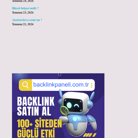
Temmuz 24, 2026
Hüccet belgesi nedir ?
Temmuz 23, 2026
Alçalan hava ısınır mı ?
Temmuz 21, 2026