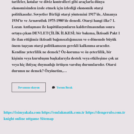
tarifeler, kotalar ve döviz kontrolleri gibi araçlarla dünya
ekonomisinden izole etmek için izlediği ekonomik otarşi
politikasıdır. Sovyetler Birliği otarşi yöntemini 1917’de, Almanya
1934’te ve Arnavutluk 1975-1980’de denedi. Otarşi hangi ilke? 1.
Lozan Antlaşması ile kapitülasyonların kaldırılmasından sonra
ortaya çıkan DEVLETÇİLİK İLKESİ; bir bakıma, İktisadi Pakt 1
ile ilan ettiğimiz iktisadi bağımsızlığımızın ve o dönemde büyük
önem taşıyan otarşi politikamızın gerekli kalkınma aracıdır.
Kendine yeterlilik ne demek? Öz-koruma ve öz-yeterlilik, bir
kişinin veya kuruluşun başkalarıyla destek veya etkileşime çok az
veya hiç ihtiyaç duymadığı örtüşen varoluş durumlarıdır. Otarsi
durumu ne demek? Özyönetim,…
Otarşi
Devamını okuyun
Yorum Bırak
Durumu
Ne
Demek
https://isimyakala.com
https://emlakmatik.com.tr
https://dengerulo.com.tr
knight online
nttgame
Sitemap