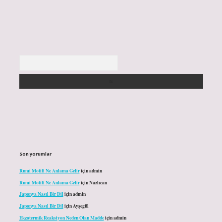
Arama
Son yorumlar
Rumi Motifi Ne Anlama Gelir
için
admin
Rumi Motifi Ne Anlama Gelir
için
Nazlıcan
Japonya Nasıl Bir Dil
için
admin
Japonya Nasıl Bir Dil
için
Ayşegül
Ekzotermik Reaksiyon Neden Olan Madde
için
admin