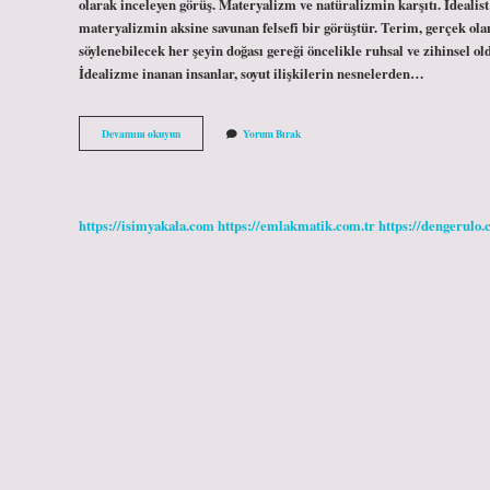
olarak inceleyen görüş. Materyalizm ve natüralizmin karşıtı. İdeali
materyalizmin aksine savunan felsefi bir görüştür. Terim, gerçek ola
söylenebilecek her şeyin doğası gereği öncelikle ruhsal ve zihinsel o
İdealizme inanan insanlar, soyut ilişkilerin nesnelerden…
İDealizm
Devamını okuyun
Yorum Bırak
Ne
Demek
Kısaca
https://isimyakala.com
https://emlakmatik.com.tr
https://dengerulo.