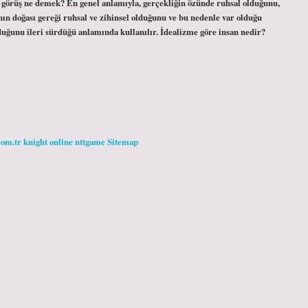
st görüş ne demek? En genel anlamıyla, gerçekliğin özünde ruhsal olduğunu,
nın doğası gereği ruhsal ve zihinsel olduğunu ve bu nedenle var olduğu
lduğunu ileri sürdüğü anlamında kullanılır. İdealizme göre insan nedir?
com.tr
knight online
nttgame
Sitemap