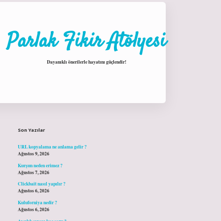
Parlak Fikir Atölyesi
Dayanıklı önerilerle hayatını güçlendir!
Sidebar
hiltonbet giriş
Son Yazılar
URL kopyalama ne anlama gelir ?
Ağustos 9, 2026
Kurşun neden erimez ?
Ağustos 7, 2026
Clickbait nasıl yapılır ?
Ağustos 6, 2026
Kuluforniya nedir ?
Ağustos 6, 2026
Avcılık sınavı kaç soru ?