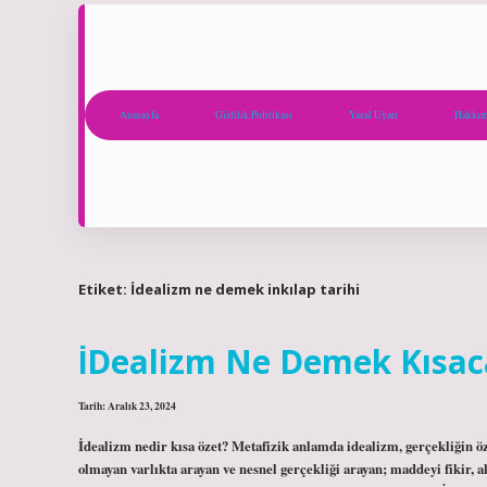
Anasayfa
Gizlilik Politikası
Yasal Uyarı
Hakkım
Etiket:
İdealizm ne demek inkılap tarihi
İDealizm Ne Demek Kısac
Tarih: Aralık 23, 2024
İdealizm nedir kısa özet? Metafizik anlamda idealizm, gerçekliğin öz
olmayan varlıkta arayan ve nesnel gerçekliği arayan; maddeyi fikir,