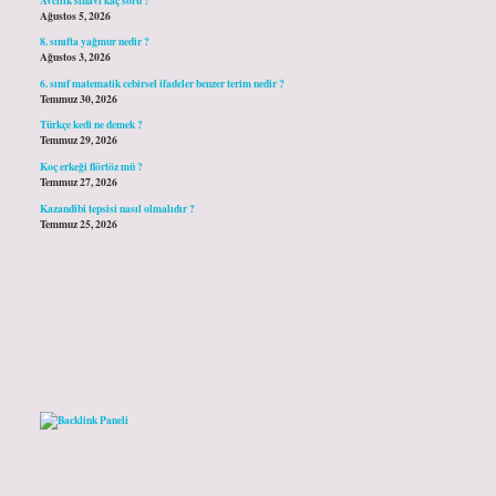
Ağustos 5, 2026
8. sınıfta yağmur nedir ?
Ağustos 3, 2026
6. sınıf matematik cebirsel ifadeler benzer terim nedir ?
Temmuz 30, 2026
Türkçe kedi ne demek ?
Temmuz 29, 2026
Koç erkeği flörtöz mü ?
Temmuz 27, 2026
Kazandibi tepsisi nasıl olmalıdır ?
Temmuz 25, 2026