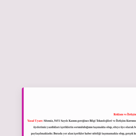
Reklam ve İletişi
Yasal Uyarı:
Sitemiz, 5651 Sayılı Kanun gereğince Bilgi Teknolojileri ve İletişim Kuru
üyelerimiz yazdıkları içeriklerin sorumluluğunu taşımakta olup, siteye üye olarak bu
paylaşılmaktadır. Burada yer alan içerikler haber niteliği taşımamakta olup, gerçek 