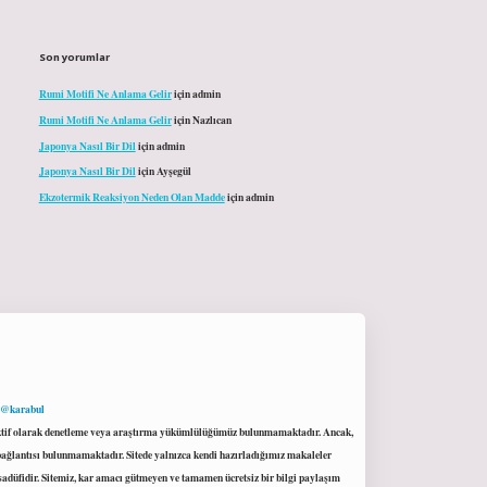
Son yorumlar
Rumi Motifi Ne Anlama Gelir
için
admin
Rumi Motifi Ne Anlama Gelir
için
Nazlıcan
Japonya Nasıl Bir Dil
için
admin
Japonya Nasıl Bir Dil
için
Ayşegül
Ekzotermik Reaksiyon Neden Olan Madde
için
admin
 @karabul
proaktif olarak denetleme veya araştırma yükümlülüğümüz bulunmamaktadır. Ancak,
r bağlantısı bulunmamaktadır. Sitede yalnızca kendi hazırladığımız makaleler
sadüfidir. Sitemiz, kar amacı gütmeyen ve tamamen ücretsiz bir bilgi paylaşım