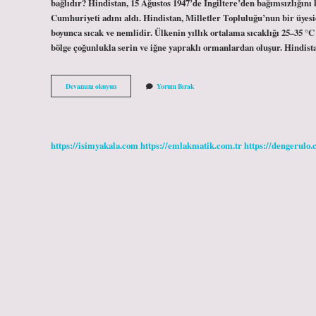
bağlıdır? Hindistan, 15 Ağustos 1947’de İngiltere’den bağımsızlığın
Cumhuriyeti adını aldı. Hindistan, Milletler Topluluğu’nun bir üyesi
boyunca sıcak ve nemlidir. Ülkenin yıllık ortalama sıcaklığı 25–35 °
bölge çoğunlukla serin ve iğne yapraklı ormanlardan oluşur. Hindistan
Hindistanın
Devamını okuyun
Yorum Bırak
Coğrafi
Konumu
Nedir
https://isimyakala.com
https://emlakmatik.com.tr
https://dengerulo.