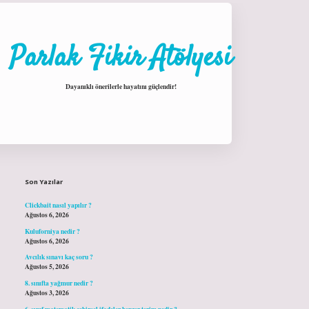
Parlak Fikir Atölyesi
Dayanıklı önerilerle hayatını güçlendir!
Sidebar
hiltonbet giriş
Son Yazılar
Clickbait nasıl yapılır ?
Ağustos 6, 2026
Kuluforniya nedir ?
Ağustos 6, 2026
Avcılık sınavı kaç soru ?
Ağustos 5, 2026
8. sınıfta yağmur nedir ?
Ağustos 3, 2026
6. sınıf matematik cebirsel ifadeler benzer terim nedir ?