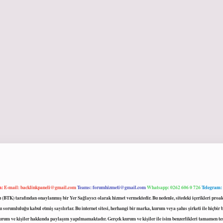
m:
E-mail:
backlinkpaneli@gmail.com
Teams:
forumhizmeti@gmail.com
Whatsapp: 0262 606 0 726
Telegram:
mu (BTK) tarafından onaylanmış bir Yer Sağlayıcı olarak hizmet vermektedir. Bu nedenle, sitedeki içerikleri 
 sorumluluğu kabul etmiş sayılırlar. Bu internet sitesi, herhangi bir marka, kurum veya şahıs şirketi ile hiçbi
kurum ve kişiler hakkında paylaşım yapılmamaktadır. Gerçek kurum ve kişiler ile isim benzerlikleri tamamen te