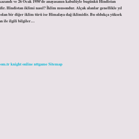
ı kazandı ve 26 Ocak 1950’de anayasanın kabulüyle bugünkü Hindistan
dir. Hindistan iklimi nasıl? İklim musondur. Alçak alanlar genellikle yıl
C olan bir diğer iklim türü ise Himalaya dağ iklimidir. Bu oldukça yüksek
 ile ilgili bilgiler…
com.tr
knight online
nttgame
Sitemap