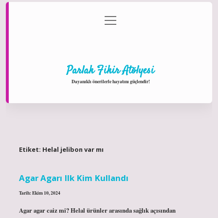
menüyü
Anasayfa
Gizlilik Politikası
Yasal Uyarı
aç
Hakkımızda
Parlak Fikir Atölyesi
Dayanıklı önerilerle hayatını güçlendir!
Etiket:
Helal jelibon var mı
Agar Agarı Ilk Kim Kullandı
Tarih: Ekim 10, 2024
Agar agar caiz mi? Helal ürünler arasında sağlık açısından