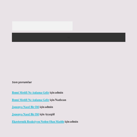
Arama
Son yorumlar
Rumi Motifi Ne Anlama Gelir
için
admin
Rumi Motifi Ne Anlama Gelir
için
Nazlıcan
Japonya Nasıl Bir Dil
için
admin
Japonya Nasıl Bir Dil
için
Ayşegül
Ekzotermik Reaksiyon Neden Olan Madde
için
admin