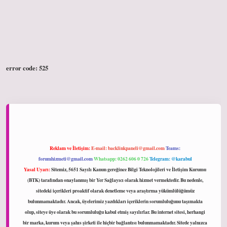
error code: 525
Reklam ve İletişim:
E-mail:
backlinkpaneli@gmail.com
Teams:
forumhizmeti@gmail.com
Whatsapp: 0262 606 0 726
Telegram: @karabul
Yasal Uyarı:
Sitemiz, 5651 Sayılı Kanun gereğince Bilgi Teknolojileri ve İletişim Kurumu
(BTK) tarafından onaylanmış bir Yer Sağlayıcı olarak hizmet vermektedir. Bu nedenle,
sitedeki içerikleri proaktif olarak denetleme veya araştırma yükümlülüğümüz
bulunmamaktadır. Ancak, üyelerimiz yazdıkları içeriklerin sorumluluğunu taşımakta
olup, siteye üye olarak bu sorumluluğu kabul etmiş sayılırlar. Bu internet sitesi, herhangi
bir marka, kurum veya şahıs şirketi ile hiçbir bağlantısı bulunmamaktadır. Sitede yalnızca