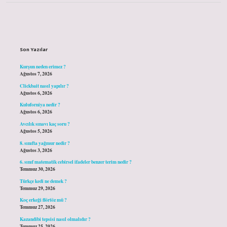
Sidebar
Son Yazılar
Kurşun neden erimez ?
Ağustos 7, 2026
Clickbait nasıl yapılır ?
Ağustos 6, 2026
Kuluforniya nedir ?
Ağustos 6, 2026
Avcılık sınavı kaç soru ?
Ağustos 5, 2026
8. sınıfta yağmur nedir ?
Ağustos 3, 2026
6. sınıf matematik cebirsel ifadeler benzer terim nedir ?
Temmuz 30, 2026
Türkçe kedi ne demek ?
Temmuz 29, 2026
Koç erkeği flörtöz mü ?
Temmuz 27, 2026
Kazandibi tepsisi nasıl olmalıdır ?
Temmuz 25, 2026