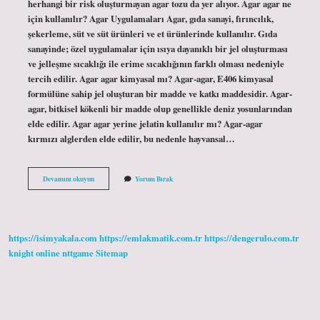
herhangi bir risk oluşturmayan agar tozu da yer alıyor. Agar agar ne
için kullanılır? Agar Uygulamaları Agar, gıda sanayi, fırıncılık,
şekerleme, süt ve süt ürünleri ve et ürünlerinde kullanılır. Gıda
sanayinde; özel uygulamalar için ısıya dayanıklı bir jel oluşturması
ve jelleşme sıcaklığı ile erime sıcaklığının farklı olması nedeniyle
tercih edilir. Agar agar kimyasal mı? Agar-agar, E406 kimyasal
formülüne sahip jel oluşturan bir madde ve katkı maddesidir. Agar-
agar, bitkisel kökenli bir madde olup genellikle deniz yosunlarından
elde edilir. Agar agar yerine jelatin kullanılır mı? Agar-agar
kırmızı alglerden elde edilir, bu nedenle hayvansal…
Agar
Devamını okuyun
Yorum Bırak
Agarı
Ilk
Kim
Kullandı
https://isimyakala.com
https://emlakmatik.com.tr
https://dengerulo.com.tr
knight online
nttgame
Sitemap