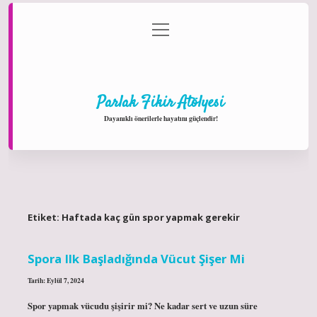
menüyü
Anasayfa
Gizlilik Politikası
Yasal Uyarı
aç
Hakkımızda
Parlak Fikir Atölyesi
Dayanıklı önerilerle hayatını güçlendir!
Etiket:
Haftada kaç gün spor yapmak gerekir
Spora Ilk Başladığında Vücut Şişer Mi
Tarih: Eylül 7, 2024
Spor yapmak vücudu şişirir mi? Ne kadar sert ve uzun süre