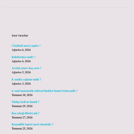
Sidebar
Son Yazılar
Clickbait nasıl yapılır ?
Ağustos 6, 2026
Kuluforniya nedir ?
Ağustos 6, 2026
Avcılık sınavı kaç soru ?
Ağustos 5, 2026
8. sınıfta yağmur nedir ?
Ağustos 3, 2026
6. sınıf matematik cebirsel ifadeler benzer terim nedir ?
Temmuz 30, 2026
Türkçe kedi ne demek ?
Temmuz 29, 2026
Koç erkeği flörtöz mü ?
Temmuz 27, 2026
Kazandibi tepsisi nasıl olmalıdır ?
Temmuz 25, 2026