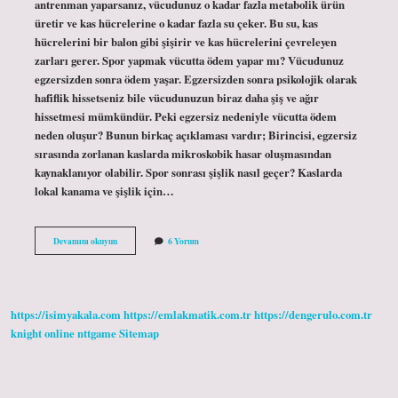
antrenman yaparsanız, vücudunuz o kadar fazla metabolik ürün
üretir ve kas hücrelerine o kadar fazla su çeker. Bu su, kas
hücrelerini bir balon gibi şişirir ve kas hücrelerini çevreleyen
zarları gerer. Spor yapmak vücutta ödem yapar mı? Vücudunuz
egzersizden sonra ödem yaşar. Egzersizden sonra psikolojik olarak
hafiflik hissetseniz bile vücudunuzun biraz daha şiş ve ağır
hissetmesi mümkündür. Peki egzersiz nedeniyle vücutta ödem
neden oluşur? Bunun birkaç açıklaması vardır; Birincisi, egzersiz
sırasında zorlanan kaslarda mikroskobik hasar oluşmasından
kaynaklanıyor olabilir. Spor sonrası şişlik nasıl geçer? Kaslarda
lokal kanama ve şişlik için…
Spora
Devamını okuyun
6 Yorum
Ilk
Başladığında
Vücut
Şişer
Mi
https://isimyakala.com
https://emlakmatik.com.tr
https://dengerulo.com.tr
knight online
nttgame
Sitemap