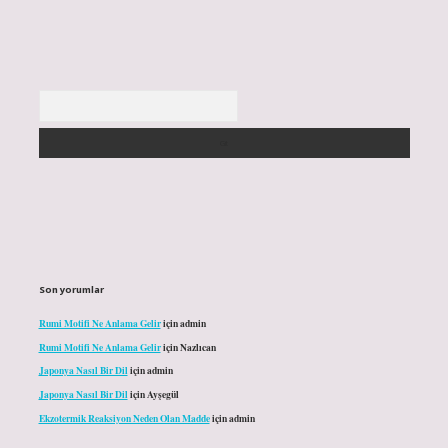
Arama
Son yorumlar
Rumi Motifi Ne Anlama Gelir
için
admin
Rumi Motifi Ne Anlama Gelir
için
Nazlıcan
Japonya Nasıl Bir Dil
için
admin
Japonya Nasıl Bir Dil
için
Ayşegül
Ekzotermik Reaksiyon Neden Olan Madde
için
admin