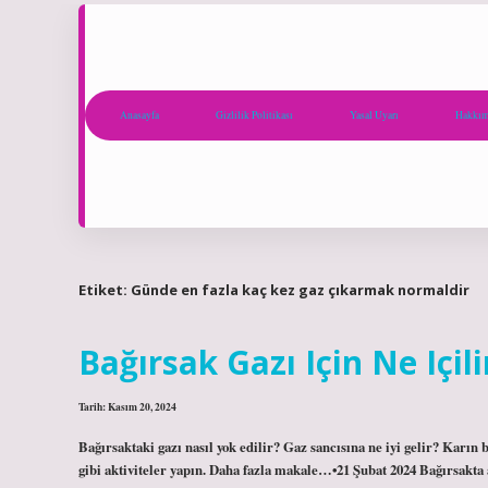
Anasayfa
Gizlilik Politikası
Yasal Uyarı
Hakkım
Etiket:
Günde en fazla kaç kez gaz çıkarmak normaldir
Bağırsak Gazı Için Ne Içili
Tarih: Kasım 20, 2024
Bağırsaktaki gazı nasıl yok edilir? Gaz sancısına ne iyi gelir? Karın b
gibi aktiviteler yapın. Daha fazla makale…•21 Şubat 2024 Bağırsakta 