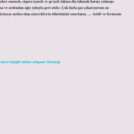
 şeker emmek, sigara içmek ve gevşek takma diş takmak havayı yutmayı
a ve ardından ağız yoluyla geri atılır. Çok fazla gaz çıkarıyorum ne
irmeye neden olan yiyeceklerin tüketimini sınırlayın. … Asitli ve fermente
com.tr
knight online
nttgame
Sitemap