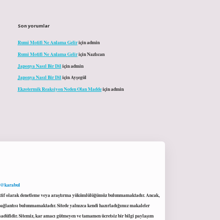
Son yorumlar
Rumi Motifi Ne Anlama Gelir
için
admin
Rumi Motifi Ne Anlama Gelir
için
Nazlıcan
Japonya Nasıl Bir Dil
için
admin
Japonya Nasıl Bir Dil
için
Ayşegül
Ekzotermik Reaksiyon Neden Olan Madde
için
admin
 @karabul
proaktif olarak denetleme veya araştırma yükümlülüğümüz bulunmamaktadır. Ancak,
r bağlantısı bulunmamaktadır. Sitede yalnızca kendi hazırladığımız makaleler
sadüfidir. Sitemiz, kar amacı gütmeyen ve tamamen ücretsiz bir bilgi paylaşım