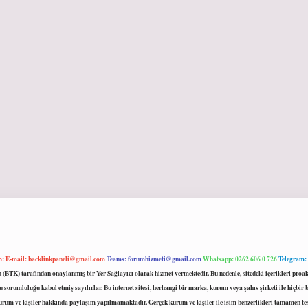
m:
E-mail:
backlinkpaneli@gmail.com
Teams:
forumhizmeti@gmail.com
Whatsapp: 0262 606 0 726
Telegram:
mu (BTK) tarafından onaylanmış bir Yer Sağlayıcı olarak hizmet vermektedir. Bu nedenle, sitedeki içerikleri 
 sorumluluğu kabul etmiş sayılırlar. Bu internet sitesi, herhangi bir marka, kurum veya şahıs şirketi ile hiçbi
kurum ve kişiler hakkında paylaşım yapılmamaktadır. Gerçek kurum ve kişiler ile isim benzerlikleri tamamen te