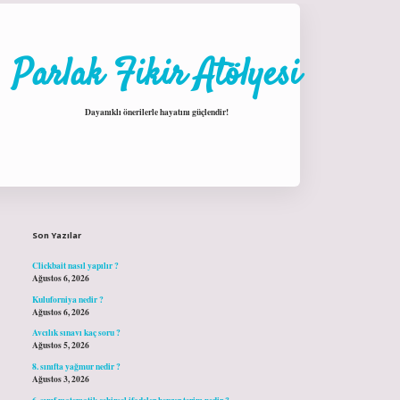
Parlak Fikir Atölyesi
Dayanıklı önerilerle hayatını güçlendir!
Sidebar
hiltonbet giriş
Son Yazılar
Clickbait nasıl yapılır ?
Ağustos 6, 2026
Kuluforniya nedir ?
Ağustos 6, 2026
Avcılık sınavı kaç soru ?
Ağustos 5, 2026
8. sınıfta yağmur nedir ?
Ağustos 3, 2026
6. sınıf matematik cebirsel ifadeler benzer terim nedir ?