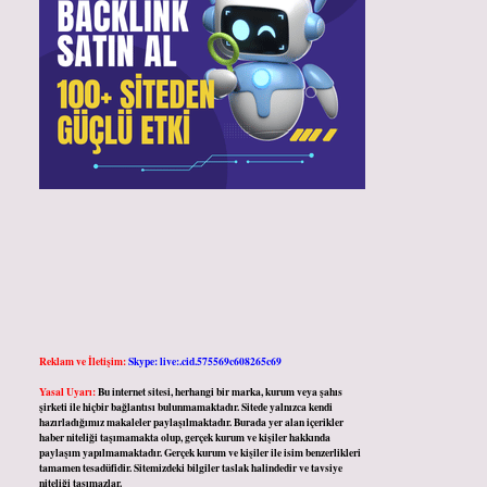
Reklam ve İletişim:
Skype: live:.cid.575569c608265c69
Yasal Uyarı:
Bu internet sitesi, herhangi bir marka, kurum veya şahıs
şirketi ile hiçbir bağlantısı bulunmamaktadır. Sitede yalnızca kendi
hazırladığımız makaleler paylaşılmaktadır. Burada yer alan içerikler
haber niteliği taşımamakta olup, gerçek kurum ve kişiler hakkında
paylaşım yapılmamaktadır. Gerçek kurum ve kişiler ile isim benzerlikleri
tamamen tesadüfidir. Sitemizdeki bilgiler taslak halindedir ve tavsiye
niteliği taşımazlar.