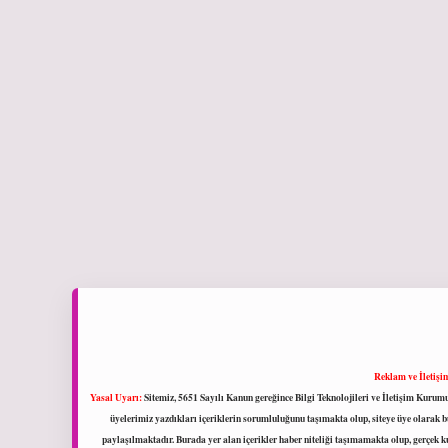
Reklam ve İletişi
Yasal Uyarı:
Sitemiz, 5651 Sayılı Kanun gereğince Bilgi Teknolojileri ve İletişim Kuru
üyelerimiz yazdıkları içeriklerin sorumluluğunu taşımakta olup, siteye üye olarak bu
paylaşılmaktadır. Burada yer alan içerikler haber niteliği taşımamakta olup, gerçek 