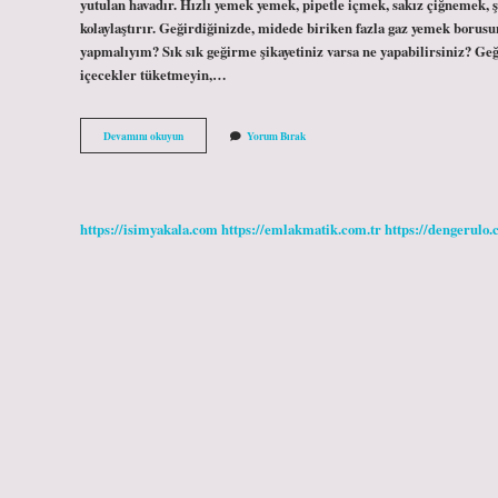
yutulan havadır. Hızlı yemek yemek, pipetle içmek, sakız çiğnemek,
kolaylaştırır. Geğirdiğinizde, midede biriken fazla gaz yemek borusun
yapmalıyım? Sık sık geğirme şikayetiniz varsa ne yapabilirsiniz? Geğ
içecekler tüketmeyin,…
Bağırsak
Devamını okuyun
Yorum Bırak
Gazı
Için
Ne
Içilir
https://isimyakala.com
https://emlakmatik.com.tr
https://dengerulo.