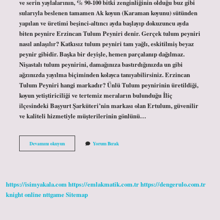
ve serin yaylalarının, % 90-100 bitki zenginliğinin olduğu buz gibi
sularıyla beslenen tamamen Ak koyun (Karaman koyunu) sütünden
yapılan ve üretimi beşinci-altıncı ayda başlayıp dokuzuncu ayda
biten peynire Erzincan Tulum Peyniri denir. Gerçek tulum peyniri
nasıl anlaşılır? Katkısız tulum peyniri tam yağlı, eskitilmiş beyaz
peynir gibidir. Başka bir deyişle, hemen parçalanıp dağılmaz.
Nişastalı tulum peynirini, damağınıza bastırdığınızda un gibi
ağzınızda yayılma biçiminden kolayca tanıyabilirsiniz. Erzincan
Tulum Peyniri hangi markadır? Ünlü Tulum peynirinin üretildiği,
koyun yetiştiriciliği ve tertemiz meraların bulunduğu İliç
ilçesindeki Başyurt Şarküteri’nin markası olan Ertulum, güvenilir
ve kaliteli hizmetiyle müşterilerinin gönlünü…
En
Devamını okuyun
Yorum Bırak
Iyi
Tulum
Peynir
Hangisi
https://isimyakala.com
https://emlakmatik.com.tr
https://dengerulo.com.tr
knight online
nttgame
Sitemap