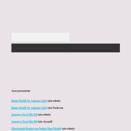
Arama
Son yorumlar
Rumi Motifi Ne Anlama Gelir
için
admin
Rumi Motifi Ne Anlama Gelir
için
Nazlıcan
Japonya Nasıl Bir Dil
için
admin
Japonya Nasıl Bir Dil
için
Ayşegül
Ekzotermik Reaksiyon Neden Olan Madde
için
admin