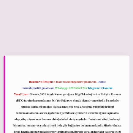
iltonbet giriş
Reklam ve İletişim:
E-mail:
backlinkpaneli@gmail.com
Teams:
forumhizmeti@gmail.com
Whatsapp: 0262 606 0 726
Telegram: @karabul
Yasal Uyarı:
Sitemiz, 5651 Sayılı Kanun gereğince Bilgi Teknolojileri ve İletişim Kurumu
(BTK) tarafından onaylanmış bir Yer Sağlayıcı olarak hizmet vermektedir. Bu nedenle,
sitedeki içerikleri proaktif olarak denetleme veya araştırma yükümlülüğümüz
bulunmamaktadır. Ancak, üyelerimiz yazdıkları içeriklerin sorumluluğunu taşımakta
olup, siteye üye olarak bu sorumluluğu kabul etmiş sayılırlar. Bu internet sitesi, herhangi
bir marka, kurum veya şahıs şirketi ile hiçbir bağlantısı bulunmamaktadır. Sitede yalnızca
kendi hazırladığımız makaleler paylaşılmaktadır. Burada yer alan içerikler haber niteliği