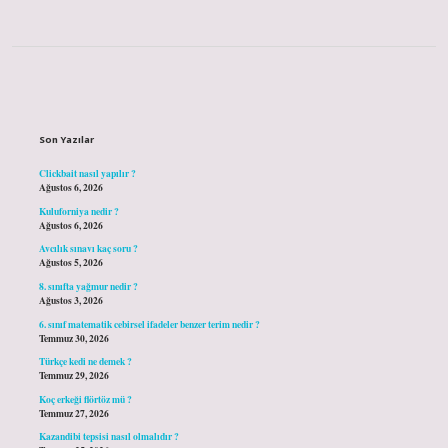
Sidebar
Son Yazılar
Clickbait nasıl yapılır ?
Ağustos 6, 2026
Kuluforniya nedir ?
Ağustos 6, 2026
Avcılık sınavı kaç soru ?
Ağustos 5, 2026
8. sınıfta yağmur nedir ?
Ağustos 3, 2026
6. sınıf matematik cebirsel ifadeler benzer terim nedir ?
Temmuz 30, 2026
Türkçe kedi ne demek ?
Temmuz 29, 2026
Koç erkeği flörtöz mü ?
Temmuz 27, 2026
Kazandibi tepsisi nasıl olmalıdır ?