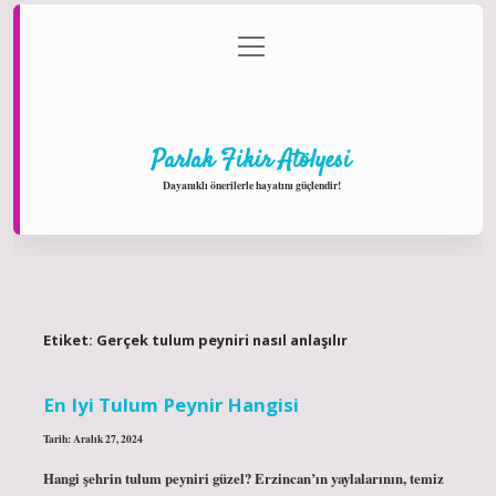
menüyü
Anasayfa
Gizlilik Politikası
Yasal Uyarı
aç
Hakkımızda
Parlak Fikir Atölyesi
Dayanıklı önerilerle hayatını güçlendir!
Etiket:
Gerçek tulum peyniri nasıl anlaşılır
En Iyi Tulum Peynir Hangisi
Tarih: Aralık 27, 2024
Hangi şehrin tulum peyniri güzel? Erzincan’ın yaylalarının, temiz