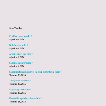
Sidebar
Son Yazılar
Clickbait nasıl yapılır ?
Ağustos 6, 2026
Kuluforniya nedir ?
Ağustos 6, 2026
Avcılık sınavı kaç soru ?
Ağustos 5, 2026
8. sınıfta yağmur nedir ?
Ağustos 3, 2026
6. sınıf matematik cebirsel ifadeler benzer terim nedir ?
Temmuz 30, 2026
Türkçe kedi ne demek ?
Temmuz 29, 2026
Koç erkeği flörtöz mü ?
Temmuz 27, 2026
Kazandibi tepsisi nasıl olmalıdır ?
Temmuz 25, 2026