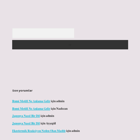
Arama
Son yorumlar
Rumi Motifi Ne Anlama Gelir
için
admin
Rumi Motifi Ne Anlama Gelir
için
Nazlıcan
Japonya Nasıl Bir Dil
için
admin
Japonya Nasıl Bir Dil
için
Ayşegül
Ekzotermik Reaksiyon Neden Olan Madde
için
admin