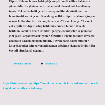
Dip sürükleme levrek balıkçılığı en çok tercih edilen balıkçılık
yöntemidir. Bu yöntem deniz tabanındaki levrekleri hedeflemeyi
içerir. Tekne ilerledikçe, misina suyun dibinde sürüklenir ve
levreğin dikkatini çeker. Karides genellikle dip tırmalama için yem
olarak kullanılır. Levrek en çok ne sever? Levrek ne yer? Levrek,
çok çeşitli bir diyete sahip balık türlerinden biridir. Küçük
balıklar, kabuklu deniz ürünleri, yengeçler, midyeler ve plankton
gibi çeşitli organizmaları yerler. Özellikle küçük balıklar, levreğin
ana besin kaynaklarından biridir. Levrek hangi saatte tutulur?
Levrek avcılığı için en verimli zaman sabahın erken saatleridir. En
önemli altın kural uygun…
Levrek
Devamını okuyun
Yorum Bırak
Balığı
En
Çok
Hangi
Yemi
https://isimyakala.com
https://emlakmatik.com.tr
https://dengerulo.com.tr
Sever
knight online
nttgame
Sitemap