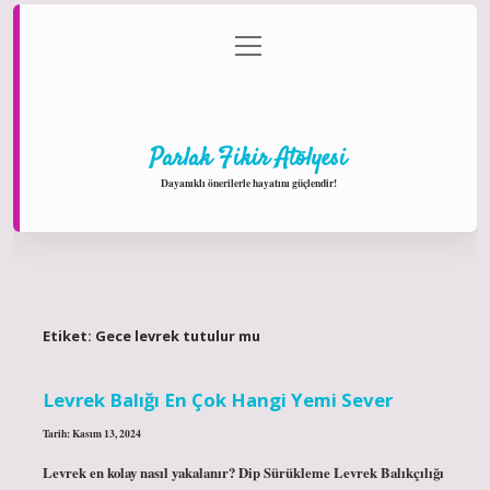
menüyü
Anasayfa
Gizlilik Politikası
Yasal Uyarı
aç
Hakkımızda
Parlak Fikir Atölyesi
Dayanıklı önerilerle hayatını güçlendir!
Etiket:
Gece levrek tutulur mu
Levrek Balığı En Çok Hangi Yemi Sever
Tarih: Kasım 13, 2024
Levrek en kolay nasıl yakalanır? Dip Sürükleme Levrek Balıkçılığı