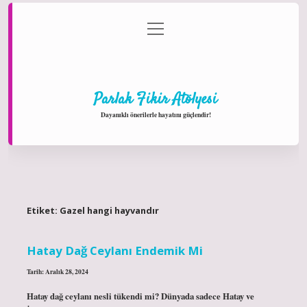
menüyü
Anasayfa
Gizlilik Politikası
Yasal Uyarı
aç
Hakkımızda
Parlak Fikir Atölyesi
Dayanıklı önerilerle hayatını güçlendir!
Etiket:
Gazel hangi hayvandır
Hatay Dağ Ceylanı Endemik Mi
Tarih: Aralık 28, 2024
Hatay dağ ceylanı nesli tükendi mi? Dünyada sadece Hatay ve