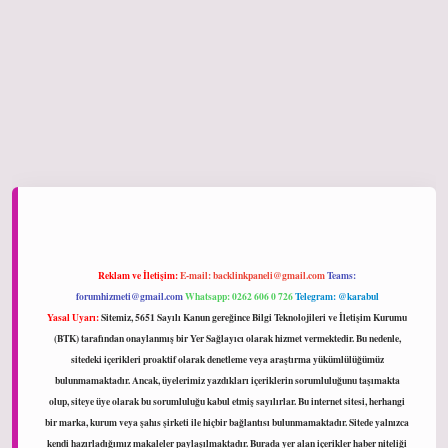
iltonbet giriş
Reklam ve İletişim:
E-mail:
backlinkpaneli@gmail.com
Teams:
forumhizmeti@gmail.com
Whatsapp: 0262 606 0 726
Telegram: @karabul
Yasal Uyarı:
Sitemiz, 5651 Sayılı Kanun gereğince Bilgi Teknolojileri ve İletişim Kurumu
(BTK) tarafından onaylanmış bir Yer Sağlayıcı olarak hizmet vermektedir. Bu nedenle,
sitedeki içerikleri proaktif olarak denetleme veya araştırma yükümlülüğümüz
bulunmamaktadır. Ancak, üyelerimiz yazdıkları içeriklerin sorumluluğunu taşımakta
olup, siteye üye olarak bu sorumluluğu kabul etmiş sayılırlar. Bu internet sitesi, herhangi
bir marka, kurum veya şahıs şirketi ile hiçbir bağlantısı bulunmamaktadır. Sitede yalnızca
kendi hazırladığımız makaleler paylaşılmaktadır. Burada yer alan içerikler haber niteliği