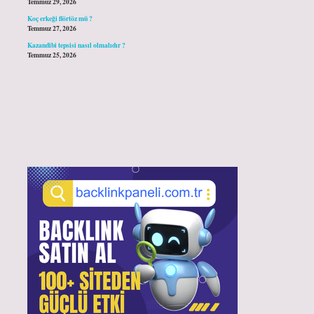
Temmuz 29, 2026
Koç erkeği flörtöz mü ?
Temmuz 27, 2026
Kazandibi tepsisi nasıl olmalıdır ?
Temmuz 25, 2026