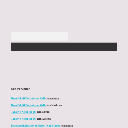
Arama
Son yorumlar
Rumi Motifi Ne Anlama Gelir
için
admin
Rumi Motifi Ne Anlama Gelir
için
Nazlıcan
Japonya Nasıl Bir Dil
için
admin
Japonya Nasıl Bir Dil
için
Ayşegül
Ekzotermik Reaksiyon Neden Olan Madde
için
admin