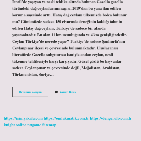
İsrail’de yaşayan ve nesli tehlike altında bulunan Gazella gazella
türündeki dağ ceylanlarının sayısı, 2019’dan bu yana ilan edilen
koruma sayesinde arttı. Hatay dağ ceylanı ülkemizde bolca bulunur
mu? Günümüzde sadece 150 civarında örneğinin kaldığı tahmin
edilen Hatay dağ ceylanı, Türkiye’de sadece bir alanda
yaşamaktadır. Bu alan 11 km uzunluğunda ve 4 km genişliğindedir.
Ceylan Türkiye’de nerede yaşar? Türkiye’de sadece Şanlıurfa’nın
Ceylanpınar ilçesi ve çevresinde bulunmaktadır. Uluslararası
literatürde Gazella subgtturosa ismiyle anılan ceylan, nesli
tükenme tehlikesiyle karşı karşıyadır. Güzel gözlü bu hayvanlar
sadece Ceylanpınar ve çevresinde değil, Moğolistan, Arabistan,
Türkmenistan, Suriye…
Hatay
Devamını okuyun
Yorum Bırak
Dağ
Ceylanı
Endemik
Mi
https://isimyakala.com
https://emlakmatik.com.tr
https://dengerulo.com.tr
knight online
nttgame
Sitemap