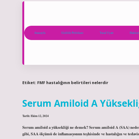
Anasayfa
Gizlilik Politikası
Yasal Uyarı
Hakkım
Etiket:
FMF hastalığının belirtileri nelerdir
Serum Amiloid A Yüksekli
Tarih: Ekim 12, 2024
Serum amiloid a yüksekliği ne demek? Serum amiloid A (SAA) neden y
gibi, SAA ölçümü de inflamasyonun teşhisinde ve hastalığın ve tedavi