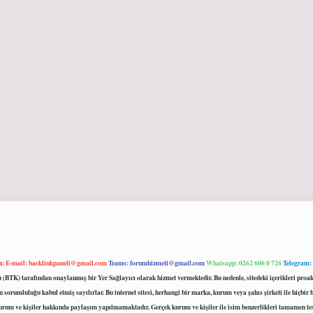
m:
E-mail:
backlinkpaneli@gmail.com
Teams:
forumhizmeti@gmail.com
Whatsapp: 0262 606 0 726
Telegram:
mu (BTK) tarafından onaylanmış bir Yer Sağlayıcı olarak hizmet vermektedir. Bu nedenle, sitedeki içerikleri 
 sorumluluğu kabul etmiş sayılırlar. Bu internet sitesi, herhangi bir marka, kurum veya şahıs şirketi ile hiçbi
kurum ve kişiler hakkında paylaşım yapılmamaktadır. Gerçek kurum ve kişiler ile isim benzerlikleri tamamen te