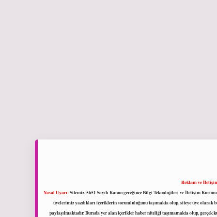
Reklam ve İletişi
Yasal Uyarı:
Sitemiz, 5651 Sayılı Kanun gereğince Bilgi Teknolojileri ve İletişim Kuru
üyelerimiz yazdıkları içeriklerin sorumluluğunu taşımakta olup, siteye üye olarak bu
paylaşılmaktadır. Burada yer alan içerikler haber niteliği taşımamakta olup, gerçek 