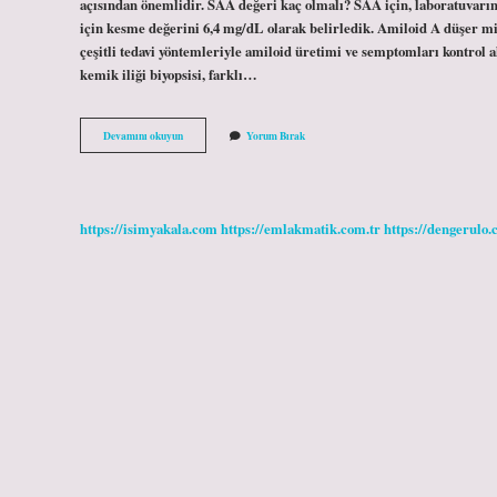
açısından önemlidir. SAA değeri kaç olmalı? SAA için, laboratuvarım
için kesme değerini 6,4 mg/dL olarak belirledik. Amiloid A düşer 
çeşitli tedavi yöntemleriyle amiloid üretimi ve semptomları kontrol a
kemik iliği biyopsisi, farklı…
Serum
Devamını okuyun
Yorum Bırak
Amiloid
A
Yüksekliği
Kaç
Olmalı
https://isimyakala.com
https://emlakmatik.com.tr
https://dengerulo.