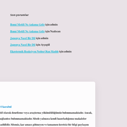
Son yorumlar
Rumi Motifi Ne Anlama Gelir
için
admin
Rumi Motifi Ne Anlama Gelir
için
Nazlıcan
Japonya Nasıl Bir Dil
için
admin
Japonya Nasıl Bir Dil
için
Ayşegül
Ekzotermik Reaksiyon Neden Olan Madde
için
admin
 @karabul
proaktif olarak denetleme veya araştırma yükümlülüğümüz bulunmamaktadır. Ancak,
r bağlantısı bulunmamaktadır. Sitede yalnızca kendi hazırladığımız makaleler
sadüfidir. Sitemiz, kar amacı gütmeyen ve tamamen ücretsiz bir bilgi paylaşım