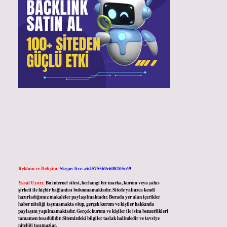
Reklam ve İletişim:
Skype: live:.cid.575569c608265c69
Yasal Uyarı:
Bu internet sitesi, herhangi bir marka, kurum veya şahıs
şirketi ile hiçbir bağlantısı bulunmamaktadır. Sitede yalnızca kendi
hazırladığımız makaleler paylaşılmaktadır. Burada yer alan içerikler
haber niteliği taşımamakta olup, gerçek kurum ve kişiler hakkında
paylaşım yapılmamaktadır. Gerçek kurum ve kişiler ile isim benzerlikleri
tamamen tesadüfidir. Sitemizdeki bilgiler taslak halindedir ve tavsiye
niteliği taşımazlar.