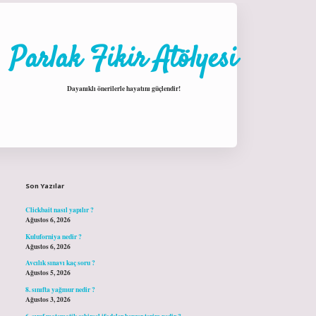
Parlak Fikir Atölyesi
Dayanıklı önerilerle hayatını güçlendir!
Sidebar
hiltonbet giriş
Son Yazılar
Clickbait nasıl yapılır ?
Ağustos 6, 2026
Kuluforniya nedir ?
Ağustos 6, 2026
Avcılık sınavı kaç soru ?
Ağustos 5, 2026
8. sınıfta yağmur nedir ?
Ağustos 3, 2026
6. sınıf matematik cebirsel ifadeler benzer terim nedir ?