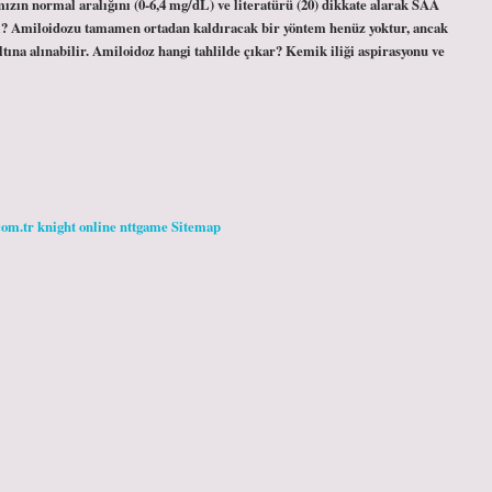
ızın normal aralığını (0-6,4 mg/dL) ve literatürü (20) dikkate alarak SAA
mi? Amiloidozu tamamen ortadan kaldıracak bir yöntem henüz yoktur, ancak
ltına alınabilir. Amiloidoz hangi tahlilde çıkar? Kemik iliği aspirasyonu ve
com.tr
knight online
nttgame
Sitemap