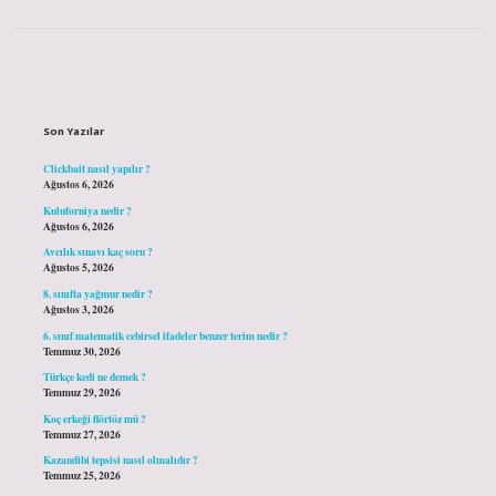
Sidebar
Son Yazılar
Clickbait nasıl yapılır ?
Ağustos 6, 2026
Kuluforniya nedir ?
Ağustos 6, 2026
Avcılık sınavı kaç soru ?
Ağustos 5, 2026
8. sınıfta yağmur nedir ?
Ağustos 3, 2026
6. sınıf matematik cebirsel ifadeler benzer terim nedir ?
Temmuz 30, 2026
Türkçe kedi ne demek ?
Temmuz 29, 2026
Koç erkeği flörtöz mü ?
Temmuz 27, 2026
Kazandibi tepsisi nasıl olmalıdır ?
Temmuz 25, 2026