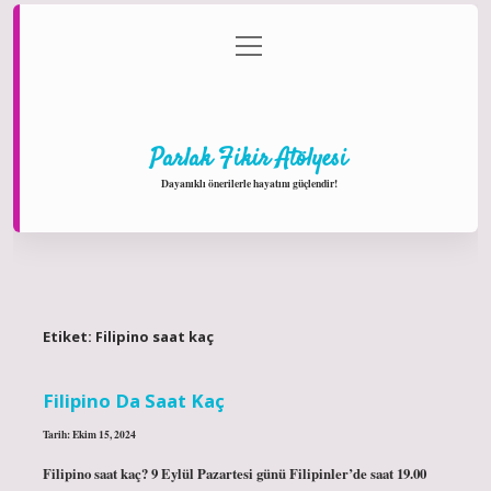
menüyü
Anasayfa
Gizlilik Politikası
Yasal Uyarı
aç
Hakkımızda
Parlak Fikir Atölyesi
Dayanıklı önerilerle hayatını güçlendir!
Etiket:
Filipino saat kaç
Filipino Da Saat Kaç
Tarih: Ekim 15, 2024
Filipino saat kaç? 9 Eylül Pazartesi günü Filipinler’de saat 19.00