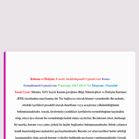
ltonbet giriş
Reklam ve İletişim:
E-mail:
backlinkpaneli@gmail.com
Teams:
forumhizmeti@gmail.com
Whatsapp: 0262 606 0 726
Telegram: @karabul
Yasal Uyarı:
Sitemiz, 5651 Sayılı Kanun gereğince Bilgi Teknolojileri ve İletişim Kurumu
(BTK) tarafından onaylanmış bir Yer Sağlayıcı olarak hizmet vermektedir. Bu nedenle,
sitedeki içerikleri proaktif olarak denetleme veya araştırma yükümlülüğümüz
bulunmamaktadır. Ancak, üyelerimiz yazdıkları içeriklerin sorumluluğunu taşımakta
olup, siteye üye olarak bu sorumluluğu kabul etmiş sayılırlar. Bu internet sitesi, herhangi
bir marka, kurum veya şahıs şirketi ile hiçbir bağlantısı bulunmamaktadır. Sitede yalnızca
kendi hazırladığımız makaleler paylaşılmaktadır. Burada yer alan içerikler haber niteliği
taşımamakta olup, gerçek kurum ve kişiler hakkında paylaşım yapılmamaktadır. Gerçek