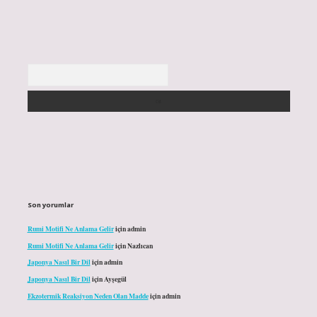
Arama
Son yorumlar
Rumi Motifi Ne Anlama Gelir
için
admin
Rumi Motifi Ne Anlama Gelir
için
Nazlıcan
Japonya Nasıl Bir Dil
için
admin
Japonya Nasıl Bir Dil
için
Ayşegül
Ekzotermik Reaksiyon Neden Olan Madde
için
admin