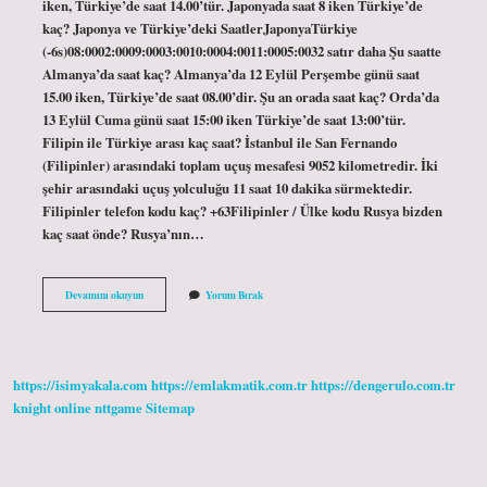
iken, Türkiye’de saat 14.00’tür. Japonyada saat 8 iken Türkiye’de
kaç? Japonya ve Türkiye’deki SaatlerJaponyaTürkiye
(-6s)08:0002:0009:0003:0010:0004:0011:0005:0032 satır daha Şu saatte
Almanya’da saat kaç? Almanya’da 12 Eylül Perşembe günü saat
15.00 iken, Türkiye’de saat 08.00’dir. Şu an orada saat kaç? Orda’da
13 Eylül Cuma günü saat 15:00 iken Türkiye’de saat 13:00’tür.
Filipin ile Türkiye arası kaç saat? İstanbul ile San Fernando
(Filipinler) arasındaki toplam uçuş mesafesi 9052 kilometredir. İki
şehir arasındaki uçuş yolculuğu 11 saat 10 dakika sürmektedir.
Filipinler telefon kodu kaç? +63Filipinler / Ülke kodu Rusya bizden
kaç saat önde? Rusya’nın…
Filipino
Devamını okuyun
Yorum Bırak
Da
Saat
Kaç
https://isimyakala.com
https://emlakmatik.com.tr
https://dengerulo.com.tr
knight online
nttgame
Sitemap