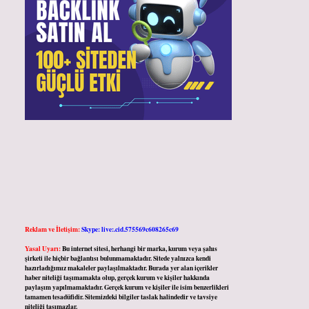
Reklam ve İletişim:
Skype: live:.cid.575569c608265c69
Yasal Uyarı:
Bu internet sitesi, herhangi bir marka, kurum veya şahıs
şirketi ile hiçbir bağlantısı bulunmamaktadır. Sitede yalnızca kendi
hazırladığımız makaleler paylaşılmaktadır. Burada yer alan içerikler
haber niteliği taşımamakta olup, gerçek kurum ve kişiler hakkında
paylaşım yapılmamaktadır. Gerçek kurum ve kişiler ile isim benzerlikleri
tamamen tesadüfidir. Sitemizdeki bilgiler taslak halindedir ve tavsiye
niteliği taşımazlar.