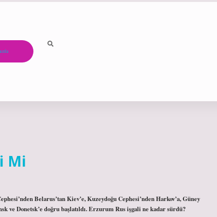
ızda
i Mi
ey Cephesi’nden Belarus’tan Kiev’e, Kuzeydoğu Cephesi’nden Harkov’a, Güney
k ve Donetsk’e doğru başlatıldı. Erzurum Rus işgali ne kadar sürdü?