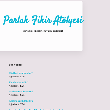
Parlak Fikir Atölyesi
Dayanıklı önerilerle hayatını güçlendir!
Sidebar
hiltonbet giriş
Son Yazılar
Clickbait nasıl yapılır ?
Ağustos 6, 2026
Kuluforniya nedir ?
Ağustos 6, 2026
Avcılık sınavı kaç soru ?
Ağustos 5, 2026
8. sınıfta yağmur nedir ?
Ağustos 3, 2026
6. sınıf matematik cebirsel ifadeler benzer terim nedir ?