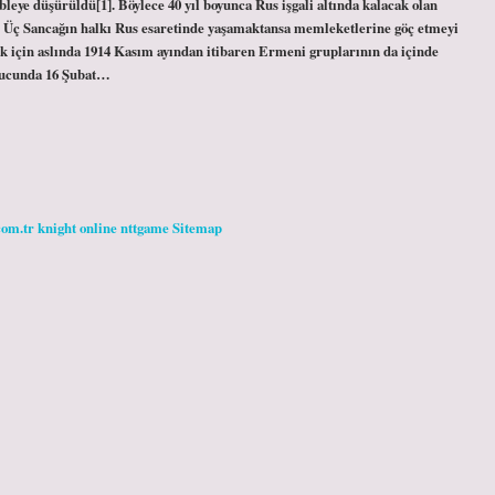
leye düşürüldü[1]. Böylece 40 yıl boyunca Rus işgali altında kalacak olan
[2]. Üç Sancağın halkı Rus esaretinde yaşamaktansa memleketlerine göç etmeyi
k için aslında 1914 Kasım ayından itibaren Ermeni gruplarının da içinde
onucunda 16 Şubat…
com.tr
knight online
nttgame
Sitemap