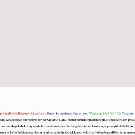
m:
E-mail:
backlinkpaneli@gmail.com
Teams:
forumhizmeti@gmail.com
Whatsapp: 0262 606 0 726
Telegram:
mu (BTK) tarafından onaylanmış bir Yer Sağlayıcı olarak hizmet vermektedir. Bu nedenle, sitedeki içerikleri 
 sorumluluğu kabul etmiş sayılırlar. Bu internet sitesi, herhangi bir marka, kurum veya şahıs şirketi ile hiçbi
kurum ve kişiler hakkında paylaşım yapılmamaktadır. Gerçek kurum ve kişiler ile isim benzerlikleri tamamen te