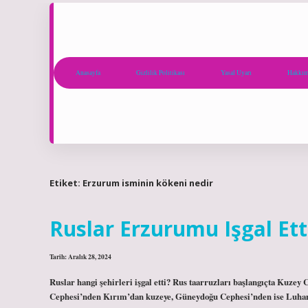
Anasayfa
Gizlilik Politikası
Yasal Uyarı
Hakkım
Etiket:
Erzurum isminin kökeni nedir
Ruslar Erzurumu Işgal Ett
Tarih: Aralık 28, 2024
Ruslar hangi şehirleri işgal etti? Rus taarruzları başlangıçta Kuz
Cephesi’nden Kırım’dan kuzeye, Güneydoğu Cephesi’nden ise Luhans