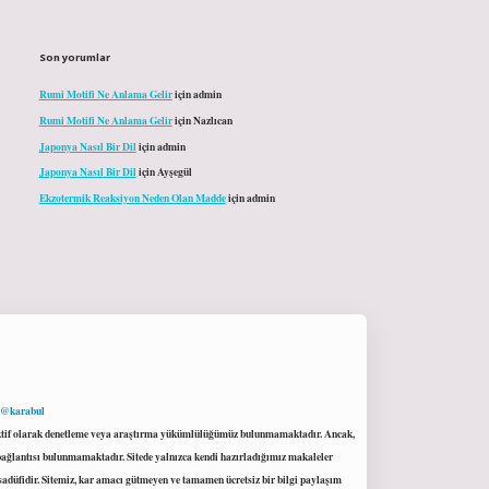
Son yorumlar
Rumi Motifi Ne Anlama Gelir
için
admin
Rumi Motifi Ne Anlama Gelir
için
Nazlıcan
Japonya Nasıl Bir Dil
için
admin
Japonya Nasıl Bir Dil
için
Ayşegül
Ekzotermik Reaksiyon Neden Olan Madde
için
admin
 @karabul
proaktif olarak denetleme veya araştırma yükümlülüğümüz bulunmamaktadır. Ancak,
r bağlantısı bulunmamaktadır. Sitede yalnızca kendi hazırladığımız makaleler
sadüfidir. Sitemiz, kar amacı gütmeyen ve tamamen ücretsiz bir bilgi paylaşım