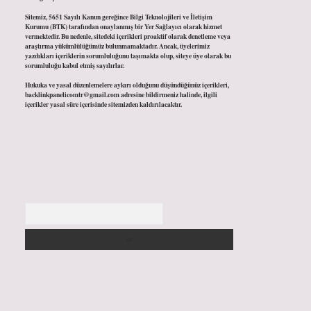
Sitemiz, 5651 Sayılı Kanun gereğince Bilgi Teknolojileri ve İletişim
Kurumu (BTK) tarafından onaylanmış bir Yer Sağlayıcı olarak hizmet
vermektedir. Bu nedenle, sitedeki içerikleri proaktif olarak denetleme veya
araştırma yükümlülüğümüz bulunmamaktadır. Ancak, üyelerimiz
yazdıkları içeriklerin sorumluluğunu taşımakta olup, siteye üye olarak bu
sorumluluğu kabul etmiş sayılırlar.
Hukuka ve yasal düzenlemelere aykırı olduğunu düşündüğünüz içerikleri,
backlinkpanelicomtr@gmail.com
adresine bildirmeniz halinde, ilgili
içerikler yasal süre içerisinde sitemizden kaldırılacaktır.
Arama