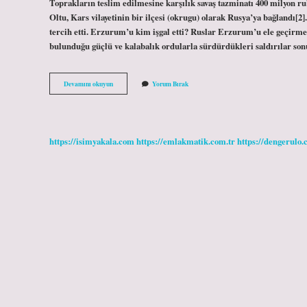
Toprakların teslim edilmesine karşılık savaş tazminatı 400 milyon rub
Oltu, Kars vilayetinin bir ilçesi (okrugu) olarak Rusya’ya bağlandı
tercih etti. Erzurum’u kim işgal etti? Ruslar Erzurum’u ele geçirme
bulunduğu güçlü ve kalabalık ordularla sürdürdükleri saldırılar s
Ruslar
Devamını okuyun
Yorum Bırak
Erzurumu
Işgal
Etti
Mi
https://isimyakala.com
https://emlakmatik.com.tr
https://dengerulo.