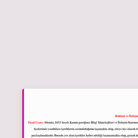
Reklam ve İletişi
Yasal Uyarı:
Sitemiz, 5651 Sayılı Kanun gereğince Bilgi Teknolojileri ve İletişim Kuru
üyelerimiz yazdıkları içeriklerin sorumluluğunu taşımakta olup, siteye üye olarak bu
paylaşılmaktadır. Burada yer alan içerikler haber niteliği taşımamakta olup, gerçek 